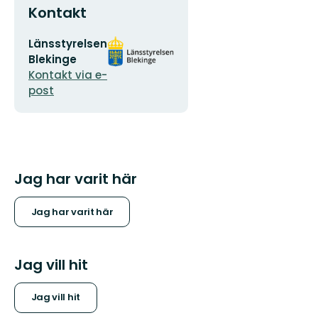
Kontakt
E-
Organisationens
Länsstyrelsen
postadress
logotyp
Blekinge
Kontakt via e-
post
Jag har varit här
Jag har varit här
Jag vill hit
Jag vill hit