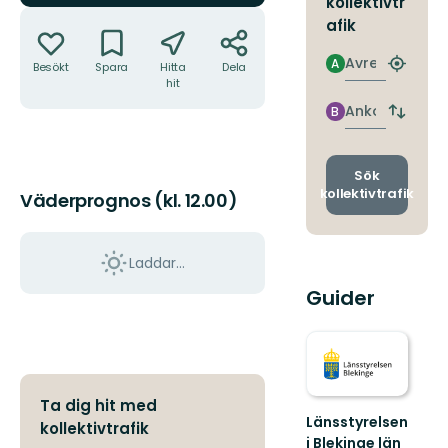
kollektivtr
Åtgärder
afik
Avresa
A
Besökt
Spara
Hitta
Dela
Hitta
hit
närmas
hållpla
Ankomst
B
Byt
avgång
och
ankomst
Sök
kollektivtrafik
Väderprognos (kl. 12.00)
Laddar...
Guider
Ta dig hit med
Länsstyrelsen
kollektivtrafik
i Blekinge län