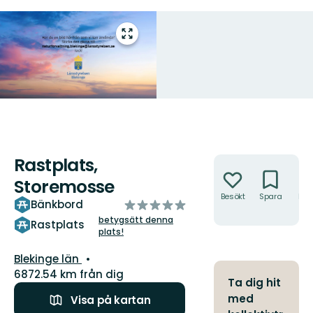
Gå
till
helskärmsläge
Rastplats,
Åtgärder
Storemosse
Besökt
Spara
Hitt
av
Bänkbord
hit
5
betygsätt denna
Rastplats
plats!
stjärnor
Län:
Blekinge län
6872.54 km från dig
Ta dig hit
med
Visa på kartan