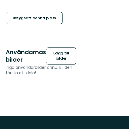
5
stjärnor
Betygsätt denna plats
Användarnas
Lägg till
bilder
bilder
Inga användarbilder ännu. Bli den
första att dela!