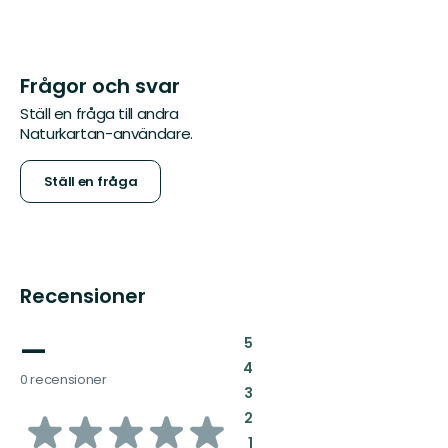
Frågor och svar
Ställ en fråga till andra
Naturkartan-användare.
Ställ en fråga
Recensioner
—
:
5
:
4
0 recensioner
:
3
av
:
2
:
1