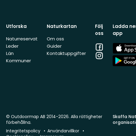
Utforska
Naturkartan
Följ
Ladda ner
oss
app
Naturreservat
Om oss
Facebook
App
Leder
Guider
Store
Län
Kontaktuppgifter
Instagram
App
Kommuner
Store
© Outdoormap AB 2014-2026. Alla rättigheter
Skaffa Natu
förbehållna.
organisat
Integritetspolicy
Användarvillkor