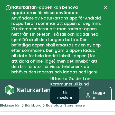
Naturkartan-appen kan behöva
Stän
uppdateras för vissa användare
Användare av Naturkartans app för Android
rapporterar i sommar att appen är seg mm.
Vi rekommenderar att man raderar appen
helt från sin telefon i så fall och laddar ned
igen! Då skall den fungera bättre. Den
befintliga appen skall ersättas av en ny app
efter sommaren. Den gamla appen laddar
all data för hela landet lokalt i appen (för
att klara offline-läge) men det innebär att
den blir för stor för vissa telefoner - då
behöver den raderas och laddas ned igen!
Utforska
Guider
Län
Kommuner
Bli kund
Bli
Logga
medlem
in
Blekinge län
Bänkbord
Rastplats, Storemosse