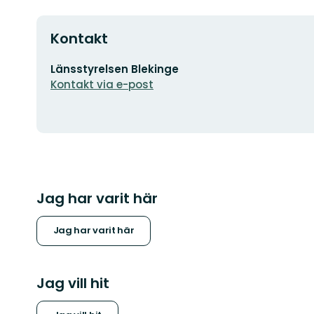
Kontakt
E-
Länsstyrelsen Blekinge
postadress
Kontakt via e-post
Jag har varit här
Jag har varit här
Jag vill hit