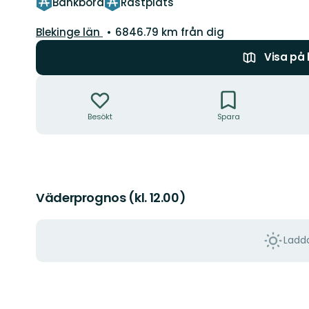
Bänkbord
Rastplats
Län:
Blekinge län
6846.79 km från dig
Visa på
Åtgärder
Besökt
Spara
Väderprognos (kl. 12.00)
Ladda