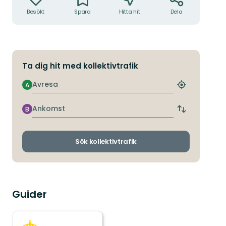
Besökt
Spara
Hitta hit
Dela
Ta dig hit med kollektivtrafik
Avresa
A
Hitta
närmaste
hållplats
Ankomst
B
Byt
avgångs-
och
ankomsthållp
Sök kollektivtrafik
Guider