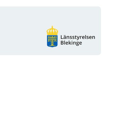
Organisationens
logotyp