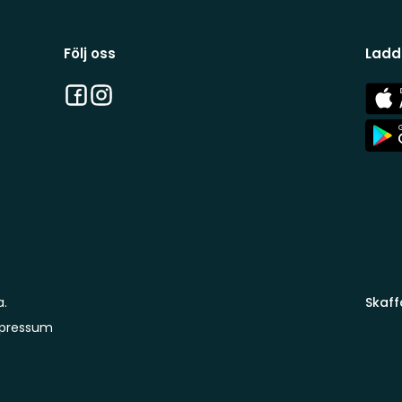
Följ oss
Ladd
Facebook
Instagram
App
Stor
App
Stor
a.
Skaff
pressum