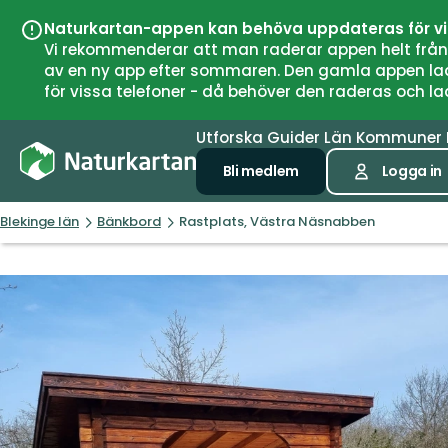
Naturkartan-appen kan behöva uppdateras för v
Vi rekommenderar att man raderar appen helt från si
av en ny app efter sommaren. Den gamla appen laddar
för vissa telefoner - då behöver den raderas och l
Utforska
Guider
Län
Kommuner
Bli medlem
Logga in
Blekinge län
Bänkbord
Rastplats, Västra Näsnabben