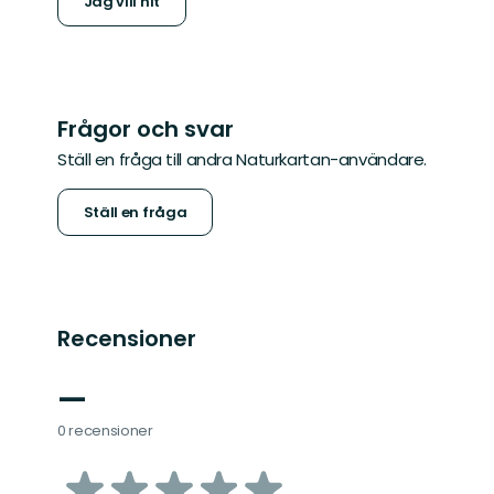
Jag vill hit
Frågor och svar
Ställ en fråga till andra Naturkartan-användare.
Ställ en fråga
Recensioner
—
0 recensioner
av