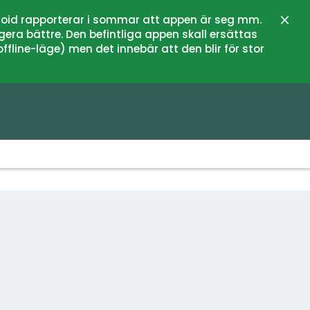
oid rapporterar i sommar att appen är seg mm.
Stän
gera bättre. Den befintliga appen skall ersättas
fline-läge) men det innebär att den blir för stor