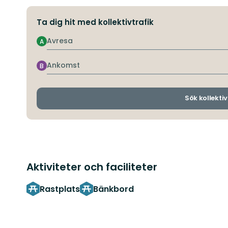
Ta dig hit med kollektivtrafik
Avresa
A
Ankomst
B
Sök kollektiv
Aktiviteter och faciliteter
Rastplats
Bänkbord