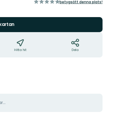
av
betygsätt denna plats!
5
stjärnor
 kartan
Hitta hit
Dela
r...