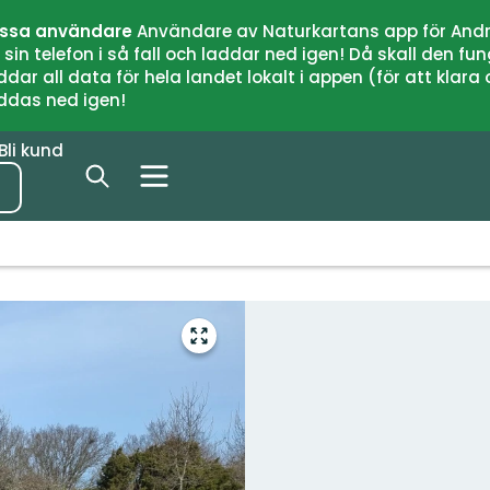
issa användare
Användare av Naturkartans app för Andr
n telefon i så fall och laddar ned igen! Då skall den fun
 all data för hela landet lokalt i appen (för att klara of
addas ned igen!
Bli kund
Gå
till
helskärmsläge