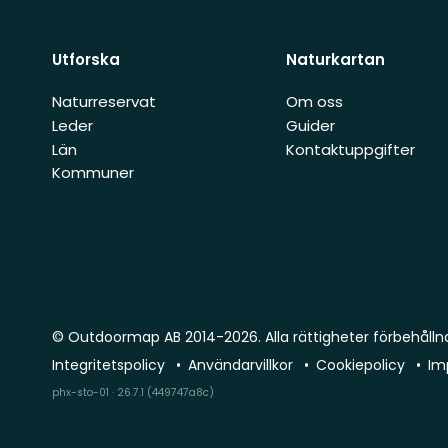
Utforska
Naturkartan
Naturreservat
Om oss
Leder
Guider
Län
Kontaktuppgifter
Kommuner
© Outdoormap AB 2014-2026. Alla rättigheter förbehålln
Integritetspolicy
Användarvillkor
Cookiepolicy
Im
phx-sto-01 · 26.7.1 (449747a8c)