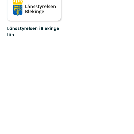
Länsstyrelsen i Blekinge
län
Välkommen
till
Blekinges
fantastiska
natur!