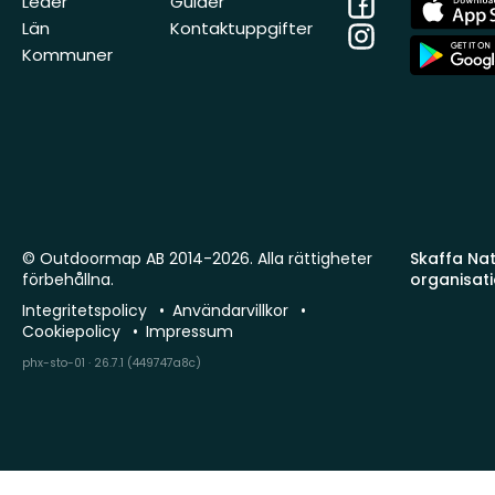
Facebook
App
Leder
Guider
Store
Län
Kontaktuppgifter
Instagram
App
Kommuner
Store
© Outdoormap AB 2014-2026. Alla rättigheter
Skaffa Natu
förbehållna.
organisat
Integritetspolicy
Användarvillkor
Cookiepolicy
Impressum
phx-sto-01 · 26.7.1 (449747a8c)