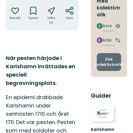
med
Åtgärder
kollektivtr
afik
Besökt
Spara
Hitta
Dela
hit
Avresa
A
Hitta
närmas
hållpla
Ankomst
B
Byt
avgång
och
Beskrivning
När pesten härjade i
ankomst
Sök
kollektivtrafik
Karlshamn inrättades en
speciell
begravningsplats.
Guider
En epidemi drabbade
Karlshamn under
senhösten 1710 och året
1711. Det var pesten. Pesten
Karlshamn
kom med soldater och