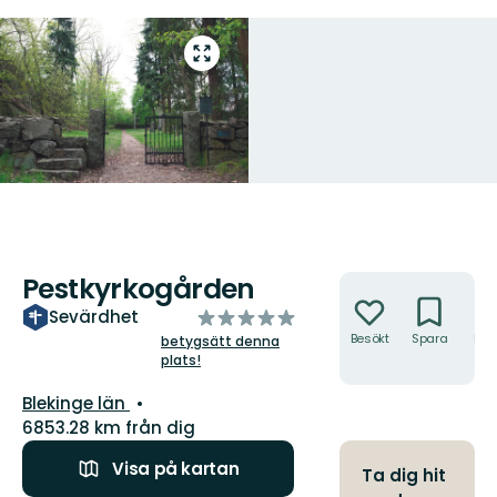
Gå
till
helskärmsläge
Pestkyrkogården
Åtgärder
av
Sevärdhet
5
Besökt
Spara
Hitt
betygsätt denna
hit
plats!
stjärnor
Län:
Blekinge län
6853.28 km från dig
Visa på kartan
Ta dig hit