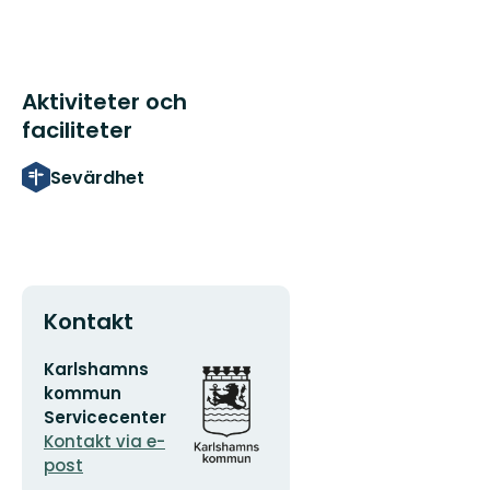
Aktiviteter och
faciliteter
Sevärdhet
Kontakt
E-
Organisationens
Karlshamns
postadress
logotyp
kommun
Servicecenter
Kontakt via e-
post