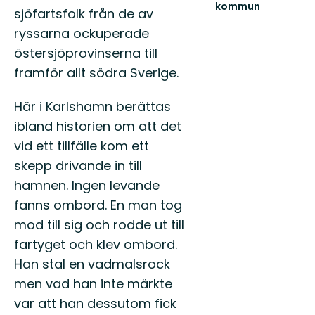
kommun
sjöfartsfolk från de av
Välkommen
ryssarna ockuperade
till
Karlshamns
östersjöprovinserna till
fantastiska
framför allt södra Sverige.
natur!
Här i Karlshamn berättas
ibland historien om att det
vid ett tillfälle kom ett
skepp drivande in till
hamnen. Ingen levande
fanns ombord. En man tog
mod till sig och rodde ut till
fartyget och klev ombord.
Han stal en vadmalsrock
men vad han inte märkte
var att han dessutom fick