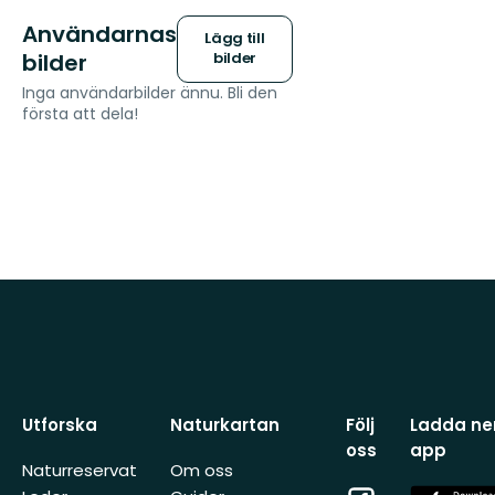
Användarnas
Lägg till
bilder
bilder
Inga användarbilder ännu. Bli den
första att dela!
Utforska
Naturkartan
Följ
Ladda ner
oss
app
Naturreservat
Om oss