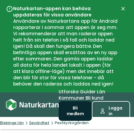
Naturkartan-appen kan behöva
Stän
uppdateras för vissa användare
Användare av Naturkartans app för Android
rapporterar i sommar att appen är seg mm.
Vi rekommenderar att man raderar appen
helt från sin telefon i så fall och laddar ned
igen! Då skall den fungera bättre. Den
befintliga appen skall ersättas av en ny app
efter sommaren. Den gamla appen laddar
all data för hela landet lokalt i appen (för
att klara offline-läge) men det innebär att
den blir för stor för vissa telefoner - då
behöver den raderas och laddas ned igen!
Utforska
Guider
Län
Kommuner
Bli kund
Bli
Logga
medlem
in
Blekinge län
Sevärdhet
Pestkyrkogården