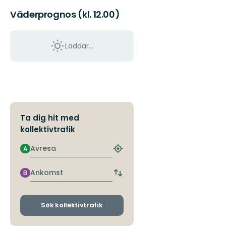
Väderprognos (kl. 12.00)
Laddar...
Ta dig hit med
kollektivtrafik
Avresa
A
Hitta
närmaste
hållplats
Ankomst
B
Byt
avgångs-
och
ankomsthållplatser
Sök kollektivtrafik