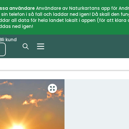
issa användare
Användare av Naturkartans app för Andr
n telefon i så fall och laddar ned igen! Då skall den fun
 all data för hela landet lokalt i appen (för att klara of
addas ned igen!
Bli kund
Gå
till
helskärmsläge