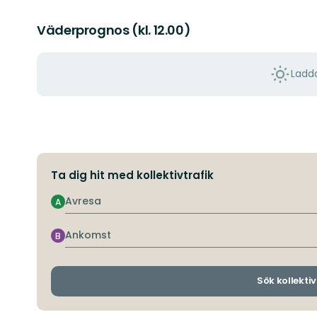
Väderprognos (kl. 12.00)
Ladda
Ta dig hit med kollektivtrafik
Avresa
A
Ankomst
B
Sök kollektiv