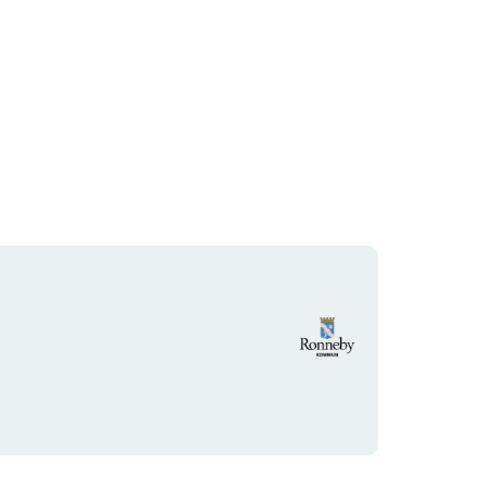
Organisationens
logotyp