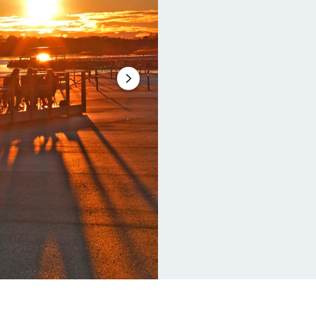
Nästa
bildspel