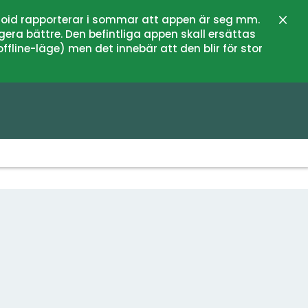
oid rapporterar i sommar att appen är seg mm.
Stän
gera bättre. Den befintliga appen skall ersättas
fline-läge) men det innebär att den blir för stor