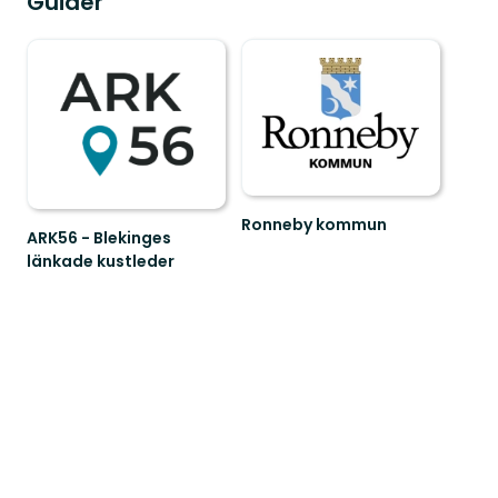
Guider
Ronneby kommun
ARK56 - Blekinges
Välkommen
länkade kustleder
till
Länkade
hjärtat
kustleder
i
i
Sveriges
ett
trädgård!
Unesco
biosfärområde