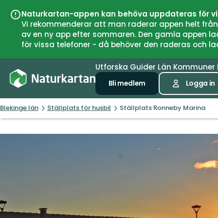
Naturkartan-appen kan behöva uppdateras för v
Vi rekommenderar att man raderar appen helt från si
av en ny app efter sommaren. Den gamla appen laddar
för vissa telefoner - då behöver den raderas och l
Utforska
Guider
Län
Kommuner
Bli medlem
Logga in
Blekinge län
Ställplats för husbil
Ställplats Ronneby Marina