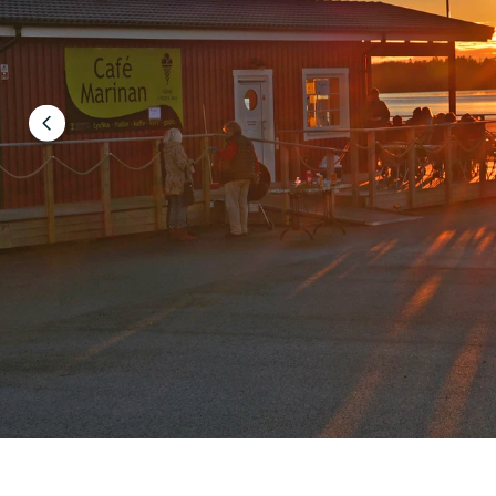
Föregående
bild