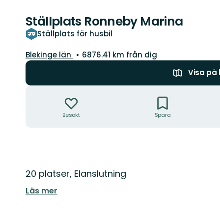
Ställplats Ronneby Marina
Ställplats för husbil
Län:
Blekinge län
6876.41 km från dig
Visa på
Åtgärder
Besökt
Spara
Beskrivning
20 platser, Elanslutning
Läs mer