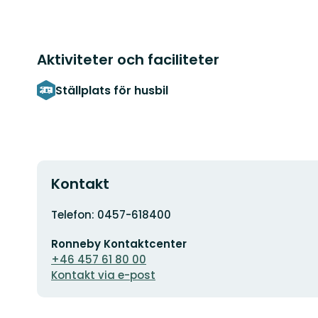
Aktiviteter och faciliteter
Ställplats för husbil
Kontakt
Adress
Telefon: 0457-618400
E-
Ronneby Kontaktcenter
postadress
+46 457 61 80 00
Kontakt via e-post