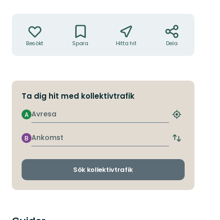
Åtgärder
Besökt
Spara
Hitta hit
Dela
Ta dig hit med kollektivtrafik
Avresa
A
Hitta
närmaste
hållplats
Ankomst
B
Byt
avgångs-
och
ankomsthållp
Sök kollektivtrafik