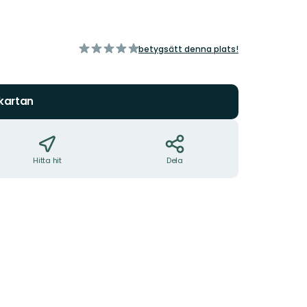
av
betygsätt denna plats!
5
stjärnor
 kartan
Hitta hit
Dela