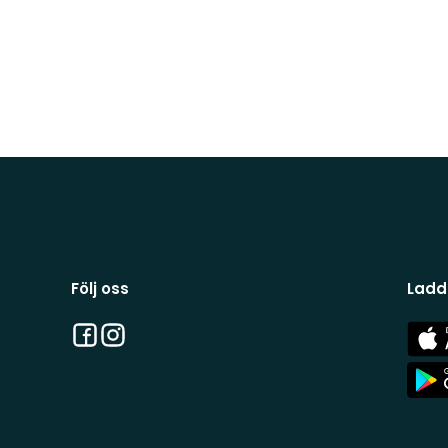
Följ oss
Ladd
Facebook
Instagram
App
Stor
App
Stor