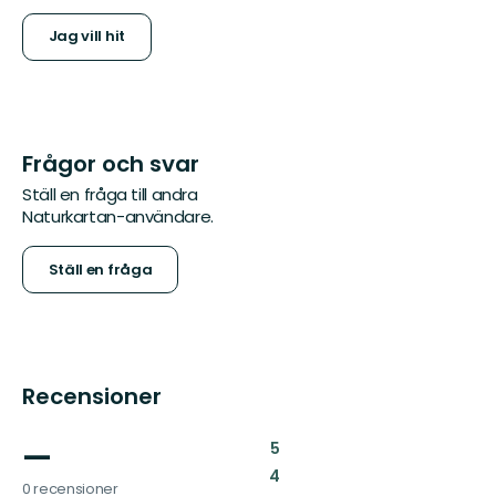
Jag vill hit
Frågor och svar
Ställ en fråga till andra
Naturkartan-användare.
Ställ en fråga
Recensioner
—
:
5
:
4
0 recensioner