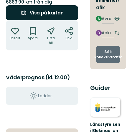
kollektivtr
6883.90 km från dig
afik
Visa på kartan
Avresa
A
Hitta
Åtgärder
närmas
hållpla
Ankomst
B
Byt
Besökt
Spara
Hitta
Dela
avgång
hit
och
ankomst
Sök
kollektivtrafik
Väderprognos (kl. 12.00)
Guider
Laddar...
Länsstyrelsen
i Blekinge län