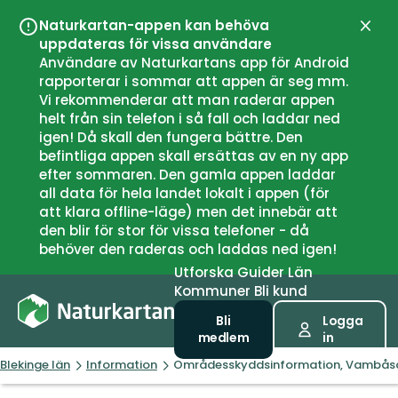
Naturkartan-appen kan behöva
Stän
uppdateras för vissa användare
Användare av Naturkartans app för Android
rapporterar i sommar att appen är seg mm.
Vi rekommenderar att man raderar appen
helt från sin telefon i så fall och laddar ned
igen! Då skall den fungera bättre. Den
befintliga appen skall ersättas av en ny app
efter sommaren. Den gamla appen laddar
all data för hela landet lokalt i appen (för
att klara offline-läge) men det innebär att
den blir för stor för vissa telefoner - då
behöver den raderas och laddas ned igen!
Utforska
Guider
Län
Kommuner
Bli kund
Bli
Logga
medlem
in
Blekinge län
Information
Områdesskyddsinformation, Vambås