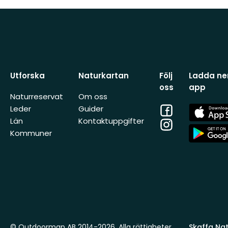
Utforska
Naturkartan
Följ
Ladda ner
oss
app
Naturreservat
Om oss
Facebook
App
Leder
Guider
Store
Län
Kontaktuppgifter
Instagram
App
Kommuner
Store
© Outdoormap AB 2014-2026. Alla rättigheter
Skaffa Natu