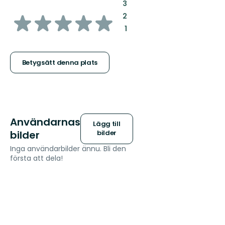
:
3
av
:
2
:
1
5
stjärnor
Betygsätt denna plats
Användarnas
Lägg till
bilder
bilder
Inga användarbilder ännu. Bli den
första att dela!