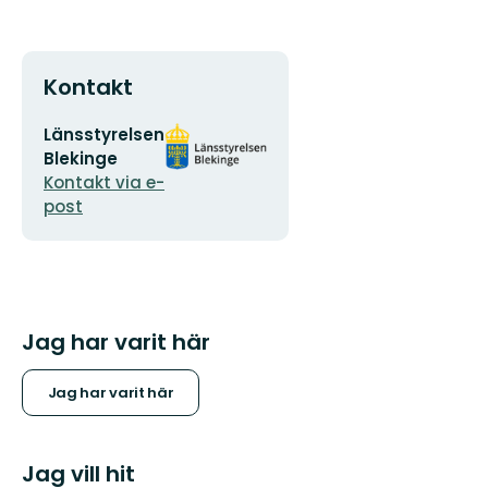
Kontakt
E-
Organisationens
Länsstyrelsen
postadress
logotyp
Blekinge
Kontakt via e-
post
Jag har varit här
Jag har varit här
Jag vill hit