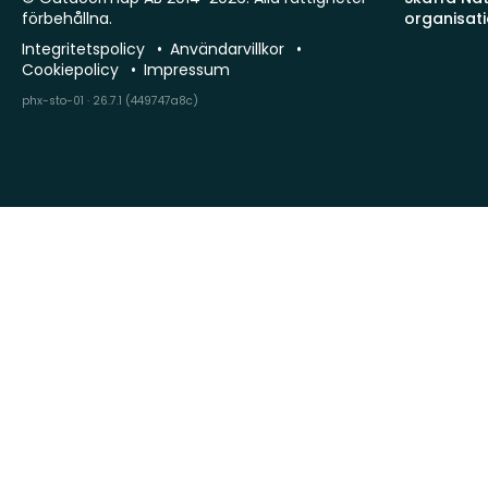
förbehållna.
organisat
Integritetspolicy
Användarvillkor
Cookiepolicy
Impressum
phx-sto-01 · 26.7.1 (449747a8c)