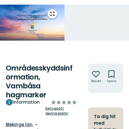
Gå
till
helskärmsläge
Områdesskyddsinf
Åtgärder
ormation,
Besökt
Spara
Hitt
Vambåsa
hit
hagmarker
av
Information
5
betygsätt
denna plats!
stjärnor
Ta dig hit
med
Län:
Blekinge län