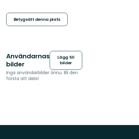
5
stjärnor
Betygsätt denna plats
Användarnas
Lägg till
bilder
bilder
Inga användarbilder ännu. Bli den
första att dela!