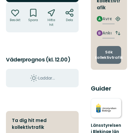
kollektivtr
Åtgärder
afik
Avresa
A
Besökt
Spara
Hitta
Dela
Hitta
hit
närmas
hållpla
Ankomst
B
Byt
avgång
och
ankomst
Sök
kollektivtrafik
Väderprognos (kl. 12.00)
Laddar...
Guider
Ta dig hit med
Länsstyrelsen
kollektivtrafik
i Blekinge län