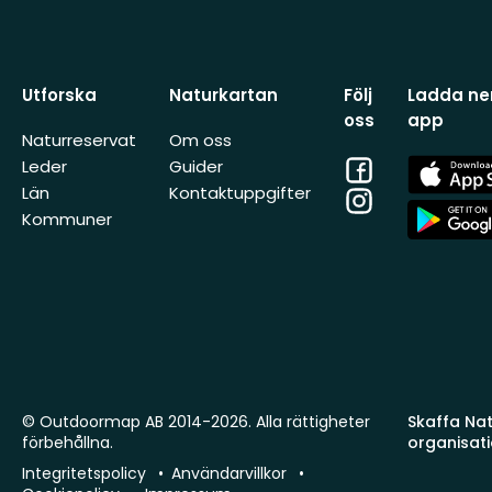
Utforska
Naturkartan
Följ
Ladda ner
oss
app
Naturreservat
Om oss
Facebook
App
Leder
Guider
Store
Län
Kontaktuppgifter
Instagram
App
Kommuner
Store
© Outdoormap AB 2014-2026. Alla rättigheter
Skaffa Natu
förbehållna.
organisat
Integritetspolicy
Användarvillkor