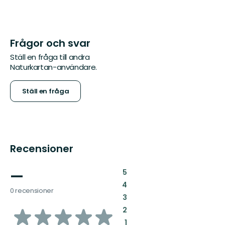
Frågor och svar
Ställ en fråga till andra
Naturkartan-användare.
Ställ en fråga
Recensioner
—
:
5
:
4
0 recensioner
:
3
av
:
2
:
1