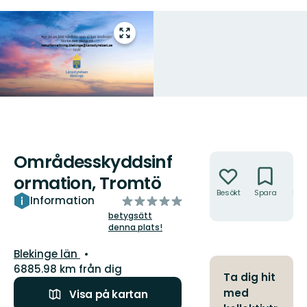
Gå
till
helskärmsläge
Områdesskyddsinf
Åtgärder
ormation, Tromtö
Besökt
Spara
Hitt
av
Information
hit
5
betygsätt
denna plats!
stjärnor
Län:
Blekinge län
6885.98 km från dig
Ta dig hit
med
Visa på kartan