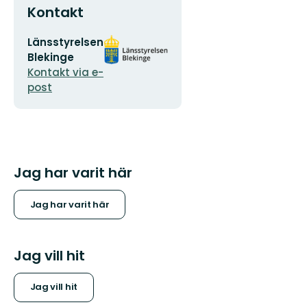
Kontakt
E-
Organisationens
Länsstyrelsen
postadress
logotyp
Blekinge
Kontakt via e-
post
Jag har varit här
Jag har varit här
Jag vill hit
Jag vill hit