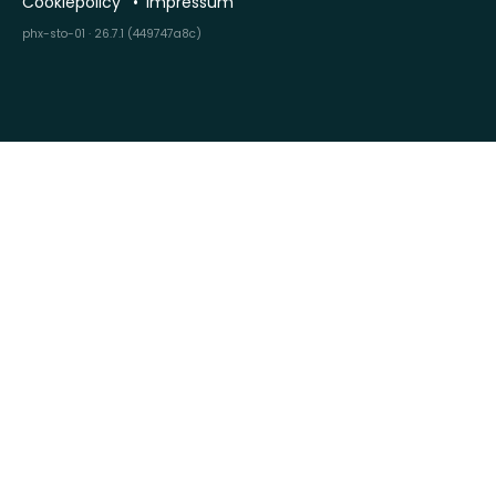
Cookiepolicy
Impressum
phx-sto-01 · 26.7.1 (449747a8c)