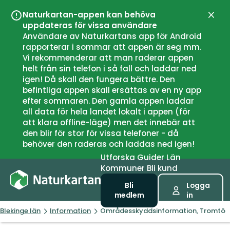
Naturkartan-appen kan behöva
Stän
uppdateras för vissa användare
Användare av Naturkartans app för Android
rapporterar i sommar att appen är seg mm.
Vi rekommenderar att man raderar appen
helt från sin telefon i så fall och laddar ned
igen! Då skall den fungera bättre. Den
befintliga appen skall ersättas av en ny app
efter sommaren. Den gamla appen laddar
all data för hela landet lokalt i appen (för
att klara offline-läge) men det innebär att
den blir för stor för vissa telefoner - då
behöver den raderas och laddas ned igen!
Utforska
Guider
Län
Kommuner
Bli kund
Bli
Logga
medlem
in
Blekinge län
Information
Områdesskyddsinformation, Tromtö