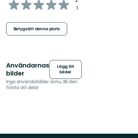
av
:
2
:
1
5
stjärnor
Betygsätt denna plats
Användarnas
Lägg till
bilder
bilder
Inga användarbilder ännu. Bli den
första att dela!