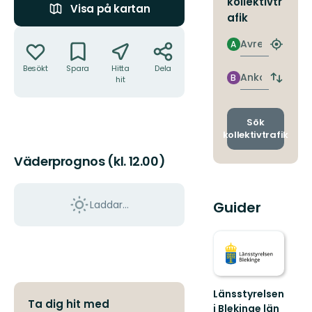
kollektivtr
Visa på kartan
afik
Åtgärder
Avresa
A
Hitta
närmas
Besökt
Spara
Hitta
Dela
hållpla
Ankomst
B
hit
Byt
avgång
och
ankomst
Sök
kollektivtrafik
Väderprognos (kl. 12.00)
Laddar...
Guider
Länsstyrelsen
Ta dig hit med
i Blekinge län