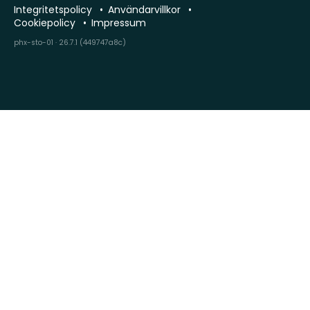
Integritetspolicy
Användarvillkor
Cookiepolicy
Impressum
phx-sto-01 · 26.7.1 (449747a8c)