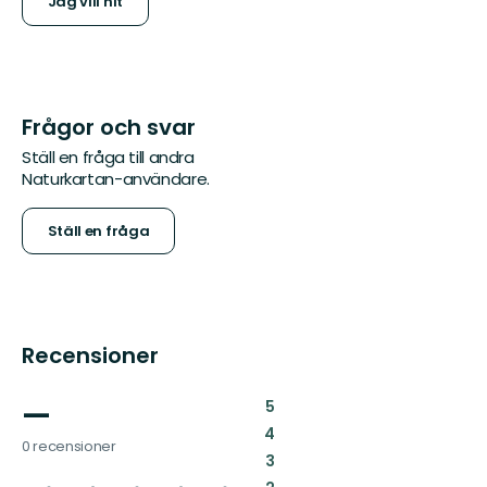
Jag vill hit
Frågor och svar
Ställ en fråga till andra
Naturkartan-användare.
Ställ en fråga
Recensioner
—
:
5
:
4
0 recensioner
:
3