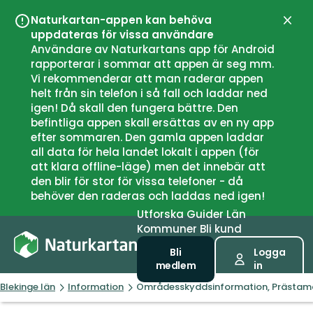
Naturkartan-appen kan behöva
Stän
uppdateras för vissa användare
Användare av Naturkartans app för Android
rapporterar i sommar att appen är seg mm.
Vi rekommenderar att man raderar appen
helt från sin telefon i så fall och laddar ned
igen! Då skall den fungera bättre. Den
befintliga appen skall ersättas av en ny app
efter sommaren. Den gamla appen laddar
all data för hela landet lokalt i appen (för
att klara offline-läge) men det innebär att
den blir för stor för vissa telefoner - då
behöver den raderas och laddas ned igen!
Utforska
Guider
Län
Kommuner
Bli kund
Bli
Logga
medlem
in
Blekinge län
Information
Områdesskyddsinformation, Prästam