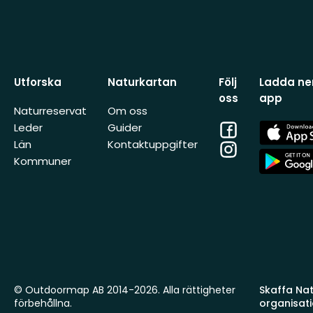
Utforska
Naturkartan
Följ
Ladda ner
oss
app
Naturreservat
Om oss
Facebook
App
Leder
Guider
Store
Län
Kontaktuppgifter
Instagram
App
Kommuner
Store
© Outdoormap AB 2014-2026. Alla rättigheter
Skaffa Natu
förbehållna.
organisat