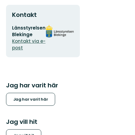
Kontakt
E-
Organisationens
Länsstyrelsen
postadress
logotyp
Blekinge
Kontakt via e-
post
Jag har varit här
Jag har varit här
Jag vill hit