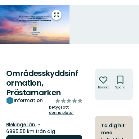
Gå
till
helskärmsläge
Områdesskyddsinf
Åtgärder
ormation,
Besökt
Spara
Hitt
Prästamarken
hit
av
Information
5
betygsätt
denna plats!
stjärnor
Län:
Blekinge län
Ta dig hit
6895.55 km från dig
med