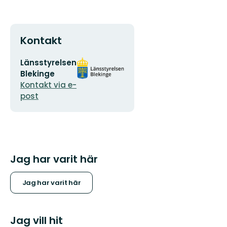
Kontakt
E-
Organisationens
Länsstyrelsen
postadress
logotyp
Blekinge
Kontakt via e-
post
Jag har varit här
Jag har varit här
Jag vill hit