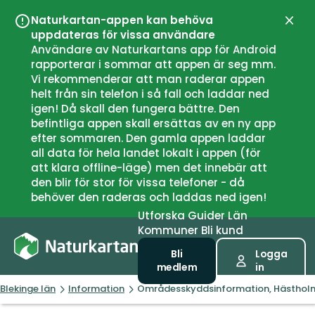
Naturkartan-appen kan behöva
Stän
uppdateras för vissa användare
Användare av Naturkartans app för Android
rapporterar i sommar att appen är seg mm.
Vi rekommenderar att man raderar appen
helt från sin telefon i så fall och laddar ned
igen! Då skall den fungera bättre. Den
befintliga appen skall ersättas av en ny app
efter sommaren. Den gamla appen laddar
all data för hela landet lokalt i appen (för
att klara offline-läge) men det innebär att
den blir för stor för vissa telefoner - då
behöver den raderas och laddas ned igen!
Utforska
Guider
Län
Kommuner
Bli kund
Bli
Logga
medlem
in
Blekinge län
Information
Områdesskyddsinformation, Hästhol