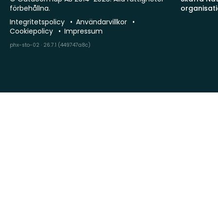
förbehållna.
organisat
Integritetspolicy
Användarvillkor
Cookiepolicy
Impressum
phx-sto-02 · 26.7.1 (449747a8c)