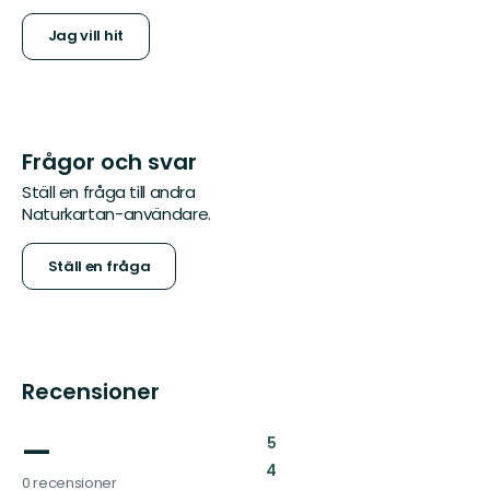
Jag vill hit
Frågor och svar
Ställ en fråga till andra
Naturkartan-användare.
Ställ en fråga
Recensioner
—
:
5
:
4
0 recensioner