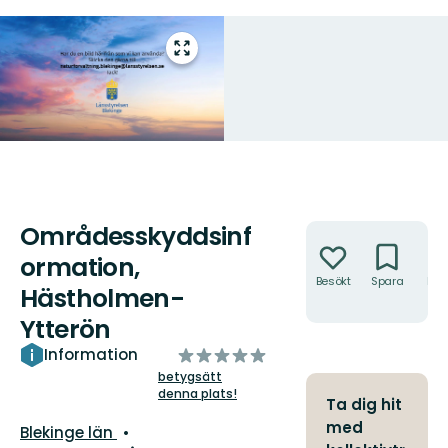
Gå
till
helskärmsläge
Områdesskyddsinf
Åtgärder
ormation,
Besökt
Spara
Hitt
Hästholmen-
hit
Ytterön
av
Information
5
betygsätt
denna plats!
stjärnor
Ta dig hit
med
Län:
Blekinge län