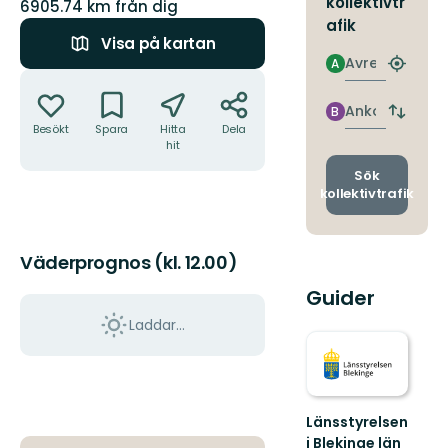
kollektivtr
6905.74 km från dig
afik
Visa på kartan
Avresa
A
Hitta
Åtgärder
närmas
hållpla
Ankomst
B
Byt
Besökt
Spara
Hitta
Dela
avgång
hit
och
ankomst
Sök
kollektivtrafik
Väderprognos (kl. 12.00)
Guider
Laddar...
Länsstyrelsen
i Blekinge län