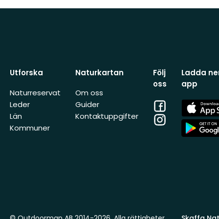
Utforska
Naturkartan
Följ
Ladda ner
oss
app
Naturreservat
Om oss
Facebook
App
Leder
Guider
Store
Län
Kontaktuppgifter
Instagram
App
Kommuner
Store
© Outdoormap AB 2014-2026. Alla rättigheter
Skaffa Natu