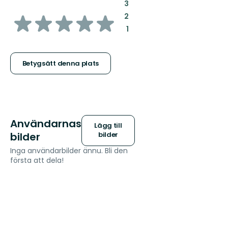
:
3
av
:
2
:
1
5
stjärnor
Betygsätt denna plats
Användarnas
Lägg till
bilder
bilder
Inga användarbilder ännu. Bli den
första att dela!