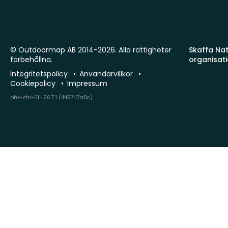
© Outdoormap AB 2014-2026. Alla rättigheter
Skaffa Natu
förbehållna.
organisat
Integritetspolicy
Användarvillkor
Cookiepolicy
Impressum
phx-sto-01 · 26.7.1 (449747a8c)