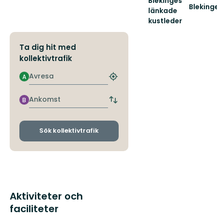
Blekinges
Bleking
länkade
Välkom
kustleder
till
Länkade
Blekinge
kustleder
Ta dig hit med
i
ett
kollektivtrafik
Unesco
biosfärområde
Avresa
A
Hitta
närmaste
hållplats
Ankomst
B
Byt
avgångs-
och
ankomsthållplatser
Sök kollektivtrafik
Aktiviteter och
faciliteter