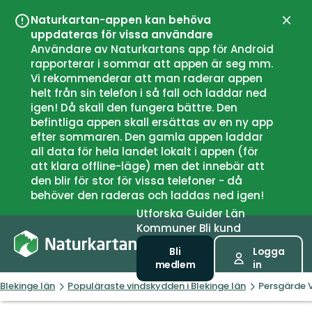
Naturkartan-appen kan behöva
Stän
uppdateras för vissa användare
Användare av Naturkartans app för Android
rapporterar i sommar att appen är seg mm.
Vi rekommenderar att man raderar appen
helt från sin telefon i så fall och laddar ned
igen! Då skall den fungera bättre. Den
befintliga appen skall ersättas av en ny app
efter sommaren. Den gamla appen laddar
all data för hela landet lokalt i appen (för
att klara offline-läge) men det innebär att
den blir för stor för vissa telefoner - då
behöver den raderas och laddas ned igen!
Utforska
Guider
Län
Kommuner
Bli kund
Bli
Logga
medlem
in
Blekinge län
Populäraste vindskydden i Blekinge län
Persgärde 