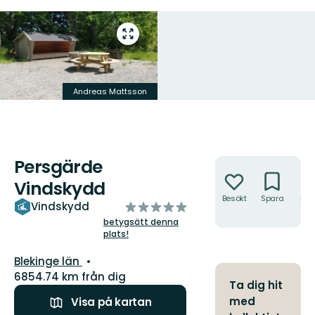
Gå
till
helskärmsläge
Andreas Mattsson
Persgärde
Åtgärder
Vindskydd
Besökt
Spara
Hitt
av
Vindskydd
hit
5
betygsätt denna
plats!
stjärnor
Län:
Blekinge län
6854.74 km från dig
Ta dig hit
med
Visa på kartan