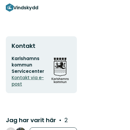
Vindskydd
Kontakt
E-
Organisationens
Karlshamns
postadress
logotyp
kommun
Servicecenter
Kontakt via e-
post
Jag har varit här
2