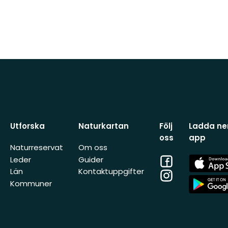
Utforska
Naturkartan
Följ
Ladda ner
oss
app
Naturreservat
Om oss
Facebook
App
Leder
Guider
Store
Län
Kontaktuppgifter
Instagram
App
Kommuner
Store