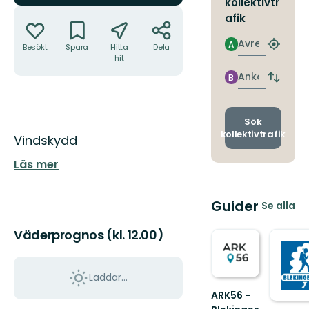
kollektivtr
Åtgärder
afik
Avresa
A
Besökt
Spara
Hitta
Dela
Hitta
hit
närmas
hållpla
Ankomst
B
Byt
avgång
och
ankomst
Sök
kollektivtrafik
Beskrivning
Vindskydd
Läs mer
Guider
Se alla
Väderprognos (kl. 12.00)
Laddar...
ARK56 -