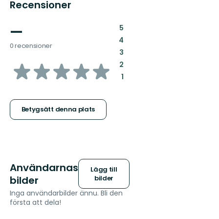
Recensioner
—
:
5
:
4
0 recensioner
:
3
av
:
2
:
1
5
stjärnor
Betygsätt denna plats
Användarnas
Lägg till
bilder
bilder
Inga användarbilder ännu. Bli den
första att dela!