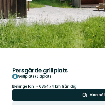
Persgärde grillplats
Grillplats/Eldplats
Län:
Blekinge län
6854.74 km från dig
Visa på
Åtgärder