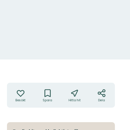
Åtgärder
Besökt
Spara
Hitta hit
Dela