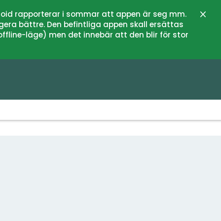
oid rapporterar i sommar att appen är seg mm.
Stän
gera bättre. Den befintliga appen skall ersättas
fline-läge) men det innebär att den blir för stor