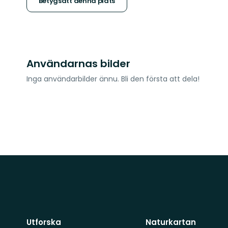
stjärnor
Betygsätt denna plats
Användarnas bilder
Inga användarbilder ännu. Bli den första att dela!
Utforska
Naturkartan