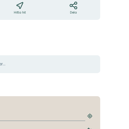
Hitta hit
Dela
r...
Hitta
närmaste
hållplats