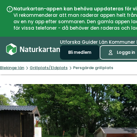
Naturkartan-appen kan behöva uppdateras för v
Vi rekommenderar att man raderar appen helt från si
av en ny app efter sommaren. Den gamla appen laddar
för vissa telefoner - då behöver den raderas och l
Utforska
Guider
Län
Kommuner
Bli medlem
Logga in
Blekinge län
Grillplats/Eldplats
Persgärde grillplats