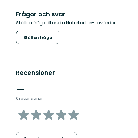
Frågor och svar
Ställ en fråga till andra Naturkartan-användare.
Ställ en fråga
Recensioner
—
0 recensioner
av
5