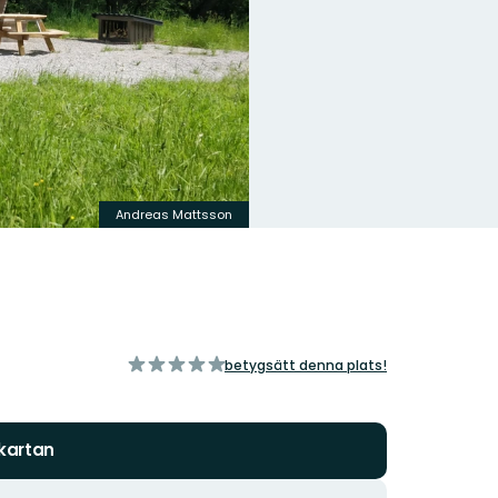
Andreas Mattsson
av
betygsätt denna plats!
5
stjärnor
 kartan