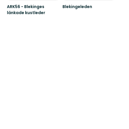
ARK56 - Blekinges
Blekingeleden
Välkommen
länkade kustleder
till
Länkade
Blekingeleden!
kustleder
i
ett
Unesco
biosfärområde