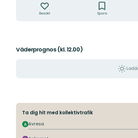
Besökt
Spara
Väderprognos (kl. 12.00)
Ladda
Ta dig hit med kollektivtrafik
Avresa
A