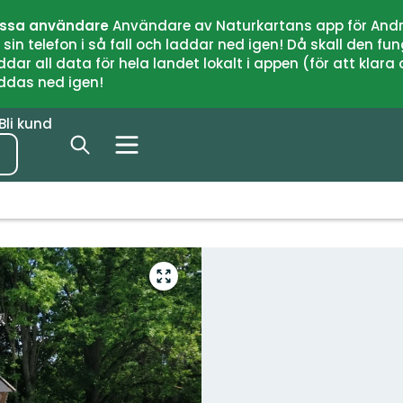
issa användare
Användare av Naturkartans app för Andr
n telefon i så fall och laddar ned igen! Då skall den fun
 all data för hela landet lokalt i appen (för att klara of
addas ned igen!
Bli kund
Gå
till
helskärmsläge