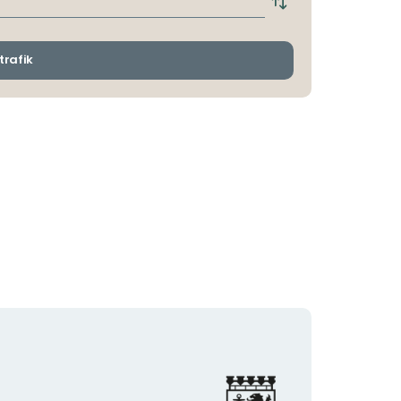
Byt
avgångs-
och
ankomsthållplatser
trafik
Organisationens
logotyp