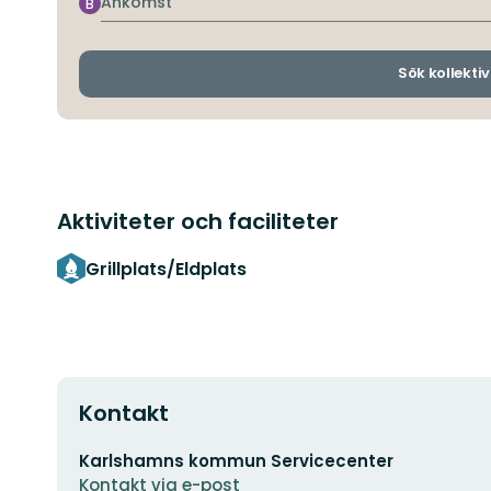
Ankomst
B
Sök kollektiv
Aktiviteter och faciliteter
Grillplats/Eldplats
Kontakt
E-
Karlshamns kommun Servicecenter
postadress
Kontakt via e-post