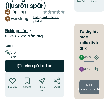
Besökt
Spara
Hitt
(ljusrött spår)
hit
av
Löpning
5
betygsätt denna
Vandring
plats!
stjärnor
Län:
Blekinge län
Ta dig hit
6875.82 km från dig
med
Information
kollektivtr
om
LÄNGD
afik
leden
3.6
km
Avresa
A
Hitta
närmas
Visa på kartan
hållpla
Ankomst
B
Byt
Åtgärder
avgång
och
ankomst
Sök
Besökt
Spara
Hitta
Dela
kollektivtrafik
hit