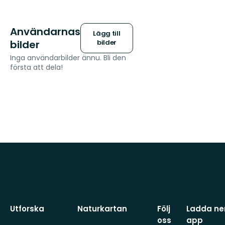
Användarnas
Lägg till
bilder
bilder
Inga användarbilder ännu. Bli den
första att dela!
Utforska
Naturkartan
Följ
Ladda ner
oss
app