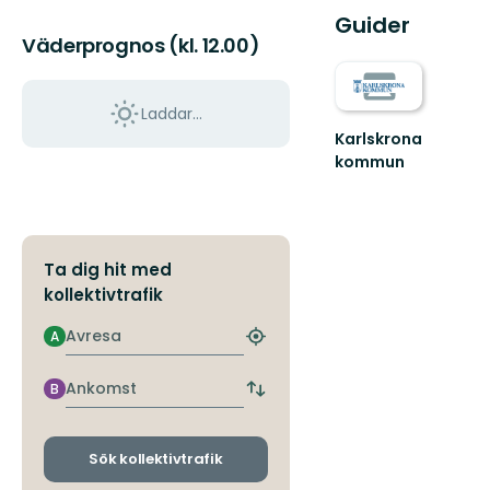
Guider
Väderprognos (kl. 12.00)
Laddar...
Karlskrona
kommun
Välkommen
att
uppleva
Karlskronas
fantastiska
Ta dig hit med
s...
kollektivtrafik
Avresa
A
Hitta
närmaste
hållplats
Ankomst
B
Byt
avgångs-
och
ankomsthållplatser
Sök kollektivtrafik