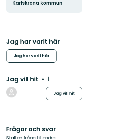
Karlskrona kommun
postadress
Jag har varit här
Jag har varit här
Jag vill hit
1
Jag vill hit
Frågor och svar
Ställ en fråga till andra