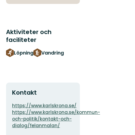
Aktiviteter och
faciliteter
Löpning
Vandring
Kontakt
Adress
https://www.karlskrona.se/
https://www.karlskrona.se/kommun-
och-politik/kontakt-och-
dialog/felanmalan/
E-