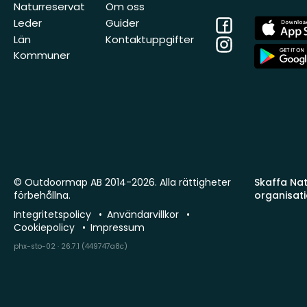
Naturreservat
Om oss
Facebook
App
Leder
Guider
Store
Län
Kontaktuppgifter
Instagram
App
Kommuner
Store
© Outdoormap AB 2014-2026. Alla rättigheter
Skaffa Natu
förbehållna.
organisat
Integritetspolicy
Användarvillkor
Cookiepolicy
Impressum
phx-sto-02 · 26.7.1 (449747a8c)