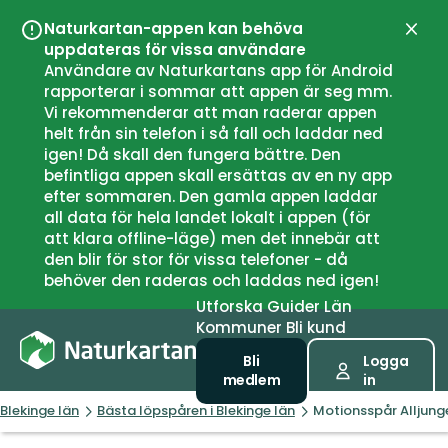
Naturkartan-appen kan behöva
Stän
uppdateras för vissa användare
Användare av Naturkartans app för Android
rapporterar i sommar att appen är seg mm.
Vi rekommenderar att man raderar appen
helt från sin telefon i så fall och laddar ned
igen! Då skall den fungera bättre. Den
befintliga appen skall ersättas av en ny app
efter sommaren. Den gamla appen laddar
all data för hela landet lokalt i appen (för
att klara offline-läge) men det innebär att
den blir för stor för vissa telefoner - då
behöver den raderas och laddas ned igen!
Utforska
Guider
Län
Kommuner
Bli kund
Bli
Logga
medlem
in
Blekinge län
Bästa löpspåren i Blekinge län
Motionsspår Alljunge