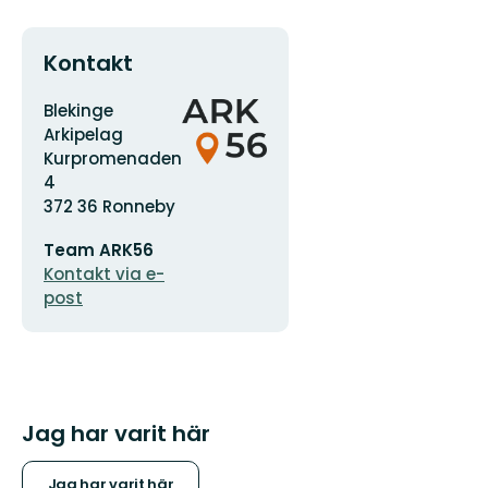
Kontakt
Adress
Organisationens
Blekinge
logotyp
Arkipelag
Kurpromenaden
4
372 36 Ronneby
E-
Team ARK56
postadress
Kontakt via e-
post
Jag har varit här
Jag har varit här