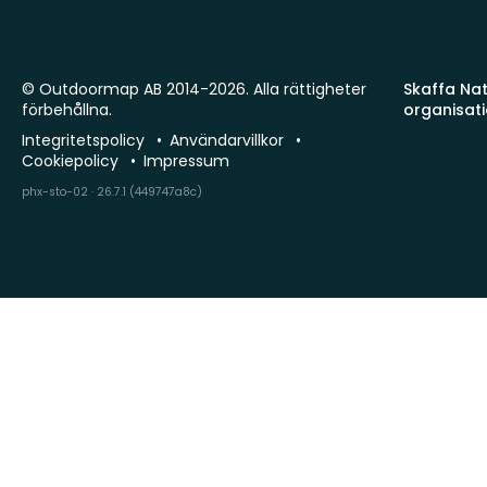
© Outdoormap AB 2014-2026. Alla rättigheter
Skaffa Natu
förbehållna.
organisat
Integritetspolicy
Användarvillkor
Cookiepolicy
Impressum
phx-sto-02 · 26.7.1 (449747a8c)