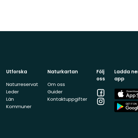
Utforska
Naturkartan
Följ
Ladda ner
oss
app
Naturreservat
Om oss
Facebook
App
Leder
Guider
Store
Län
Kontaktuppgifter
Instagram
App
Kommuner
Store