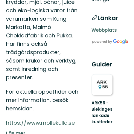
kryddor, mjöl, bönor, juice
och eko-logiska varor från
Länkar
varumärken som Kung
Markatta, Malmö
Webbplats
Chokladfabrik och Pukka.
Här finns också
trädgårdsprodukter,
såsom krukor och verktyg,
Guider
samt inredning och
presenter.
För aktuella öppettider och
mer information, besök
ARK56 -
hemsidan.
Blekinges
länkade
kustleder
https://www.mollekulla.se
Länkade
kustleder
Läs mer