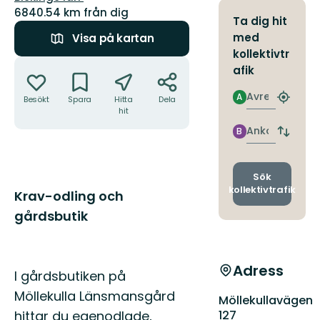
6840.54 km från dig
Ta dig hit
med
Visa på kartan
kollektivtr
Åtgärder
afik
Avresa
A
Besökt
Spara
Hitta
Dela
Hitta
hit
närmas
hållpla
Ankomst
B
Byt
avgång
och
ankomst
Sök
kollektivtrafik
Beskrivning
Krav-odling och
gårdsbutik
Adress
I gårdsbutiken på
Möllekulla Länsmansgård
Möllekullavägen
127
hittar du egenodlade,