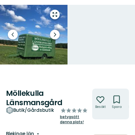
Gå
till
helskärmsläge
Föregående
Nästa
bild
bildspel
Möllekulla
Åtgärder
Länsmansgård
Besökt
Spara
Hitt
av
Butik/Gårdsbutik
hit
5
betygsätt
stjärnor
denna plats!
Län:
Blekinge län