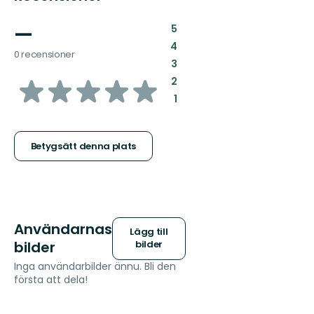
—
:
5
:
4
0 recensioner
:
3
av
:
2
:
1
5
stjärnor
Betygsätt denna plats
Användarnas
Lägg till
bilder
bilder
Inga användarbilder ännu. Bli den
första att dela!