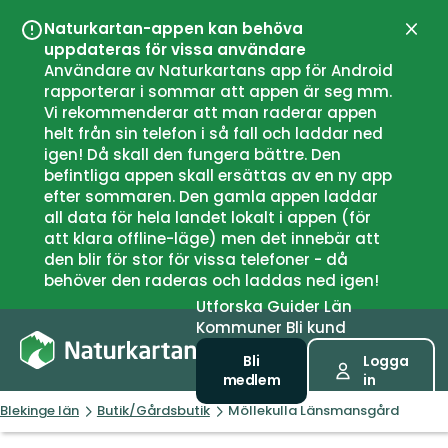
Naturkartan-appen kan behöva
Stän
uppdateras för vissa användare
Användare av Naturkartans app för Android
rapporterar i sommar att appen är seg mm.
Vi rekommenderar att man raderar appen
helt från sin telefon i så fall och laddar ned
igen! Då skall den fungera bättre. Den
befintliga appen skall ersättas av en ny app
efter sommaren. Den gamla appen laddar
all data för hela landet lokalt i appen (för
att klara offline-läge) men det innebär att
den blir för stor för vissa telefoner - då
behöver den raderas och laddas ned igen!
Utforska
Guider
Län
Kommuner
Bli kund
Bli
Logga
medlem
in
Blekinge län
Butik/Gårdsbutik
Möllekulla Länsmansgård