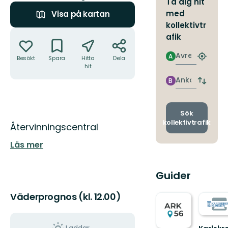
Ta dig hit
med
Visa på kartan
kollektivtr
Åtgärder
afik
Avresa
A
Besökt
Spara
Hitta
Dela
Hitta
hit
närmas
hållpla
Ankomst
B
Byt
avgång
och
ankomst
Sök
kollektivtrafik
Beskrivning
Återvinningscentral
Läs mer
Guider
Väderprognos (kl. 12.00)