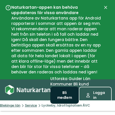
Naturkartan-appen kan behöva
Stän
uppdateras för vissa användare
Användare av Naturkartans app för Android
rapporterar i sommar att appen är seg mm.
Vi rekommenderar att man raderar appen
helt från sin telefon i så fall och laddar ned
igen! Då skall den fungera bättre. Den
befintliga appen skall ersättas av en ny app
efter sommaren. Den gamla appen laddar
all data för hela landet lokalt i appen (för
att klara offline-läge) men det innebär att
den blir för stor för vissa telefoner - då
behöver den raderas och laddas ned igen!
Utforska
Guider
Län
Kommuner
Bli kund
Bli
Logga
medlem
in
Blekinge län
Service
Lyckeby, Idrottsplatsen ÅVC