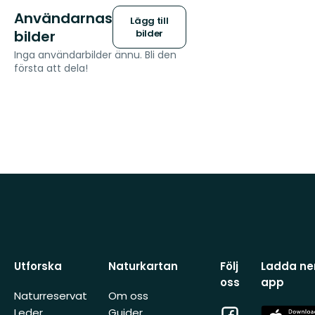
Användarnas
Lägg till
bilder
bilder
Inga användarbilder ännu. Bli den
första att dela!
Utforska
Naturkartan
Följ
Ladda ner
oss
app
Naturreservat
Om oss
Facebook
App
Leder
Guider