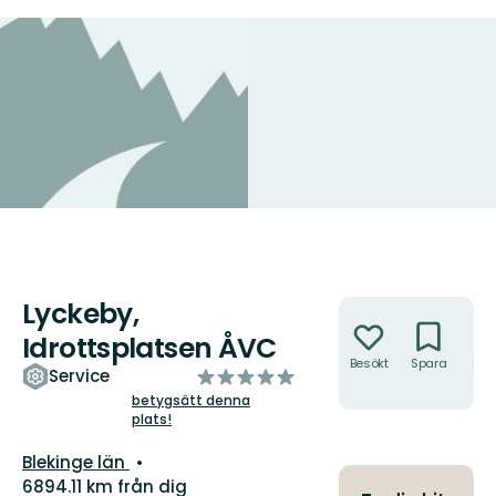
Lyckeby,
Åtgärder
Idrottsplatsen ÅVC
Besökt
Spara
Hitt
av
Service
hit
5
betygsätt denna
plats!
stjärnor
Län:
Blekinge län
6894.11 km från dig