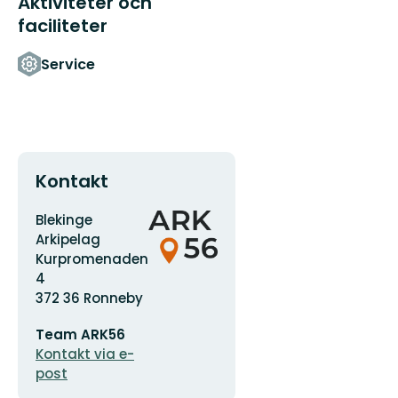
Aktiviteter och
faciliteter
Service
Kontakt
Adress
Organisationens
Blekinge
logotyp
Arkipelag
Kurpromenaden
4
372 36 Ronneby
E-
Team ARK56
postadress
Kontakt via e-
post