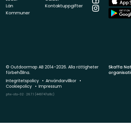
Store
Län
Kontaktuppgifter
Instagram
App
Kommuner
Store
© Outdoormap AB 2014-2026. Alla rättigheter
Skaffa Natu
förbehållna.
organisat
Integritetspolicy
Användarvillkor
Cookiepolicy
Impressum
phx-sto-02 · 26.7.1 (449747a8c)