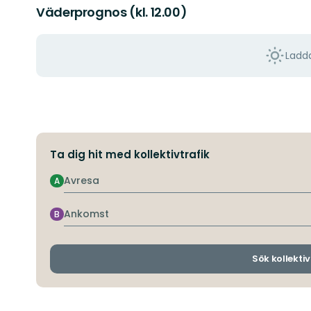
Väderprognos (kl. 12.00)
Ladda
Ta dig hit med kollektivtrafik
Avresa
A
Ankomst
B
Sök kollektiv