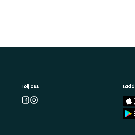
Följ oss
Ladd
Facebook
Instagram
App
Stor
App
Stor