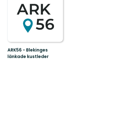
ARK56 - Blekinges
länkade kustleder
Länkade
kustleder
i
ett
Unesco
biosfärområde