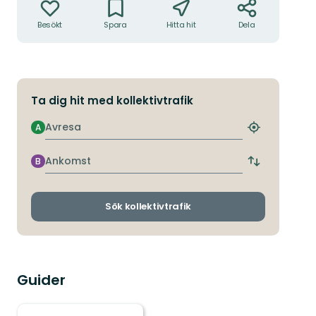
Besökt
Spara
Hitta hit
Dela
Ta dig hit med kollektivtrafik
Avresa
A
Hitta
närmaste
hållplats
Ankomst
B
Byt
avgångs-
och
ankomsthållp
Sök kollektivtrafik
Guider