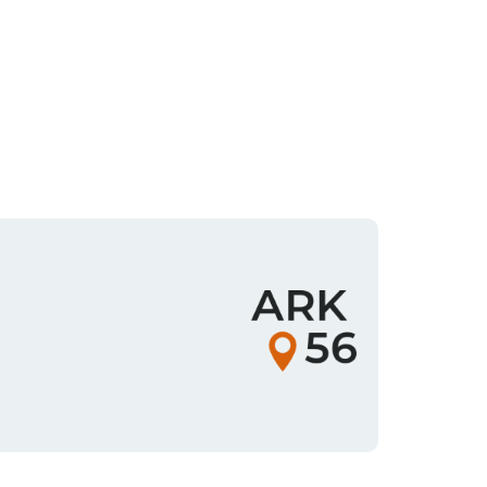
Organisationens
logotyp