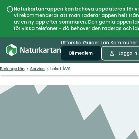
Naturkartan-appen kan behöva uppdateras för v
Vi rekommenderar att man raderar appen helt från si
av en ny app efter sommaren. Den gamla appen laddar
för vissa telefoner - då behöver den raderas och l
Utforska
Guider
Län
Kommuner
Bli medlem
Logga in
Blekinge län
Service
Loket ÅVS