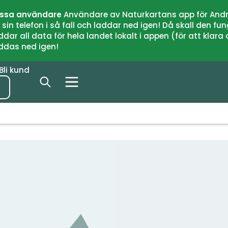
issa användare
Användare av Naturkartans app för Andr
n telefon i så fall och laddar ned igen! Då skall den fun
 all data för hela landet lokalt i appen (för att klara of
addas ned igen!
Bli kund