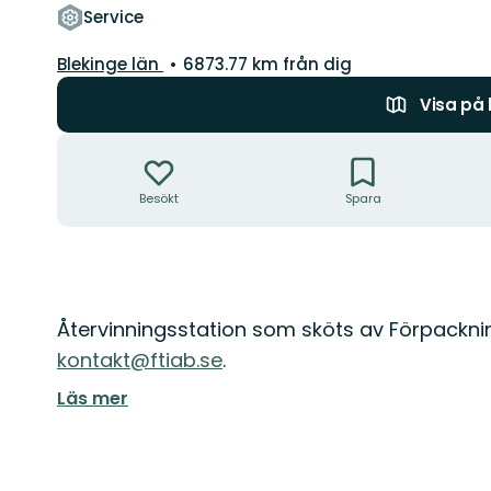
Service
Län:
Blekinge län
6873.77 km från dig
Visa på
Åtgärder
Besökt
Spara
Beskrivning
Återvinningsstation som sköts av Förpackni
kontakt@ftiab.se
.
Läs mer