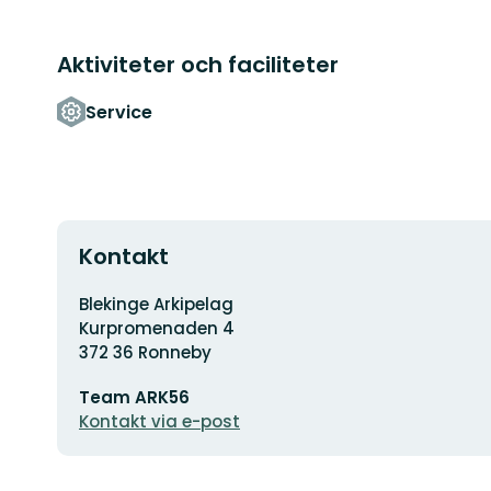
Aktiviteter och faciliteter
Service
Kontakt
Adress
Blekinge Arkipelag
Kurpromenaden 4
372 36 Ronneby
E-
Team ARK56
postadress
Kontakt via e-post