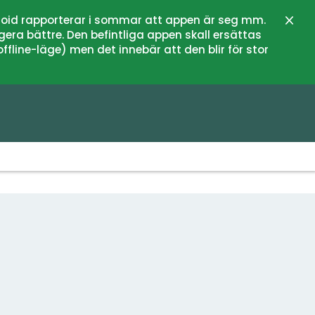
oid rapporterar i sommar att appen är seg mm.
Stän
gera bättre. Den befintliga appen skall ersättas
fline-läge) men det innebär att den blir för stor