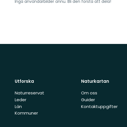
Inga användarbilder ännu. Bli den första att dela!
Utforska
Naturkartan
Naturreservat
Om oss
Leder
Guider
Län
Kontaktuppgifter
Kommuner