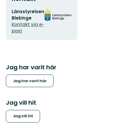
E-
Organisationens
Länsstyrelsen
postadress
logotyp
Blekinge
Kontakt via e-
post
Jag har varit här
Jag har varit här
Jag vill hit
Jag vill hit