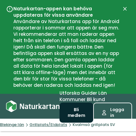
Naturkartan-appen kan behöva
Stän
uppdateras för vissa användare
Användare av Naturkartans app för Android
rapporterar i sommar att appen är seg mm.
Vi rekommenderar att man raderar appen
helt från sin telefon i så fall och laddar ned
igen! Då skall den fungera bättre. Den
befintliga appen skall ersättas av en ny app
efter sommaren. Den gamla appen laddar
all data för hela landet lokalt i appen (för
att klara offline-läge) men det innebär att
den blir för stor för vissa telefoner - då
behöver den raderas och laddas ned igen!
Utforska
Guider
Län
Kommuner
Bli kund
Bli
Logga
medlem
in
Blekinge län
Grillplats/Eldplats
Kvalmsö grillplats SV