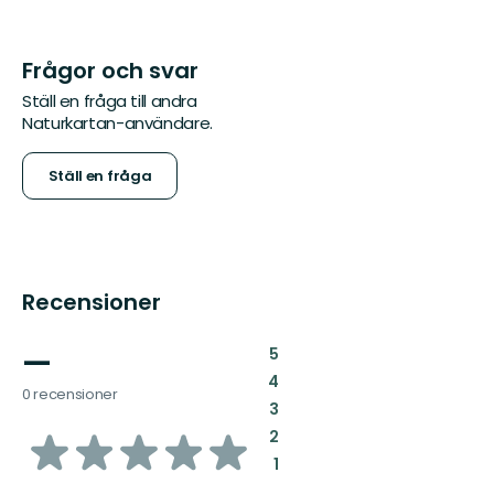
Frågor och svar
Ställ en fråga till andra
Naturkartan-användare.
Ställ en fråga
Recensioner
—
:
5
:
4
0 recensioner
:
3
av
:
2
:
1