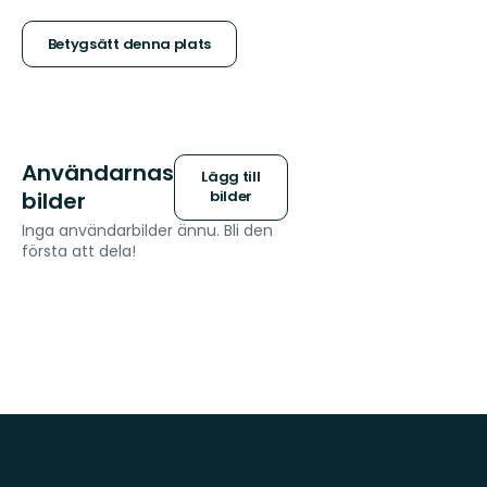
5
stjärnor
Betygsätt denna plats
Användarnas
Lägg till
bilder
bilder
Inga användarbilder ännu. Bli den
första att dela!