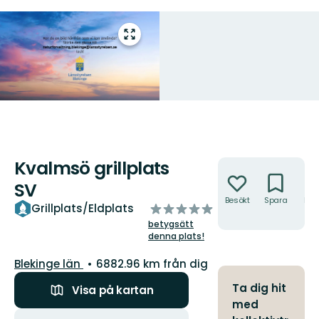
Gå
till
helskärmsläge
Kvalmsö grillplats
Åtgärder
SV
Besökt
Spara
Hitt
av
Grillplats/Eldplats
hit
5
betygsätt
stjärnor
denna plats!
Län:
Blekinge län
6882.96 km från dig
Ta dig hit
Visa på kartan
med
Åtgärder