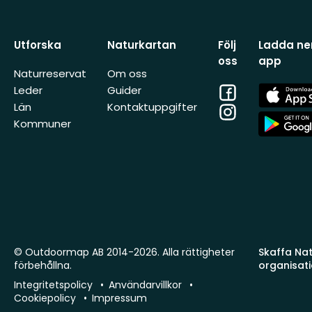
Utforska
Naturkartan
Följ
Ladda ner
oss
app
Naturreservat
Om oss
Facebook
App
Leder
Guider
Store
Län
Kontaktuppgifter
Instagram
App
Kommuner
Store
© Outdoormap AB 2014-2026. Alla rättigheter
Skaffa Natu
förbehållna.
organisat
Integritetspolicy
Användarvillkor
Cookiepolicy
Impressum