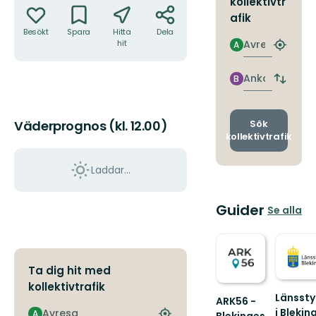
kollektivtr
afik
Besökt
Spara
Hitta
Dela
Avresa
hit
A
Hitta
närmas
hållpla
Ankomst
B
Byt
avgång
och
ankomst
Sök
Väderprognos (kl. 12.00)
kollektivtrafik
Laddar...
Guider
Se alla
Ta dig hit med
kollektivtrafik
Länssty
ARK56 -
i Blekin
Avresa
A