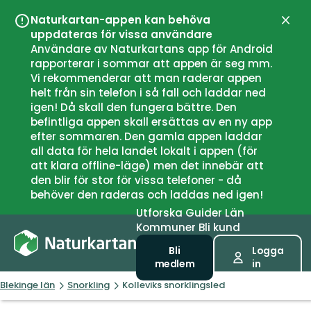
Naturkartan-appen kan behöva
Stän
uppdateras för vissa användare
Användare av Naturkartans app för Android
rapporterar i sommar att appen är seg mm.
Vi rekommenderar att man raderar appen
helt från sin telefon i så fall och laddar ned
igen! Då skall den fungera bättre. Den
befintliga appen skall ersättas av en ny app
efter sommaren. Den gamla appen laddar
all data för hela landet lokalt i appen (för
att klara offline-läge) men det innebär att
den blir för stor för vissa telefoner - då
behöver den raderas och laddas ned igen!
Utforska
Guider
Län
Kommuner
Bli kund
Bli
Logga
medlem
in
Blekinge län
Snorkling
Kolleviks snorklingsled