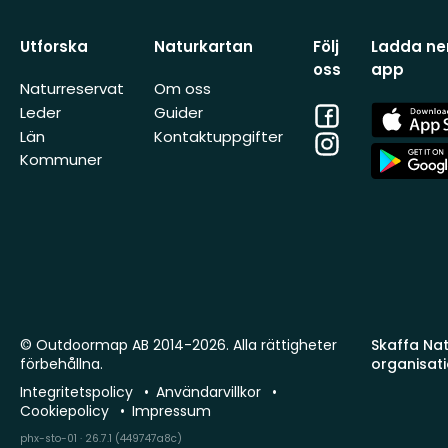
Utforska
Naturkartan
Följ
Ladda ner
oss
app
Naturreservat
Om oss
Facebook
App
Leder
Guider
Store
Län
Kontaktuppgifter
Instagram
App
Kommuner
Store
© Outdoormap AB 2014-2026. Alla rättigheter
Skaffa Natu
förbehållna.
organisat
Integritetspolicy
Användarvillkor
Cookiepolicy
Impressum
phx-sto-01 · 26.7.1 (449747a8c)