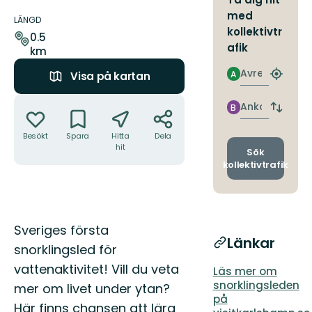
Information
med
om
LÄNGD
kollektivtr
leden
0.5
afik
km
Avresa
A
Visa på kartan
Hitta
närmas
Åtgärder
hållpla
Ankomst
B
Byt
avgång
Besökt
Spara
Hitta
Dela
och
hit
ankomst
Sök
kollektivtrafik
Beskrivning
Sveriges första
Länkar
snorklingsled för
vattenaktivitet! Vill du veta
Läs mer om
snorklingsleden
mer om livet under ytan?
på
Här finns chansen att lära