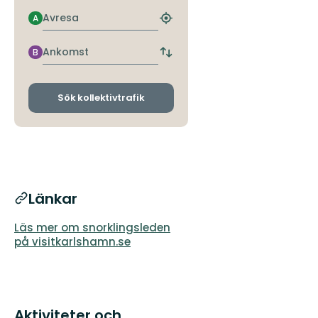
Avresa
A
Hitta
närmaste
hållplats
Ankomst
B
Byt
avgångs-
och
ankomsthållplatser
Sök kollektivtrafik
Länkar
Läs mer om snorklingsleden
på visitkarlshamn.se
Aktiviteter och