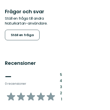
Frågor och svar
Ställ en fråga till andra
Naturkartan-användare.
Ställ en fråga
Recensioner
—
:
5
:
4
0 recensioner
:
3
av
:
2
:
1
5