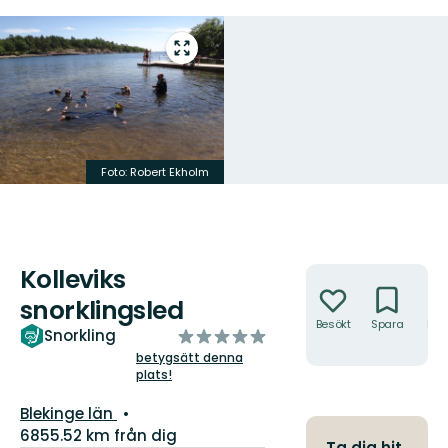
Gå
till
helskärmsläge
Foto: Robert Ekholm
Kolleviks
Åtgärder
snorklingsled
Besökt
Spara
Hitt
av
Snorkling
hit
5
betygsätt denna
plats!
stjärnor
Län:
Blekinge län
6855.52 km från dig
Ta dig hit