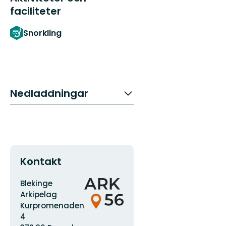
faciliteter
Snorkling
Nedladdningar
Kontakt
Adress
Organisationens
Blekinge
logotyp
Arkipelag
Kurpromenaden
4