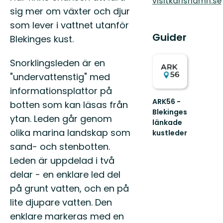
visitkarlshamn.se
sig mer om växter och djur
som lever i vattnet utanför
Guider
Blekinges kust.
Snorklingsleden är en
"undervattenstig" med
informationsplattor på
ARK56 -
botten som kan läsas från
Blekinges
ytan. Leden går genom
länkade
olika marina landskap som
kustleder
Länkade
sand- och stenbotten.
kustleder
Leden är uppdelad i två
i
ett
delar - en enklare led del
Unesco
på grunt vatten, och en på
biosfärområde
lite djupare vatten. Den
enklare markeras med en