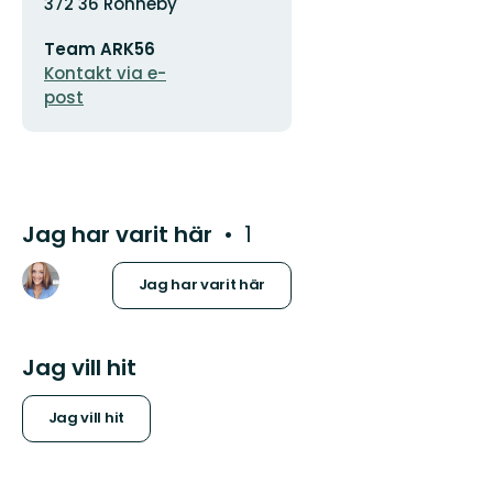
372 36 Ronneby
E-
Team ARK56
postadress
Kontakt via e-
post
Jag har varit här
1
Jag har varit här
Jag vill hit
Jag vill hit