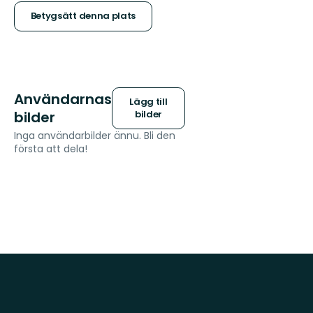
stjärnor
Betygsätt denna plats
Användarnas
Lägg till
bilder
bilder
Inga användarbilder ännu. Bli den
första att dela!