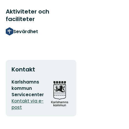
Aktiviteter och
faciliteter
Sevärdhet
Kontakt
E-
Organisationens
Karlshamns
postadress
logotyp
kommun
Servicecenter
Kontakt via e-
post