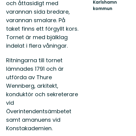
Karlshamn
och åttasidigt med
kommun
varannan sida bredare,
Välkommen
varannan smalare. På
till
Karlshamns
taket finns ett förgyllt kors.
fantastiska
Tornet är med bjälklag
natur!
indelat i flera våningar.
Ritningarna till tornet
lämnades 1791 och är
utförda av Thure
Wennberg, arkitekt,
konduktör och sekreterare
vid
Överintendentsämbetet
samt amanuens vid
Konstakademien.