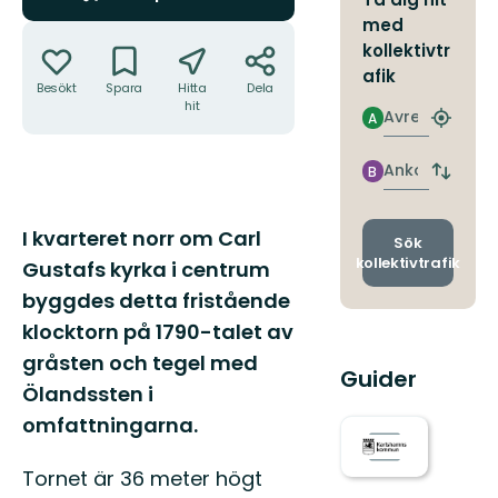
med
Åtgärder
kollektivtr
afik
Besökt
Spara
Hitta
Dela
hit
Avresa
A
Hitta
närmas
hållpla
Ankomst
B
Byt
avgång
och
Beskrivning
I kvarteret norr om Carl
ankomst
Sök
kollektivtrafik
Gustafs kyrka i centrum
byggdes detta fristående
klocktorn på 1790-talet av
gråsten och tegel med
Guider
Ölandssten i
omfattningarna.
Tornet är 36 meter högt