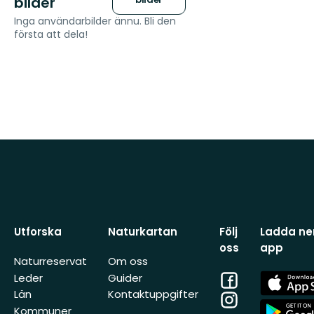
bilder
Inga användarbilder ännu. Bli den
första att dela!
Utforska
Naturkartan
Följ
Ladda ner
oss
app
Naturreservat
Om oss
Facebook
App
Leder
Guider
Store
Län
Kontaktuppgifter
Instagram
App
Kommuner