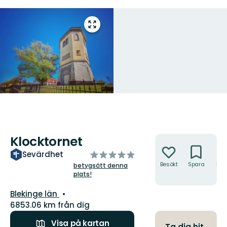
Gå
till
helskärmsläge
Klocktornet
Åtgärder
av
Sevärdhet
5
Besökt
Spara
Hitt
betygsätt denna
hit
plats!
stjärnor
Län:
Blekinge län
6853.06 km från dig
Visa på kartan
Ta dig hit