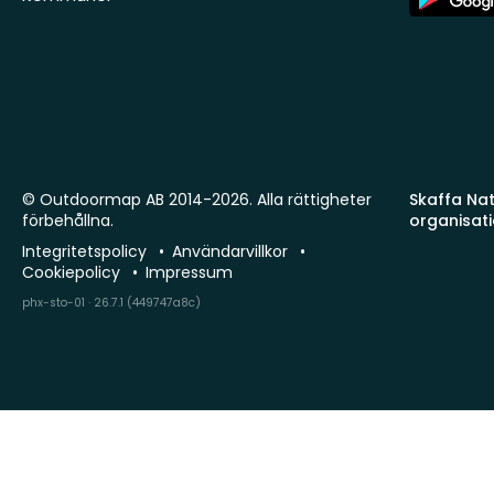
Store
© Outdoormap AB 2014-2026. Alla rättigheter
Skaffa Natu
förbehållna.
organisat
Integritetspolicy
Användarvillkor
Cookiepolicy
Impressum
phx-sto-01 · 26.7.1 (449747a8c)