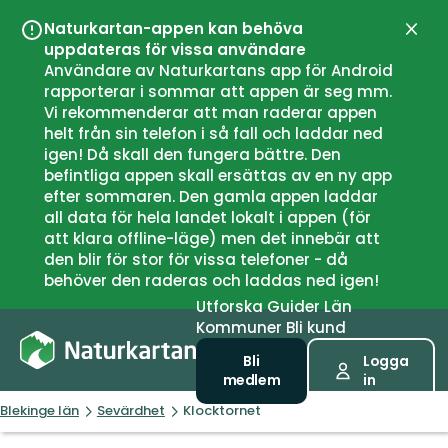
Naturkartan-appen kan behöva
Stän
uppdateras för vissa användare
Användare av Naturkartans app för Android
rapporterar i sommar att appen är seg mm.
Vi rekommenderar att man raderar appen
helt från sin telefon i så fall och laddar ned
igen! Då skall den fungera bättre. Den
befintliga appen skall ersättas av en ny app
efter sommaren. Den gamla appen laddar
all data för hela landet lokalt i appen (för
att klara offline-läge) men det innebär att
den blir för stor för vissa telefoner - då
behöver den raderas och laddas ned igen!
Utforska
Guider
Län
Kommuner
Bli kund
Bli
Logga
medlem
in
Blekinge län
Sevärdhet
Klocktornet