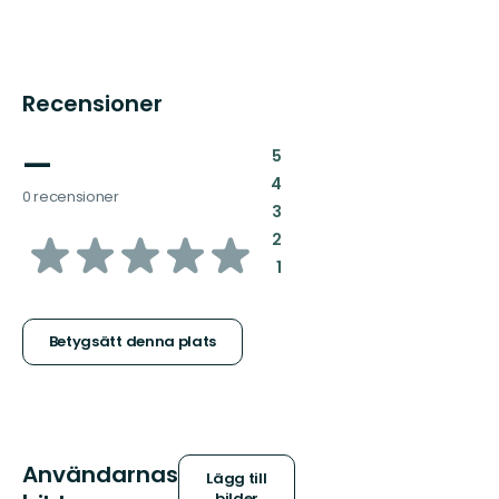
Recensioner
—
:
5
:
4
0 recensioner
:
3
av
:
2
:
1
5
stjärnor
Betygsätt denna plats
Användarnas
Lägg till
bilder