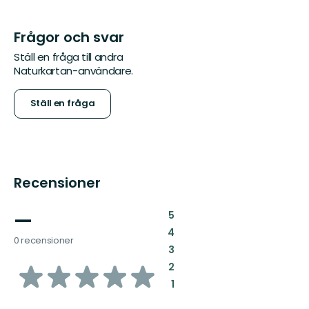
Frågor och svar
Ställ en fråga till andra
Naturkartan-användare.
Ställ en fråga
Recensioner
—
:
5
:
4
0 recensioner
:
3
av
:
2
:
1
5