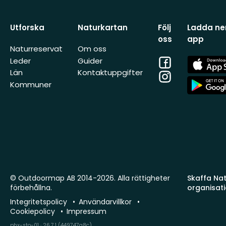
Utforska
Naturkartan
Följ
Ladda ner
oss
app
Naturreservat
Om oss
Facebook
App
Leder
Guider
Store
Län
Kontaktuppgifter
Instagram
App
Kommuner
Store
© Outdoormap AB 2014-2026. Alla rättigheter
Skaffa Natu
förbehållna.
organisat
Integritetspolicy
Användarvillkor
Cookiepolicy
Impressum
phx-sto-01 · 26.7.1 (449747a8c)