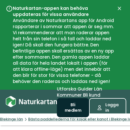
Naturkartan-appen kan behöva
Stän
uppdateras för vissa användare
Användare av Naturkartans app för Android
rapporterar i sommar att appen är seg mm.
Vi rekommenderar att man raderar appen
helt från sin telefon i så fall och laddar ned
igen! Då skall den fungera bättre. Den
befintliga appen skall ersättas av en ny app
efter sommaren. Den gamla appen laddar
all data för hela landet lokalt i appen (för
att klara offline-läge) men det innebär att
den blir för stor för vissa telefoner - då
behöver den raderas och laddas ned igen!
Utforska
Guider
Län
Kommuner
Bli kund
Bli
Logga
medlem
in
Blekinge län
Bästa paddellederna för kajak eller kanot i Blekinge l