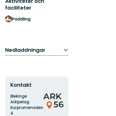
Aktiviteter och
faciliteter
Paddling
Nedladdningar
Kontakt
Adress
Organisationens
Blekinge
logotyp
Arkipelag
Kurpromenaden
4