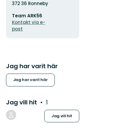
372 36 Ronneby
E-
Team ARK56
postadress
Kontakt via e-
post
Jag har varit här
Jag har varit här
Jag vill hit
1
Jag vill hit