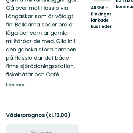
Karlskr
kommu
Gå över mot Hasslö via
ARK56 -
Välkom
Blekinges
Långaskär som är väldigt
att
länkade
uppleva
fin. Bollöarna söder om är
kustleder
Karlskro
Länkade
låga öar som är gamla
fantasti
kustleder
s...
militäröar de med. Glid in i
i
ett
den ganska stora hamnen
Unesco
på Hasslö där det både
biosfärområde
finns sjöräddningsstation,
fiskebåtar och Café.
Läs mer
Väderprognos (kl. 12.00)