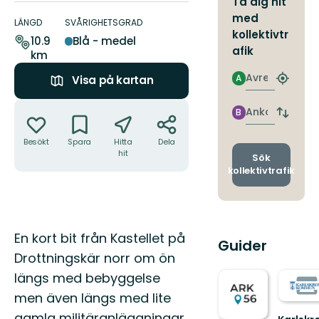
Ta dig hit
Information
med
om
LÄNGD
SVÅRIGHETSGRAD
kollektivtr
leden
10.9
Blå - medel
afik
km
Avresa
A
Visa på kartan
Hitta
närmas
Åtgärder
hållpla
Ankomst
B
Byt
avgång
Besökt
Spara
Hitta
Dela
och
hit
ankomst
Sök
kollektivtrafik
Beskrivning
En kort bit från Kastellet på
Guider
Drottningskär norr om ön
längs med bebyggelse
men även längs med lite
gamla militäranläggningar.