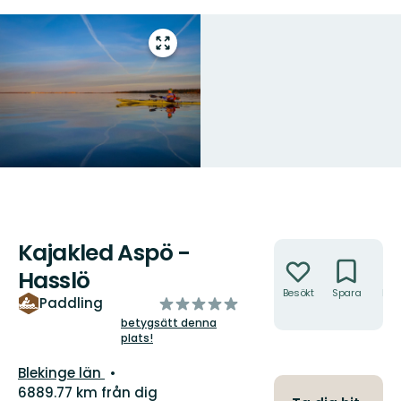
Gå
till
helskärmsläge
Kajakled Aspö -
Åtgärder
Hasslö
Besökt
Spara
Hitt
av
Paddling
hit
5
betygsätt denna
plats!
stjärnor
Län:
Blekinge län
6889.77 km från dig