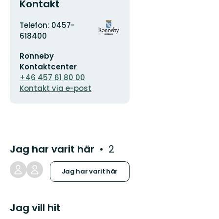
Kontakt
Adress
Organisationens
Telefon: 0457-
logotyp
618400
E-
Ronneby
postadress
Kontaktcenter
+46 457 61 80 00
Kontakt via e-post
Jag har varit här
2
Jag har varit här
Jag vill hit