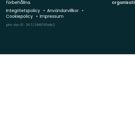
förbehållna.
organisat
Integritetspolicy
Användarvillkor
Cookiepolicy
Impressum
phx-sto-01 · 26.7.1 (449747a8c)