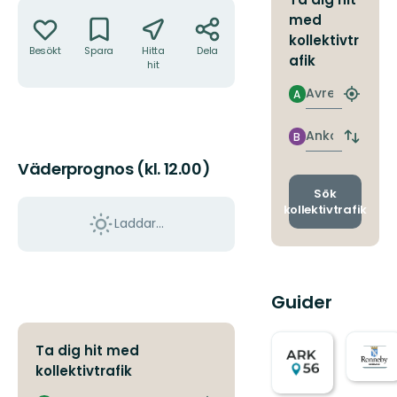
Åtgärder
med
kollektivtr
Besökt
Spara
Hitta
Dela
afik
hit
Avresa
A
Hitta
närmas
hållpla
Ankomst
B
Byt
avgång
Väderprognos (kl. 12.00)
och
ankomst
Sök
kollektivtrafik
Laddar...
Guider
Ta dig hit med
kollektivtrafik