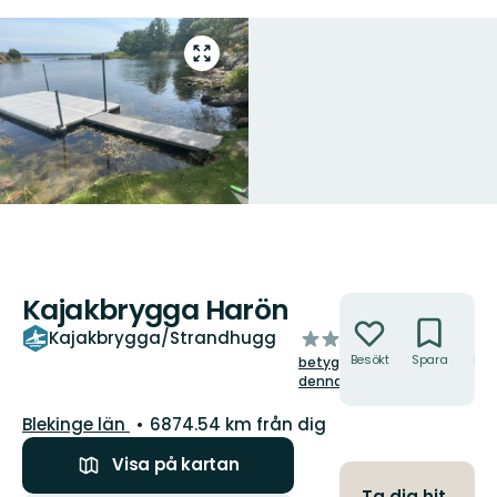
Gå
till
helskärmsläge
Kajakbrygga Harön
Åtgärder
av
Kajakbrygga/Strandhugg
5
Besökt
Spara
Hitt
betygsätt
hit
stjärnor
denna plats!
Län:
Blekinge län
6874.54 km från dig
Visa på kartan
Ta dig hit