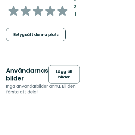
av
:
2
:
1
5
stjärnor
Betygsätt denna plats
Användarnas
Lägg till
bilder
bilder
Inga användarbilder ännu. Bli den
första att dela!