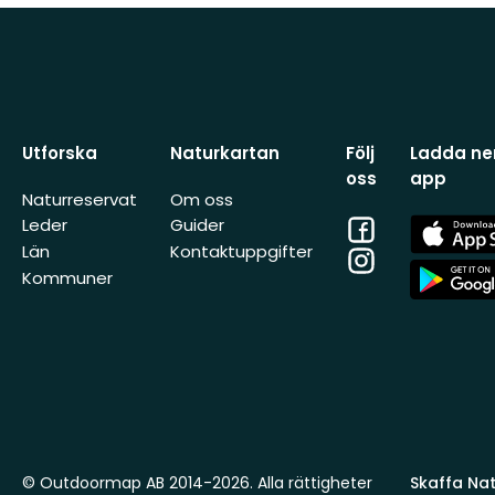
Utforska
Naturkartan
Följ
Ladda ner
oss
app
Naturreservat
Om oss
Facebook
App
Leder
Guider
Store
Län
Kontaktuppgifter
Instagram
App
Kommuner
Store
© Outdoormap AB 2014-2026. Alla rättigheter
Skaffa Natu