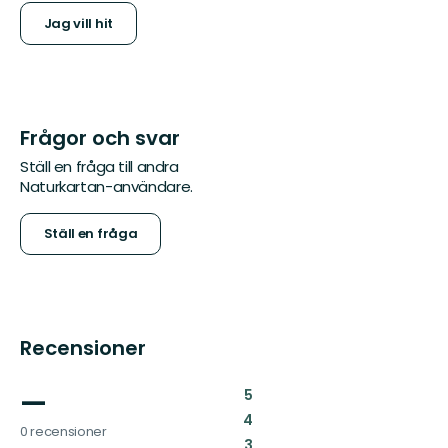
Jag vill hit
Frågor och svar
Ställ en fråga till andra
Naturkartan-användare.
Ställ en fråga
Recensioner
—
:
5
:
4
0 recensioner
:
3