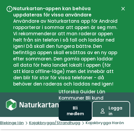
Naturkartan-appen kan behöva
Stän
uppdateras för vissa användare
Användare av Naturkartans app för Android
rapporterar i sommar att appen är seg mm.
Vi rekommenderar att man raderar appen
helt från sin telefon i så fall och laddar ned
igen! Då skall den fungera bättre. Den
befintliga appen skall ersättas av en ny app
efter sommaren. Den gamla appen laddar
all data för hela landet lokalt i appen (för
att klara offline-läge) men det innebär att
den blir för stor för vissa telefoner - då
behöver den raderas och laddas ned igen!
Utforska
Guider
Län
Kommuner
Bli kund
Bli
Logga
medlem
in
Blekinge län
Kajakbrygga/Strandhugg
Kajakbrygga Harön