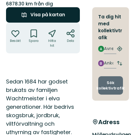
6878.30 km från dig
Visa på kartan
Ta dig hit
med
Åtgärder
kollektivtr
afik
Besökt
Spara
Hitta
Dela
hit
Avresa
A
Hitta
närmas
hållpla
Ankomst
B
Byt
avgång
och
Beskrivning
Sedan 1684 har godset
ankomst
Sök
kollektivtrafik
brukats av familjen
Wachtmeister i elva
generationer. Här bedrivs
skogsbruk, jordbruk,
Adress
viltförvaltning och
uthyrning av fastigheter.
Möllerydsvägen