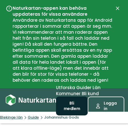
Naturkartan-appen kan behöva
Stän
uppdateras för vissa användare
Användare av Naturkartans app för Android
rapporterar i sommar att appen är seg mm.
Vi rekommenderar att man raderar appen
helt från sin telefon i så fall och laddar ned
igen! Då skall den fungera bättre. Den
befintliga appen skall ersättas av en ny app
efter sommaren. Den gamla appen laddar
all data för hela landet lokalt i appen (för
att klara offline-läge) men det innebär att
den blir för stor för vissa telefoner - då
behöver den raderas och laddas ned igen!
Utforska
Guider
Län
Kommuner
Bli kund
Bli
Logga
medlem
in
Blekinge län
Guide
Johannishus Gods