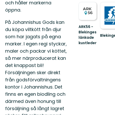
och håller markerna
öppna.
På Johannishus Gods kan
ARK56 -
du köpa viltkött från djur
Blekinges
Bleking
som har jagats på egna
länkade
Välkom
kustleder
marker. I egen regi styckar,
till
Länkade
Blekinge
maler och packar vi köttet,
kustleder
i
så mer närproducerat kan
ett
det knappast bli!
Unesco
Försäljningen sker direkt
biosfärområde
från godsförvaltningens
kontor i Johannishus. Det
finns en egen biodling och
därmed även honung till
försäljning så långt lagret