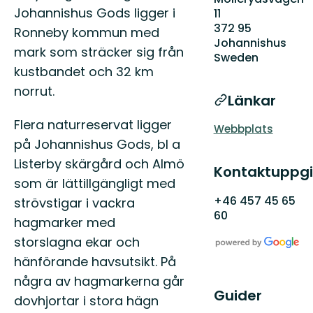
Johannishus Gods ligger i
11
372 95
Ronneby kommun med
Johannishus
mark som sträcker sig från
Sweden
kustbandet och 32 km
norrut.
Länkar
Flera naturreservat ligger
Webbplats
på Johannishus Gods, bl a
Listerby skärgård och Almö
Kontaktuppgi
som är lättillgängligt med
+46 457 45 65
strövstigar i vackra
60
hagmarker med
storslagna ekar och
hänförande havsutsikt. På
några av hagmarkerna går
Guider
dovhjortar i stora hägn