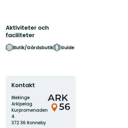
Aktiviteter och
faciliteter
Butik/Gårdsbutik
Guide
Kontakt
Adress
Organisationens
Blekinge
logotyp
Arkipelag
Kurpromenaden
4
372 36 Ronneby