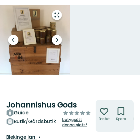
Gå
till
helskärmsläge
Föregående
Nästa
bild
bildspel
Johannishus Gods
Åtgärder
av
Guide
5
Besökt
Spara
Hitt
betygsätt
Butik/Gårdsbutik
hit
stjärnor
denna plats!
Län:
Blekinge län