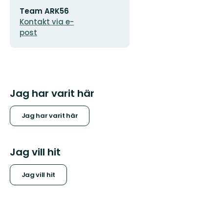
E-
Team ARK56
postadress
Kontakt via e-
post
Jag har varit här
Jag har varit här
Jag vill hit
Jag vill hit