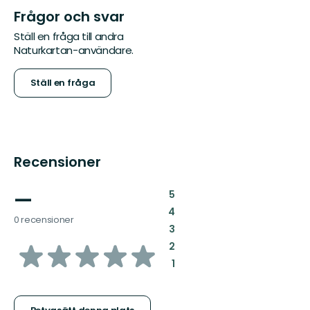
Frågor och svar
Ställ en fråga till andra
Naturkartan-användare.
Ställ en fråga
Recensioner
—
:
5
:
4
0 recensioner
:
3
av
:
2
:
1
5