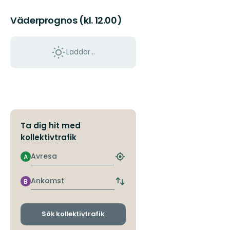
Väderprognos (kl. 12.00)
Laddar...
Ta dig hit med
kollektivtrafik
Avresa
A
Hitta
närmaste
hållplats
Ankomst
B
Byt
avgångs-
och
ankomsthållplatser
Sök kollektivtrafik