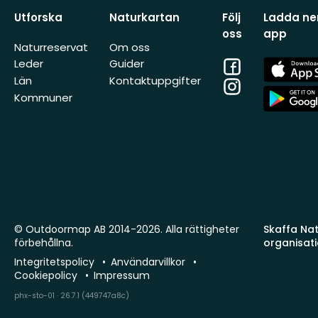
Utforska
Naturkartan
Följ
Ladda ner
oss
app
Naturreservat
Om oss
Facebook
App
Leder
Guider
Store
Län
Kontaktuppgifter
Instagram
App
Kommuner
Store
© Outdoormap AB 2014-2026. Alla rättigheter
Skaffa Natu
förbehållna.
organisat
Integritetspolicy
Användarvillkor
Cookiepolicy
Impressum
phx-sto-01 · 26.7.1 (449747a8c)