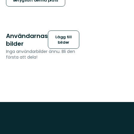
stjärnor
Betygsätt denna plats
Användarnas
Lägg till
bilder
bilder
Inga användarbilder ännu. Bli den
första att dela!