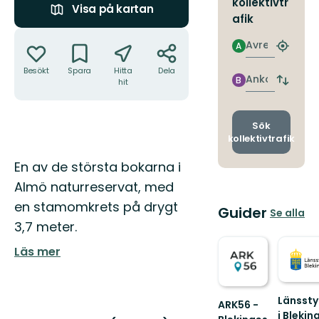
kollektivtr
Visa på kartan
afik
Åtgärder
Avresa
A
Hitta
närmas
Besökt
Spara
Hitta
Dela
hållpla
Ankomst
B
hit
Byt
avgång
och
ankomst
Sök
kollektivtrafik
Beskrivning
En av de största bokarna i
Almö naturreservat, med
en stamomkrets på drygt
Guider
Se alla
3,7 meter.
Läs mer
Länssty
ARK56 -
i Blekin