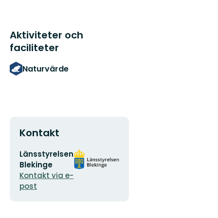
Aktiviteter och
faciliteter
Naturvärde
Kontakt
E-
Organisationens
Länsstyrelsen
postadress
logotyp
Blekinge
Kontakt via e-
post