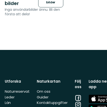
bilder
bilder
Inga användarbilder ännu. Bli den
första att dela!
Utforska
Naturkartan
Följ
Ladda ner
oss
app
Naturreservat
Om oss
Facebook
App
Leder
Guider
Store
Län
Kontaktuppgifter
Instagram
App