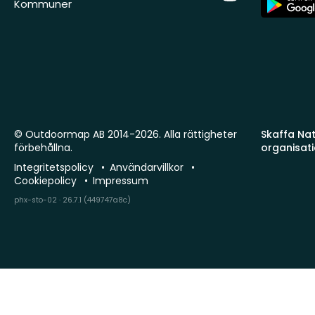
Kommuner
Store
© Outdoormap AB 2014-2026. Alla rättigheter
Skaffa Natu
förbehållna.
organisat
Integritetspolicy
Användarvillkor
Cookiepolicy
Impressum
phx-sto-02 · 26.7.1 (449747a8c)