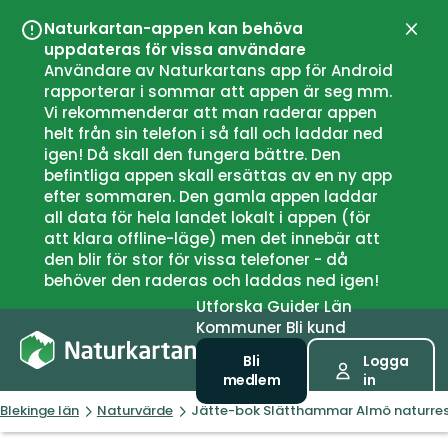
Naturkartan-appen kan behöva
Stän
uppdateras för vissa användare
Användare av Naturkartans app för Android
rapporterar i sommar att appen är seg mm.
Vi rekommenderar att man raderar appen
helt från sin telefon i så fall och laddar ned
igen! Då skall den fungera bättre. Den
befintliga appen skall ersättas av en ny app
efter sommaren. Den gamla appen laddar
all data för hela landet lokalt i appen (för
att klara offline-läge) men det innebär att
den blir för stor för vissa telefoner - då
behöver den raderas och laddas ned igen!
Utforska
Guider
Län
Kommuner
Bli kund
Bli
Logga
medlem
in
Blekinge län
Naturvärde
Jätte-bok Slätthammar Almö naturres