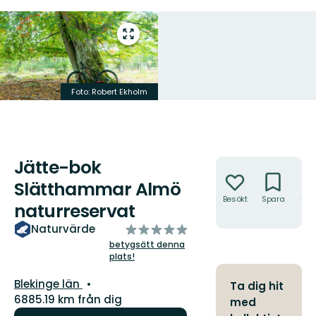
Gå
till
helskärmsläge
Foto: Robert Ekholm
Jätte-bok
Åtgärder
Slätthammar Almö
Besökt
Spara
Hitt
naturreservat
hit
av
Naturvärde
5
betygsätt denna
plats!
stjärnor
Län:
Blekinge län
Ta dig hit
6885.19 km från dig
med