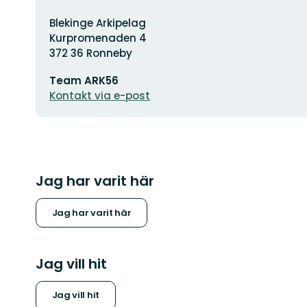
Adress
Blekinge Arkipelag
Kurpromenaden 4
372 36 Ronneby
E-
Team ARK56
postadress
Kontakt via e-post
Jag har varit här
Jag har varit här
Jag vill hit
Jag vill hit