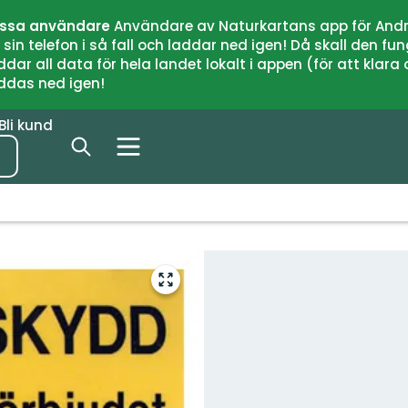
issa användare
Användare av Naturkartans app för Andr
n telefon i så fall och laddar ned igen! Då skall den fun
 all data för hela landet lokalt i appen (för att klara of
addas ned igen!
Bli kund
Gå
till
helskärmsläge