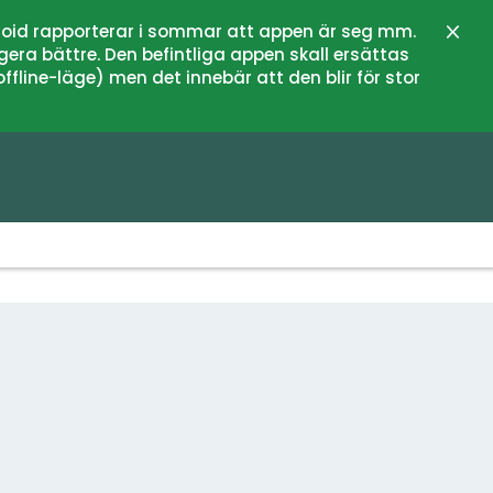
oid rapporterar i sommar att appen är seg mm.
Stän
gera bättre. Den befintliga appen skall ersättas
fline-läge) men det innebär att den blir för stor