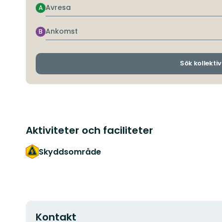
Avresa
A
Ankomst
B
Sök kollektiv
Aktiviteter och faciliteter
Skyddsområde
Kontakt