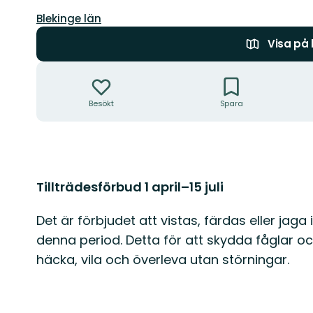
Län:
Blekinge län
Visa på
Åtgärder
Besökt
Spara
Beskrivning
Tillträdesförbud 1 april–15 juli
Det är förbjudet att vistas, färdas eller j
denna period. Detta för att skydda fåglar och
häcka, vila och överleva utan störningar.