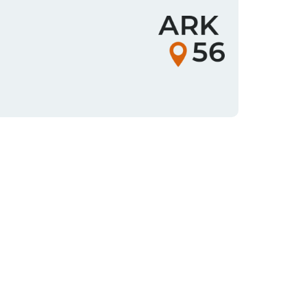
Organisationens
logotyp