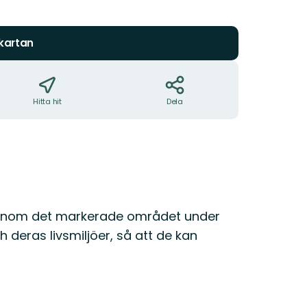
5
stjärnor
 kartan
Hitta hit
Dela
aga inom det markerade området under
 deras livsmiljöer, så att de kan