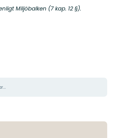
ligt Miljöbalken (7 kap. 12 §).
r...