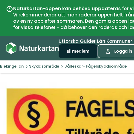
Naturkartan-appen kan behöva uppdateras för v
Vi rekommenderar att man raderar appen helt från si
av en ny app efter sommaren. Den gamla appen laddar
för vissa telefoner - då behöver den raderas och l
Utforska
Guider
Län
Kommuner
Bli medlem
Logga in
Blekinge län
Skyddsområde
Jålleskär- Fågelskyddsområde