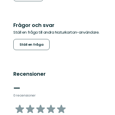
Frågor och svar
Ställ en fråga till andra Naturkartan-användare.
Ställ en fråga
Recensioner
—
0 recensioner
av