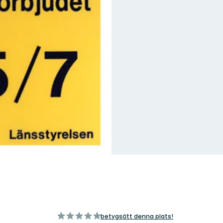
av
betygsätt denna plats!