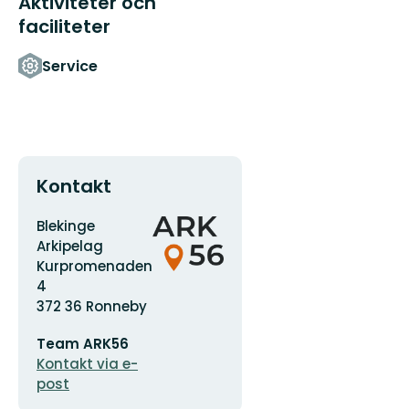
Aktiviteter och
faciliteter
Service
Kontakt
Adress
Organisationens
Blekinge
logotyp
Arkipelag
Kurpromenaden
4
372 36 Ronneby
E-
Team ARK56
postadress
Kontakt via e-
post