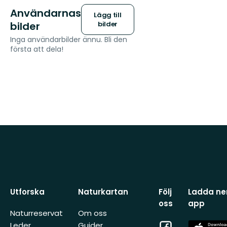
Användarnas
Lägg till
bilder
bilder
Inga användarbilder ännu. Bli den
första att dela!
Utforska
Naturkartan
Följ
Ladda ner
oss
app
Naturreservat
Om oss
Facebook
App
Leder
Guider