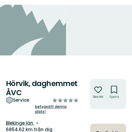
Hörvik, daghemmet
Åtgärder
ÅVC
Besökt
Spara
Hitt
av
Service
hit
5
betygsätt denna
plats!
stjärnor
Län:
Blekinge län
6854.62 km från dig