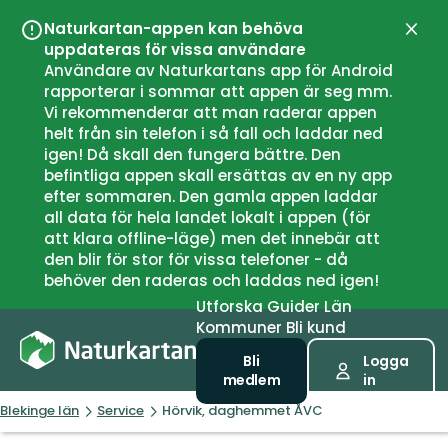
Naturkartan-appen kan behöva
Stän
uppdateras för vissa användare
Användare av Naturkartans app för Android
rapporterar i sommar att appen är seg mm.
Vi rekommenderar att man raderar appen
helt från sin telefon i så fall och laddar ned
igen! Då skall den fungera bättre. Den
befintliga appen skall ersättas av en ny app
efter sommaren. Den gamla appen laddar
all data för hela landet lokalt i appen (för
att klara offline-läge) men det innebär att
den blir för stor för vissa telefoner - då
behöver den raderas och laddas ned igen!
Utforska
Guider
Län
Kommuner
Bli kund
Bli
Logga
medlem
in
Blekinge län
Service
Hörvik, daghemmet ÅVC