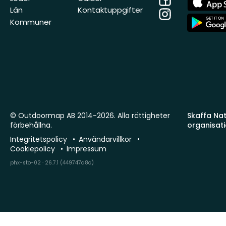
Store
Län
Kontaktuppgifter
Instagram
App
Kommuner
Store
© Outdoormap AB 2014-2026. Alla rättigheter
Skaffa Natu
förbehållna.
organisat
Integritetspolicy
Användarvillkor
Cookiepolicy
Impressum
phx-sto-02 · 26.7.1 (449747a8c)