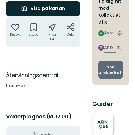
Ta dig hit
med
Visa på kartan
kollektivtr
Åtgärder
afik
Avresa
A
Besökt
Spara
Hitta
Dela
Hitta
hit
närmas
hållpla
Ankomst
B
Byt
avgång
och
ankomst
Sök
kollektivtrafik
Beskrivning
Återvinningscentral
Läs mer
Guider
Väderprognos (kl. 12.00)