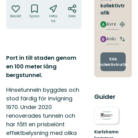
Åtgärder
kollektivtr
afik
Besökt
Spara
Hitta
Dela
hit
Avresa
A
Hitta
närmas
hållpla
Ankomst
B
Byt
avgång
och
Beskrivning
Port in till staden genom
ankomst
Sök
kollektivtrafik
en 100 meter lång
bergstunnel.
Hinsetunneln byggdes och
Guider
stod färdig för invigning
1970. Under 2020
renoverades tunneln och
har fått en prisbelönt
Karlshamn
effektbelysning med olika