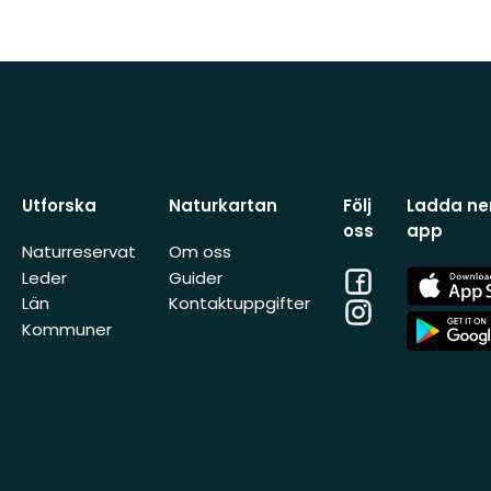
Utforska
Naturkartan
Följ
Ladda ner
oss
app
Naturreservat
Om oss
Facebook
App
Leder
Guider
Store
Län
Kontaktuppgifter
Instagram
App
Kommuner
Store