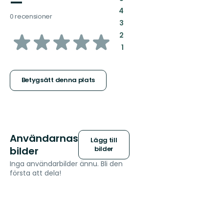
—
:
4
0 recensioner
:
3
av
:
2
:
1
5
stjärnor
Betygsätt denna plats
Användarnas
Lägg till
bilder
bilder
Inga användarbilder ännu. Bli den
första att dela!