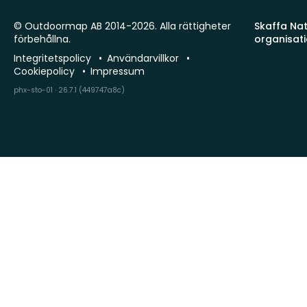
© Outdoormap AB 2014-2026. Alla rättigheter
Skaffa Natu
förbehållna.
organisat
Integritetspolicy
Användarvillkor
Cookiepolicy
Impressum
phx-sto-01 · 26.7.1 (449747a8c)