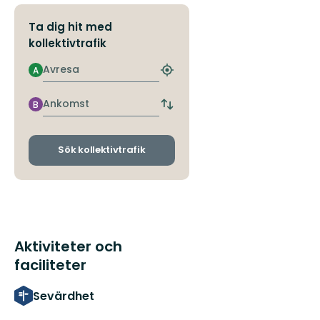
Ta dig hit med
kollektivtrafik
Avresa
A
Hitta
närmaste
hållplats
Ankomst
B
Byt
avgångs-
och
ankomsthållplatser
Sök kollektivtrafik
Aktiviteter och
faciliteter
Sevärdhet