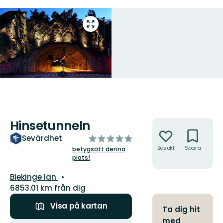
Gå
till
helskärmsläge
Hinsetunneln
Åtgärder
av
Sevärdhet
5
Besökt
Spara
Hitt
betygsätt denna
hit
plats!
stjärnor
Län:
Blekinge län
6853.01 km från dig
Visa på kartan
Ta dig hit
med