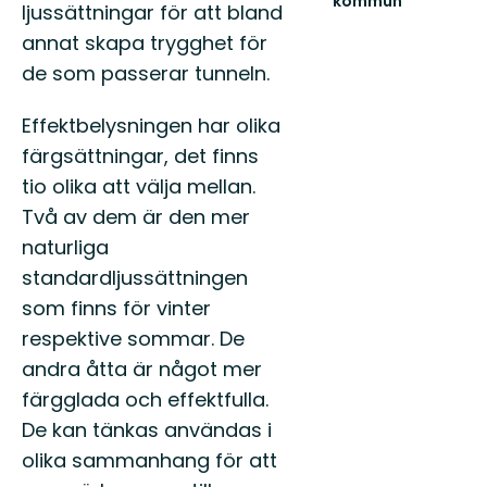
kommun
ljussättningar för att bland
Välkommen
annat skapa trygghet för
till
Karlshamns
de som passerar tunneln.
fantastiska
natur!
Effektbelysningen har olika
färgsättningar, det finns
tio olika att välja mellan.
Två av dem är den mer
naturliga
standardljussättningen
som finns för vinter
respektive sommar. De
andra åtta är något mer
färgglada och effektfulla.
De kan tänkas användas i
olika sammanhang för att