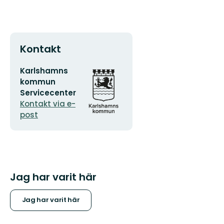
Kontakt
E-
Organisationens
Karlshamns
postadress
logotyp
kommun
Servicecenter
Kontakt via e-
post
Jag har varit här
Jag har varit här