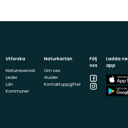
Utforska
Naturkartan
Följ
Ladda ner
oss
app
Naturreservat
Om oss
Facebook
App
Leder
Guider
Store
Län
Kontaktuppgifter
Instagram
App
Kommuner
Store