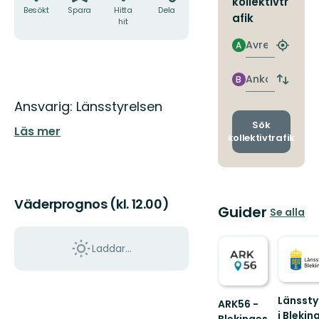
kollektivtr
Besökt
Spara
Hitta
Dela
afik
hit
Avresa
A
Hitta
närmas
hållpla
Ankomst
B
Byt
avgång
Beskrivning
Ansvarig: Länsstyrelsen
och
ankomst
Sök
Läs mer
kollektivtrafik
Väderprognos (kl. 12.00)
Guider
Se alla
Laddar...
Länssty
ARK56 -
i Blekin