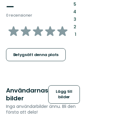
—
:
5
:
4
0 recensioner
:
3
av
:
2
:
1
5
stjärnor
Betygsätt denna plats
Användarnas
Lägg till
bilder
bilder
Inga användarbilder ännu. Bli den
första att dela!