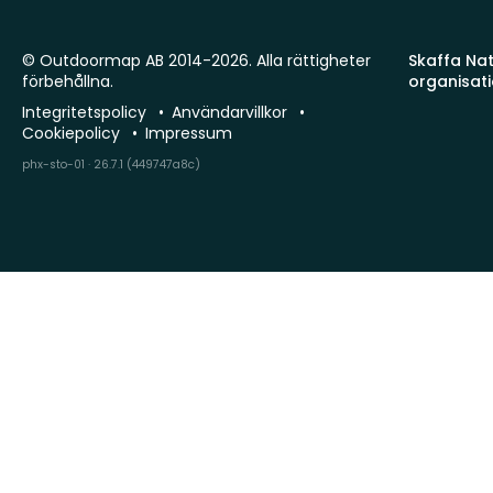
© Outdoormap AB 2014-2026. Alla rättigheter
Skaffa Natu
förbehållna.
organisat
Integritetspolicy
Användarvillkor
Cookiepolicy
Impressum
phx-sto-01 · 26.7.1 (449747a8c)