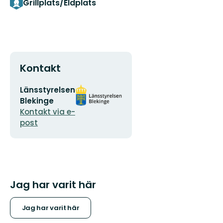
Grillplats/Eldplats
Kontakt
E-
Organisationens
Länsstyrelsen
postadress
logotyp
Blekinge
Kontakt via e-
post
Jag har varit här
Jag har varit här