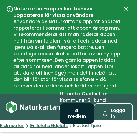
Naturkartan-appen kan behöva
Stän
uppdateras för vissa användare
Användare av Naturkartans app för Android
rapporterar i sommar att appen är seg mm.
Vi rekommenderar att man raderar appen
helt från sin telefon i så fall och laddar ned
igen! Då skall den fungera bättre. Den
befintliga appen skall ersättas av en ny app
efter sommaren. Den gamla appen laddar
all data för hela landet lokalt i appen (för
att klara offline-läge) men det innebär att
den blir för stor för vissa telefoner - då
behöver den raderas och laddas ned igen!
Utforska
Guider
Län
Kommuner
Bli kund
Bli
Logga
medlem
in
Blekinge län
Grillplats/Eldplats
Eldstad, Tjärö