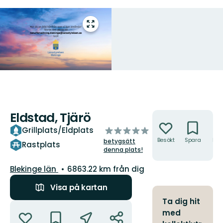
Gå
till
helskärmsläge
Eldstad, Tjärö
Åtgärder
av
Grillplats/Eldplats
5
Besökt
Spara
Hitt
betygsätt
Rastplats
hit
stjärnor
denna plats!
Län:
Blekinge län
6863.22 km från dig
Visa på kartan
Ta dig hit
Åtgärder
med