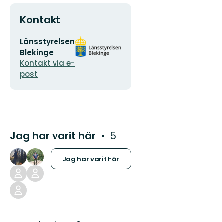
Kontakt
E-
Organisationens
Länsstyrelsen
postadress
logotyp
Blekinge
Kontakt via e-
post
Jag har varit här
5
Jag har varit här