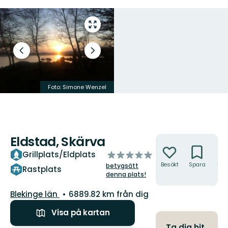
Gå
till
helskärmsläge
Föregående
Nästa
bild
bildspel
Foto: Simone Wenzel
Foto: Simone Wenzel
Eldstad, Skärva
Åtgärder
av
Grillplats/Eldplats
5
Besökt
Spara
Hitt
betygsätt
Rastplats
hit
stjärnor
denna plats!
Län:
Blekinge län
6889.82 km från dig
Visa på kartan
Ta dig hit