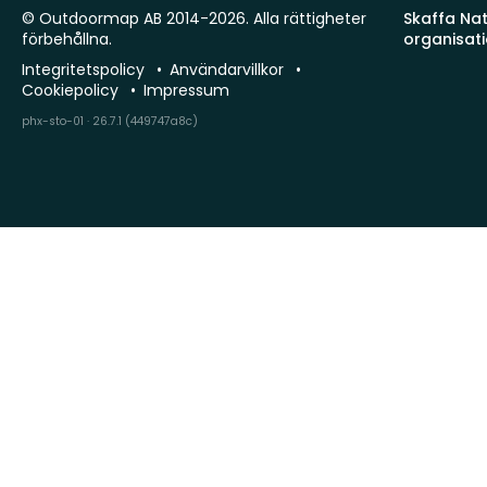
© Outdoormap AB 2014-2026. Alla rättigheter
Skaffa Natu
förbehållna.
organisat
Integritetspolicy
Användarvillkor
Cookiepolicy
Impressum
phx-sto-01 · 26.7.1 (449747a8c)