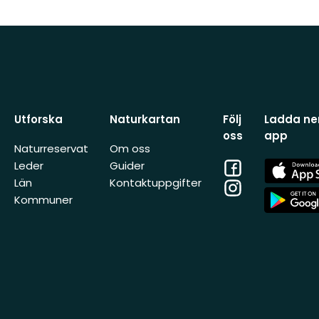
Utforska
Naturkartan
Följ
Ladda ner
oss
app
Naturreservat
Om oss
Facebook
App
Leder
Guider
Store
Län
Kontaktuppgifter
Instagram
App
Kommuner
Store