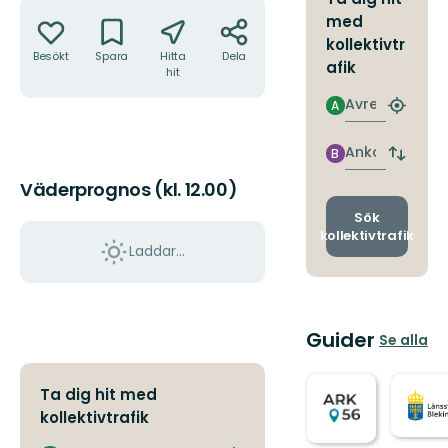
Åtgärder
med
kollektivtr
Besökt
Spara
Hitta
Dela
afik
hit
Avresa
A
Hitta
närmas
hållpla
Ankomst
B
Byt
avgång
Väderprognos (kl. 12.00)
och
ankomst
Sök
kollektivtrafik
Laddar...
Guider
Se alla
Ta dig hit med
kollektivtrafik