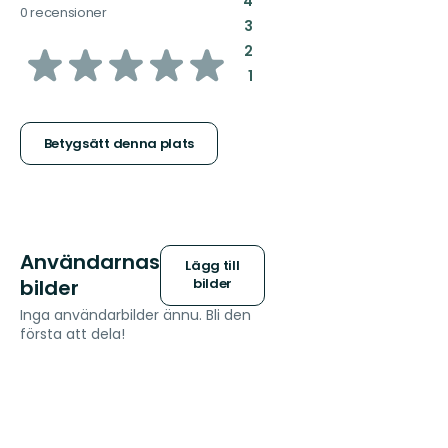
:
4
0 recensioner
:
3
av
:
2
:
1
5
stjärnor
Betygsätt denna plats
Användarnas
Lägg till
bilder
bilder
Inga användarbilder ännu. Bli den
första att dela!