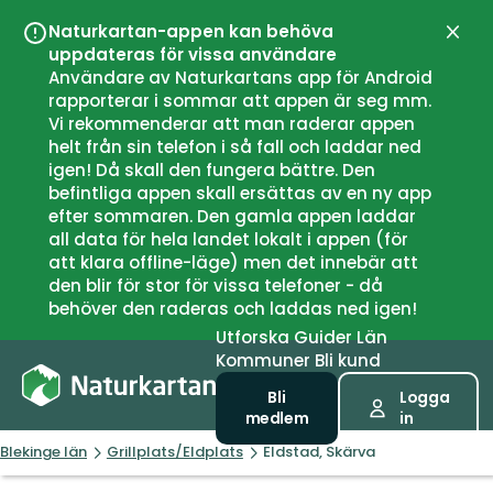
Naturkartan-appen kan behöva
Stän
uppdateras för vissa användare
Användare av Naturkartans app för Android
rapporterar i sommar att appen är seg mm.
Vi rekommenderar att man raderar appen
helt från sin telefon i så fall och laddar ned
igen! Då skall den fungera bättre. Den
befintliga appen skall ersättas av en ny app
efter sommaren. Den gamla appen laddar
all data för hela landet lokalt i appen (för
att klara offline-läge) men det innebär att
den blir för stor för vissa telefoner - då
behöver den raderas och laddas ned igen!
Utforska
Guider
Län
Kommuner
Bli kund
Bli
Logga
medlem
in
Blekinge län
Grillplats/Eldplats
Eldstad, Skärva