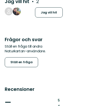
Jag vill hit
2
Jag vill hit
Frågor och svar
Ställ en fråga till andra
Naturkartan-användare.
Ställ en fråga
Recensioner
—
:
5