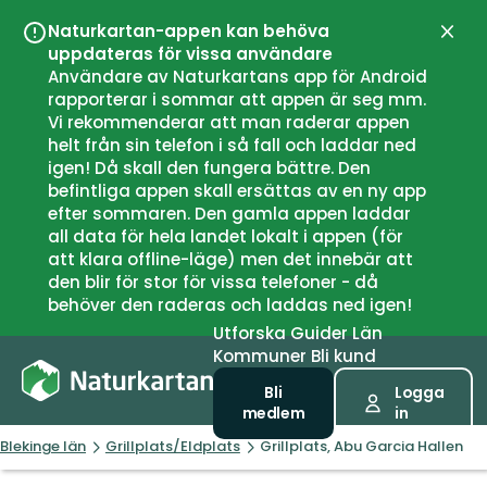
Naturkartan-appen kan behöva
Stän
uppdateras för vissa användare
Användare av Naturkartans app för Android
rapporterar i sommar att appen är seg mm.
Vi rekommenderar att man raderar appen
helt från sin telefon i så fall och laddar ned
igen! Då skall den fungera bättre. Den
befintliga appen skall ersättas av en ny app
efter sommaren. Den gamla appen laddar
all data för hela landet lokalt i appen (för
att klara offline-läge) men det innebär att
den blir för stor för vissa telefoner - då
behöver den raderas och laddas ned igen!
Utforska
Guider
Län
Kommuner
Bli kund
Bli
Logga
medlem
in
Blekinge län
Grillplats/Eldplats
Grillplats, Abu Garcia Hallen