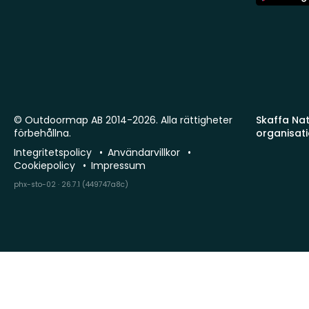
Store
© Outdoormap AB 2014-2026. Alla rättigheter
Skaffa Natu
förbehållna.
organisat
Integritetspolicy
Användarvillkor
Cookiepolicy
Impressum
phx-sto-02 · 26.7.1 (449747a8c)