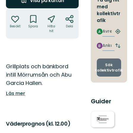
Visa på kartan
med
Åtgärder
kollektivtr
afik
Besökt
Spara
Hitta
Dela
Avresa
hit
A
Hitta
närmas
hållpla
Ankomst
B
Byt
avgång
och
ankomst
Beskrivning
Sök
Grillplats och bänkbord
kollektivtrafik
intill Mörrumsån och Abu
Garcia Hallen.
Läs mer
Guider
Väderprognos (kl. 12.00)