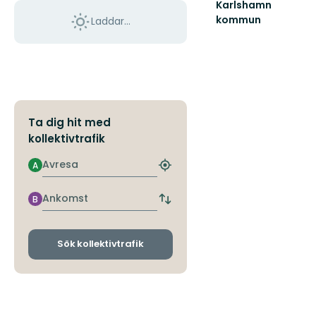
Karlshamn
kommun
Laddar...
Välkommen
till
Karlshamns
fantastiska
natur!
Ta dig hit med
kollektivtrafik
Avresa
A
Hitta
närmaste
hållplats
Ankomst
B
Byt
avgångs-
och
ankomsthållplatser
Sök kollektivtrafik