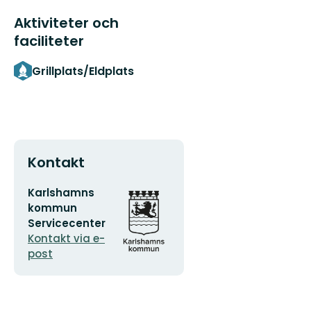
Aktiviteter och
faciliteter
Grillplats/Eldplats
Kontakt
E-
Organisationens
Karlshamns
postadress
logotyp
kommun
Servicecenter
Kontakt via e-
post