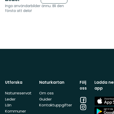
Inga användarbilder ännu. Bli den
första att dela!
Utforska
Naturkartan
Följ
Ladda ner
oss
app
Naturreservat
Om oss
Facebook
App
Leder
Guider
Store
Län
Kontaktuppgifter
Instagram
App
Kommuner