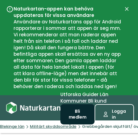
Naturkartan-appen kan behöva
Stän
uppdateras för vissa användare
Användare av Naturkartans app för Android
rapporterar i sommar att appen är seg mm.
Vi rekommenderar att man raderar appen
helt från sin telefon i så fall och laddar ned
igen! Då skall den fungera bättre. Den
befintliga appen skall ersättas av en ny app
efter sommaren. Den gamla appen laddar
all data för hela landet lokalt i appen (för
att klara offline-läge) men det innebär att
den blir för stor för vissa telefoner - då
behöver den raderas och laddas ned igen!
Utforska
Guider
Län
Kommuner
Bli kund
Bli
Logga
medlem
in
Blekinge län
Militärt skyddsområde
Grebbegården skjutfält/ öv