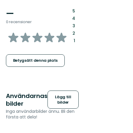
—
:
5
:
4
0 recensioner
:
3
av
:
2
:
1
5
stjärnor
Betygsätt denna plats
Användarnas
Lägg till
bilder
bilder
Inga användarbilder ännu. Bli den
första att dela!