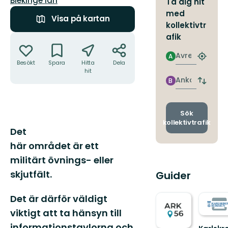
Blekinge län
Ta dig hit
med
Visa på kartan
kollektivtr
Åtgärder
afik
Avresa
A
Hitta
Besökt
Spara
Hitta
Dela
närmas
hit
hållpla
Ankomst
B
Byt
avgång
och
ankomst
Sök
kollektivtrafik
Beskrivning
Det
här området är ett
militärt övnings- eller
skjutfält.
Guider
Det är därför väldigt
viktigt att ta hänsyn till
informationstavlorna och