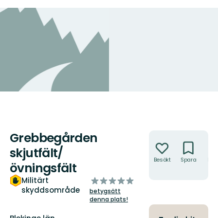
Grebbegården
Åtgärder
skjutfält/
Besökt
Spara
Hitt
övningsfält
hit
av
Militärt
skyddsområde
5
betygsätt
stjärnor
denna plats!
Län: