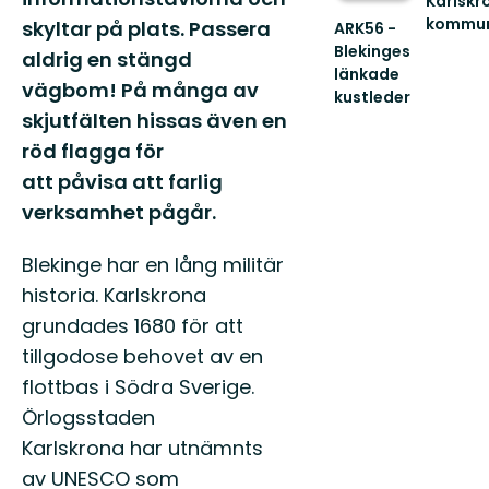
Karlskr
kommu
skyltar på plats.
P
assera
ARK56 -
Välkom
Blekinges
aldrig en stängd
att
länkade
uppleva
vägbom! På många av
kustleder
Karlskro
Länkade
skjutfälten hissas även en
fantasti
kustleder
s...
röd flagga för
i
att påvisa att farlig
ett
Unesco
verksamhet pågår.
biosfärområde
Blekinge har en lång militär
historia. Karlskrona
grundades 1680 för att
tillgodose behovet av en
flottbas i Södra Sverige.
Örlogsstaden
Karlskrona har utnämnts
av UNESCO som