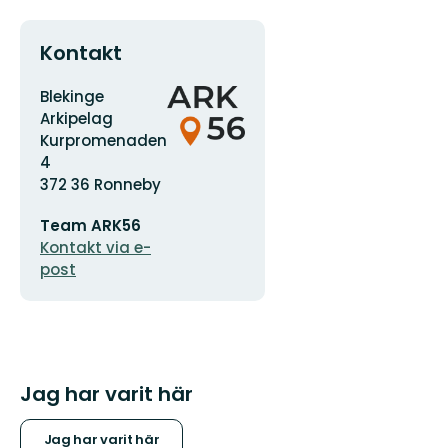
Kontakt
Adress
Organisationens
Blekinge
logotyp
Arkipelag
Kurpromenaden
4
372 36 Ronneby
E-
Team ARK56
postadress
Kontakt via e-
post
Jag har varit här
Jag har varit här