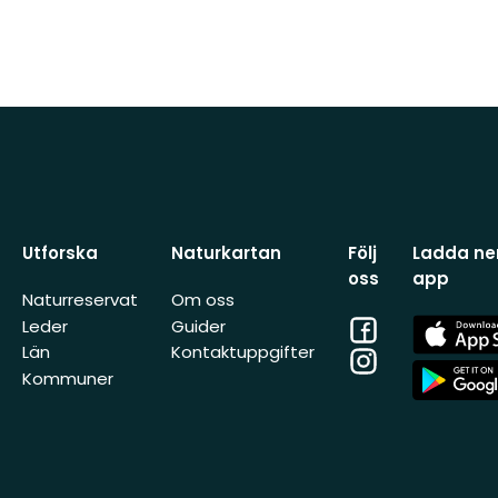
Utforska
Naturkartan
Följ
Ladda ner
oss
app
Naturreservat
Om oss
Facebook
App
Leder
Guider
Store
Län
Kontaktuppgifter
Instagram
App
Kommuner
Store