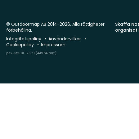
© Outdoormap AB 2014-2026. Alla rättigheter
Skaffa Natu
förbehållna.
organisat
Integritetspolicy
Användarvillkor
Cookiepolicy
Impressum
phx-sto-01 · 26.7.1 (449747a8c)