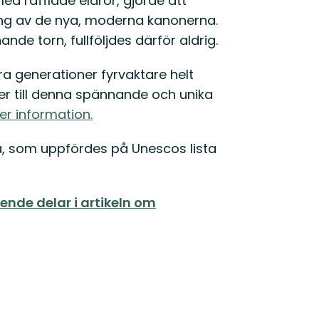
med räfflade eldrör, gjorde att
ing av de nya, moderna kanonerna.
de torn, fullföljdes därför aldrig.
a generationer fyrvaktare helt
r till denna spännande och unika
er information.
a, som uppfördes på Unescos lista
ende delar i artikeln om