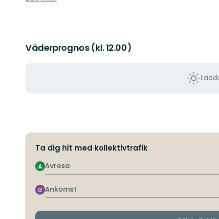
Väderprognos (kl. 12.00)
Ladda
Ta dig hit med kollektivtrafik
Avresa
A
Ankomst
B