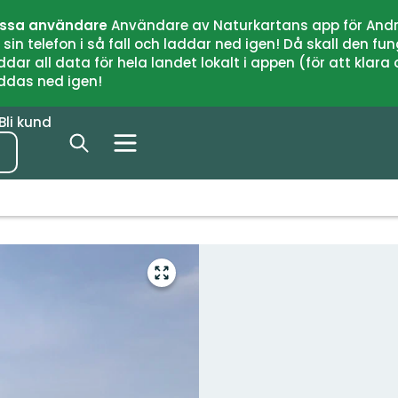
issa användare
Användare av Naturkartans app för Andr
n telefon i så fall och laddar ned igen! Då skall den fun
 all data för hela landet lokalt i appen (för att klara of
addas ned igen!
Bli kund
Gå
till
helskärmsläge