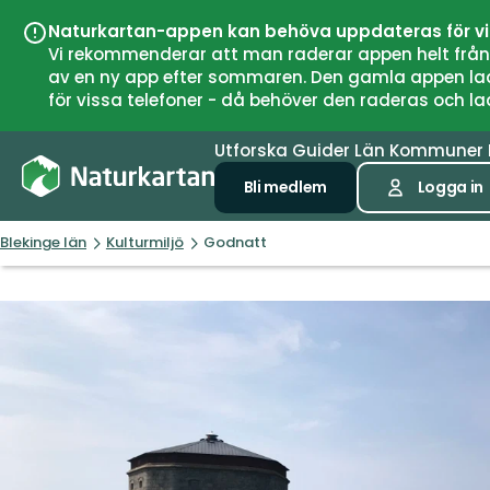
Naturkartan-appen kan behöva uppdateras för v
Vi rekommenderar att man raderar appen helt från si
av en ny app efter sommaren. Den gamla appen laddar
för vissa telefoner - då behöver den raderas och l
Utforska
Guider
Län
Kommuner
Bli medlem
Logga in
Blekinge län
Kulturmiljö
Godnatt