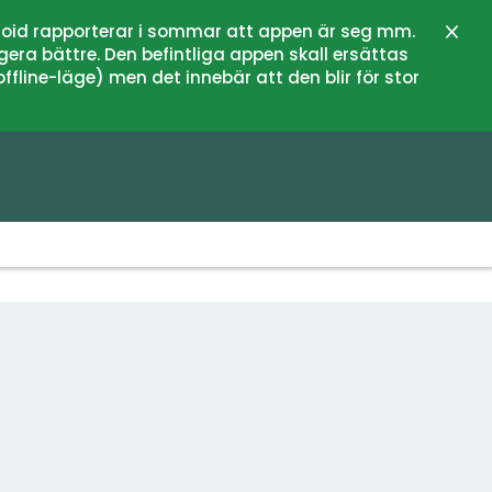
oid rapporterar i sommar att appen är seg mm.
Stän
gera bättre. Den befintliga appen skall ersättas
fline-läge) men det innebär att den blir för stor