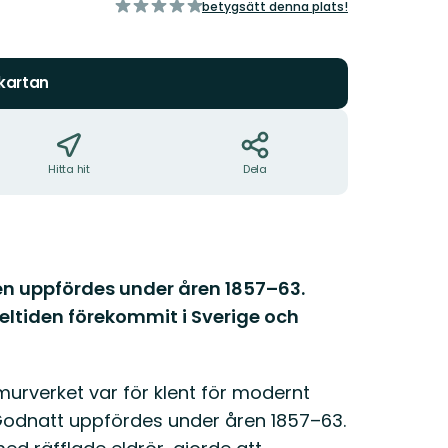
av
betygsätt denna plats!
5
stjärnor
 kartan
Hitta hit
Dela
n uppfördes under åren 1857–63.
ltiden förekommit i Sverige och
rverket var för klent för modernt
 Godnatt uppfördes under åren 1857–63.