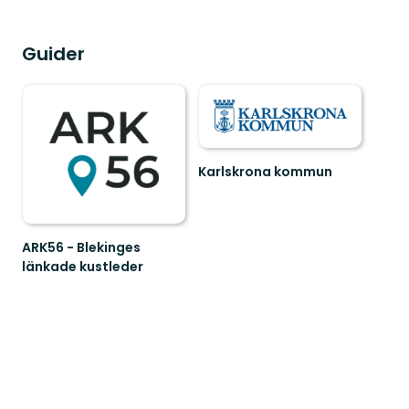
Guider
Karlskrona kommun
Välkommen
att
uppleva
Karlskronas
ARK56 - Blekinges
fantastiska
länkade kustleder
s...
Länkade
kustleder
i
ett
Unesco
biosfärområde