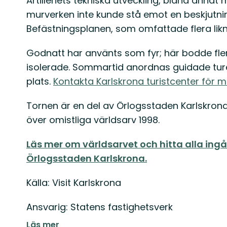
Artilleriets tekniska utveckling, bland annat 
murverken inte kunde stå emot en beskjutn
Befästningsplanen, som omfattade flera liknan
Godnatt har använts som fyr; här bodde fler
isolerade. Sommartid anordnas guidade ture
plats.
Kontakta Karlskrona turistcenter för m
Tornen är en del av Örlogsstaden Karlskron
över omistliga världsarv 1998.
Läs mer om världsarvet och hitta alla ingå
Örlogsstaden Karlskrona.
Källa: Visit Karlskrona
Ansvarig: Statens fastighetsverk
Läs mer