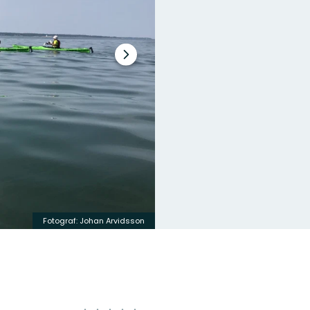
Nästa
bildspel
Fotograf: Johan Arvidsson