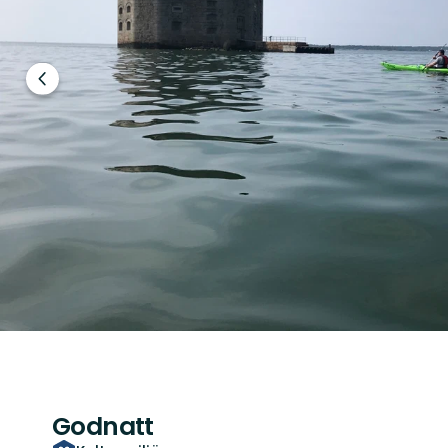
Föregående
bild
Godnatt