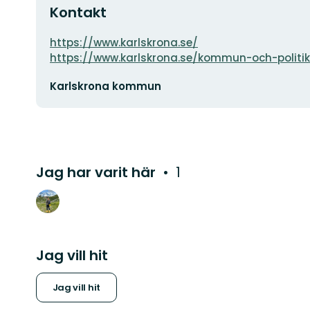
Kontakt
Adress
https://www.karlskrona.se/
https://www.karlskrona.se/kommun-och-politi
E-
Karlskrona kommun
postadress
Jag har varit här
1
Jag vill hit
Jag vill hit