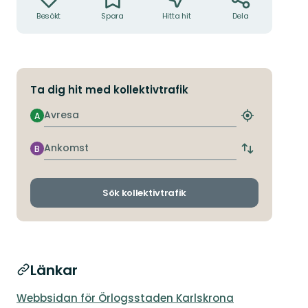
Besökt
Spara
Hitta hit
Dela
Ta dig hit med kollektivtrafik
Avresa
A
Hitta
närmaste
hållplats
Ankomst
B
Byt
avgångs-
och
ankomsthållp
Sök kollektivtrafik
Länkar
Webbsidan för Örlogsstaden Karlskrona