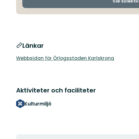
Sök kollektiv
Länkar
Webbsidan för Örlogsstaden Karlskrona
Aktiviteter och faciliteter
Kulturmiljö