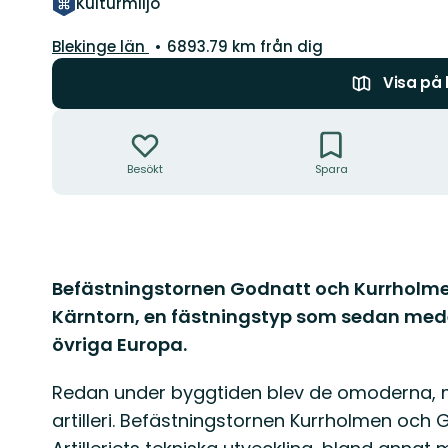
Kulturmiljö
Län:
Blekinge län
6893.79 km från dig
Visa på
Åtgärder
Besökt
Spara
Beskrivning
Befästningstornen Godnatt och Kurrholme
Kärntorn, en fästningstyp som sedan mede
övriga Europa.
Redan under byggtiden blev de omoderna, mu
artilleri. Befästningstornen Kurrholmen och