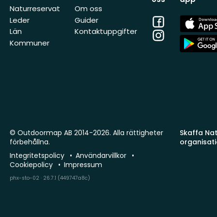
Naturreservat
Om oss
Facebook
App
Leder
Guider
Store
Län
Kontaktuppgifter
Instagram
App
Kommuner
Store
© Outdoormap AB 2014-2026. Alla rättigheter
Skaffa Natu
förbehållna.
organisat
Integritetspolicy
Användarvillkor
Cookiepolicy
Impressum
phx-sto-02 · 26.7.1 (449747a8c)