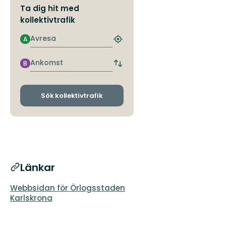
Ta dig hit med
kollektivtrafik
Avresa
A
Hitta
närmaste
hållplats
Ankomst
B
Byt
avgångs-
och
ankomsthållplatser
Sök kollektivtrafik
Länkar
Webbsidan för Örlogsstaden
Karlskrona