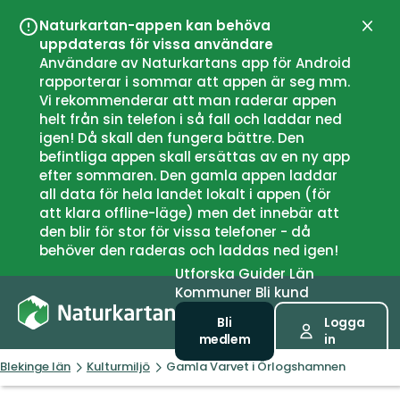
Naturkartan-appen kan behöva
Stän
uppdateras för vissa användare
Användare av Naturkartans app för Android
rapporterar i sommar att appen är seg mm.
Vi rekommenderar att man raderar appen
helt från sin telefon i så fall och laddar ned
igen! Då skall den fungera bättre. Den
befintliga appen skall ersättas av en ny app
efter sommaren. Den gamla appen laddar
all data för hela landet lokalt i appen (för
att klara offline-läge) men det innebär att
den blir för stor för vissa telefoner - då
behöver den raderas och laddas ned igen!
Utforska
Guider
Län
Kommuner
Bli kund
Bli
Logga
medlem
in
Blekinge län
Kulturmiljö
Gamla Varvet i Örlogshamnen