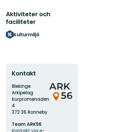
Aktiviteter och
faciliteter
Kulturmiljö
Kontakt
Adress
Organisationens
Blekinge
logotyp
Arkipelag
Kurpromenaden
4
372 36 Ronneby
E-
Team ARK56
postadress
Kontakt via e-