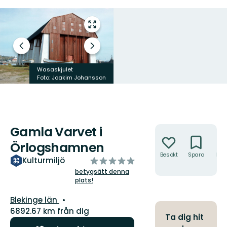
Gå
till
helskärmsläge
Föregående
Nästa
bild
bildspel
Wasaskjulet
Wasakjulet
Foto: Joakim Johansson
Foto: Alexander Hall
Gamla Varvet i
Åtgärder
Örlogshamnen
Besökt
Spara
Hitt
av
Kulturmiljö
hit
5
betygsätt denna
plats!
stjärnor
Län:
Blekinge län
6892.67 km från dig
Ta dig hit