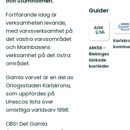
och Stumholmen.
Guider
Fortfarande idag är
verksamheten levande,
med varvsverksamhet på
det västra varvsområdet
Karlskr
och Marinbasens
kommu
ARK56 -
Välkom
Blekinges
verksamhet på det östra
att
länkade
området.
uppleva
kustleder
Karlskro
Länkade
fantasti
Gamla varvet är en del av
kustleder
s...
i
Örlogsstaden Karlskrona,
ett
som uppfördes på
Unesco
biosfärområde
Unescos lista över
omistliga världsarv 1998.
OBS! Det Gamla