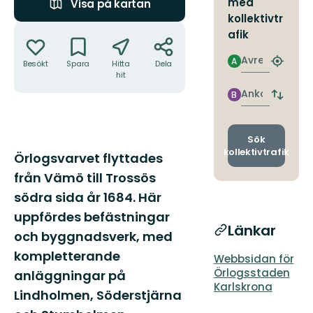
med
Visa på kartan
kollektivtr
Åtgärder
afik
Avresa
A
Besökt
Spara
Hitta
Dela
Hitta
hit
närmas
hållpla
Ankomst
B
Byt
avgång
och
ankomst
Sök
kollektivtrafik
Beskrivning
Örlogsvarvet flyttades
från Vämö till Trossös
södra sida år 1684. Här
uppfördes befästningar
Länkar
och byggnadsverk, med
kompletterande
Webbsidan för
Örlogsstaden
anläggningar på
Karlskrona
Lindholmen, Söderstjärna