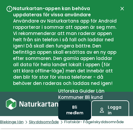
Naturkartan-appen kan behöva
Stän
uppdateras för vissa användare
Användare av Naturkartans app för Android
rapporterar i sommar att appen är seg mm.
Vi rekommenderar att man raderar appen
helt från sin telefon i så fall och laddar ned
igen! Då skall den fungera bättre. Den
befintliga appen skall ersättas av en ny app
efter sommaren. Den gamla appen laddar
all data för hela landet lokalt i appen (för
att klara offline-läge) men det innebär att
den blir för stor för vissa telefoner - då
behöver den raderas och laddas ned igen!
Utforska
Guider
Län
Kommuner
Bli kund
Bli
Logga
medlem
in
Blekinge län
Skyddsområde
Flatskär- Fågelskyddsområde