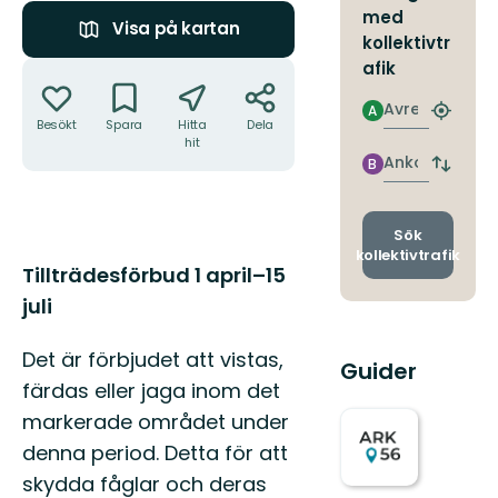
med
Visa på kartan
kollektivtr
Åtgärder
afik
Avresa
A
Hitta
Besökt
Spara
Hitta
Dela
närmas
hit
hållpla
Ankomst
B
Byt
avgång
och
ankomst
Sök
kollektivtrafik
Beskrivning
Tillträdesförbud 1 april–15
juli
Det är förbjudet att vistas,
Guider
färdas eller jaga inom det
markerade området under
denna period. Detta för att
skydda fåglar och deras