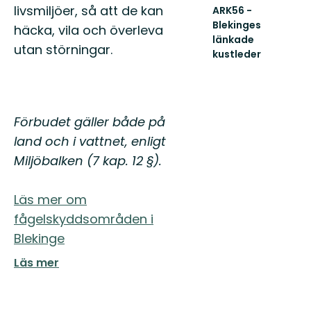
livsmiljöer, så att de kan
ARK56 -
Blekinges
häcka, vila och överleva
länkade
utan störningar.
kustleder
Länkade
kustleder
i
ett
Unesco
Förbudet gäller både på
biosfärområde
land och i vattnet, enligt
Miljöbalken (7 kap. 12 §).
Läs mer om
fågelskyddsområden i
Blekinge
Läs mer