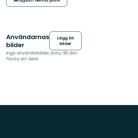
stjärnor
Betygsätt denna plats
Användarnas
Lägg till
bilder
bilder
Inga användarbilder ännu. Bli den
första att dela!