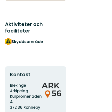
Aktiviteter och
faciliteter
Skyddsområde
Kontakt
Adress
Organisationens
Blekinge
logotyp
Arkipelag
Kurpromenaden
4
372 36 Ronneby