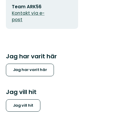
E-
Team ARK56
postadress
Kontakt via e-
post
Jag har varit här
Jag har varit här
Jag vill hit
Jag vill hit