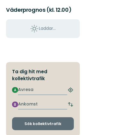
Väderprognos (kl. 12.00)
Laddar...
Ta dig hit med
kollektivtrafik
Avresa
A
Hitta
närmaste
hållplats
Ankomst
B
Byt
avgångs-
och
ankomsthållplatser
Sök kollektivtrafik