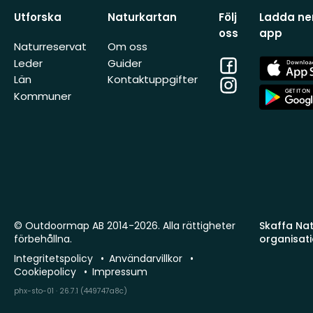
Utforska
Naturkartan
Följ
Ladda ner
oss
app
Naturreservat
Om oss
Facebook
App
Leder
Guider
Store
Län
Kontaktuppgifter
Instagram
App
Kommuner
Store
© Outdoormap AB 2014-2026. Alla rättigheter
Skaffa Natu
förbehållna.
organisat
Integritetspolicy
Användarvillkor
Cookiepolicy
Impressum
phx-sto-01 · 26.7.1 (449747a8c)