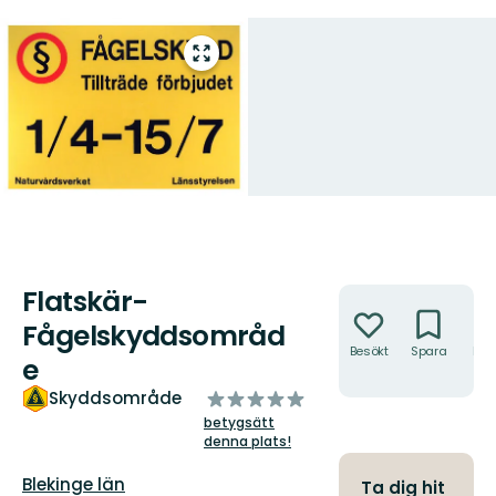
Gå
till
helskärmsläge
Flatskär-
Åtgärder
Fågelskyddsområd
Besökt
Spara
Hitt
e
hit
av
Skyddsområde
5
betygsätt
stjärnor
denna plats!
Län:
Blekinge län
Ta dig hit