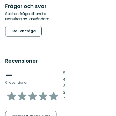
Frågor och svar
Ställ en fråga till andra
Naturkartan-användare.
Ställ en fråga
Recensioner
—
:
5
:
4
0 recensioner
:
3
av
:
2
:
1
5