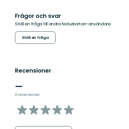
Frågor och svar
Ställ en fråga till andra Naturkartan-användare.
Ställ en fråga
Recensioner
—
0 recensioner
av
5