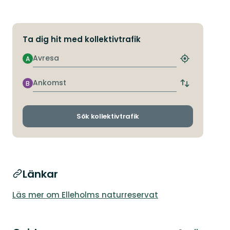
Ta dig hit med kollektivtrafik
Avresa
A
Hitta
närmaste
hållplats
Ankomst
B
Byt
avgångs-
och
ankomsthållp
Sök kollektivtrafik
Länkar
Läs mer om Elleholms naturreservat