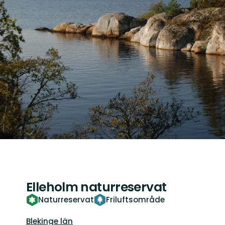
Elleholm naturreservat
Naturreservat
Friluftsområde
Län:
Blekinge län