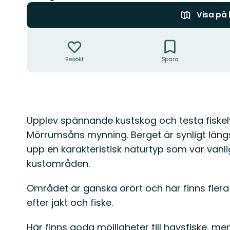
Visa på
Åtgärder
Besökt
Spara
Beskrivning
Upplev spännande kustskog och testa fiske
Mörrumsåns mynning. Berget är synligt längs 
upp en karakteristisk naturtyp som var vanli
kustområden.
Området är ganska orört och här finns flera
efter jakt och fiske.
Här finns goda möjligheter till havsfiske, m