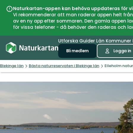
Naturkartan-appen kan behöva uppdateras för v
Vi rekommenderar att man raderar appen helt från si
av en ny app efter sommaren. Den gamla appen laddar
för vissa telefoner - då behöver den raderas och l
Utforska
Guider
Län
Kommuner
Bli medlem
Logga in
Blekinge län
Bästa naturreservaten i Blekinge län
Elleholm natur