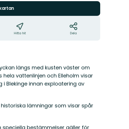
 kartan
Hitta hit
Dela
lyckan längs med kusten väster om
hela vattenlinjen och Elleholm visar
g i Blekinge innan exploatering av
 historiska lämningar som visar spår
en speciella bestämmelser gäller för