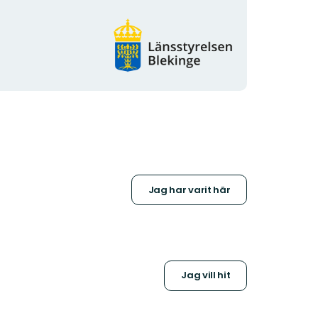
Organisationens
logotyp
Jag har varit här
Jag vill hit