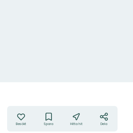
Åtgärder
Besökt
Spara
Hitta hit
Dela