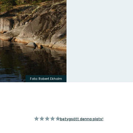
Foto: Robert Ekholm
av
betygsätt denna plats!
5
stjärnor