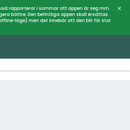
oid rapporterar i sommar att appen är seg mm.
Stän
gera bättre. Den befintliga appen skall ersättas
fline-läge) men det innebär att den blir för stor