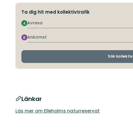
Ta dig hit med kollektivtrafik
Avresa
A
Ankomst
B
Sök kollektiv
Länkar
Läs mer om Elleholms naturreservat