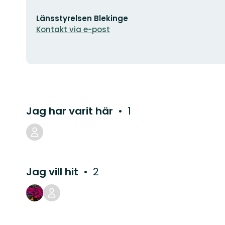
E-
Länsstyrelsen Blekinge
postadress
Kontakt via e-post
Jag har varit här
1
Jag vill hit
2