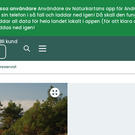
issa användare
Användare av Naturkartans app för Andr
n telefon i så fall och laddar ned igen! Då skall den fun
 all data för hela landet lokalt i appen (för att klara of
addas ned igen!
Bli kund
reservat
Gå
till
helskärmsläge