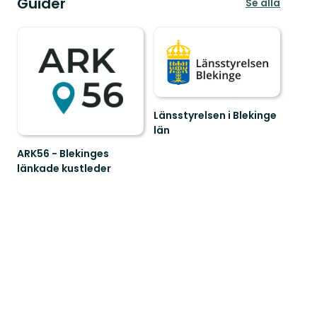
Guider
Se alla
Länsstyrelsen i Blekinge
län
Välkommen
ARK56 - Blekinges
till
länkade kustleder
Blekinges
Länkade
fantastiska
kustleder
natur!
i
ett
Unesco
biosfärområde