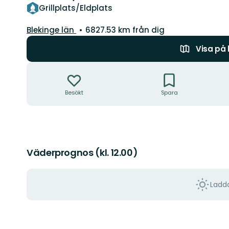
Grillplats/Eldplats
Län:
Blekinge län
6827.53 km från dig
Visa på
Åtgärder
Besökt
Spara
Väderprognos (kl. 12.00)
Ladda