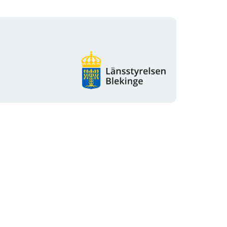
Organisationens
logotyp