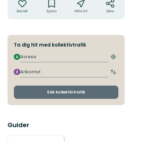
Besökt
Spara
Hitta hit
Dela
Ta dig hit med kollektivtrafik
Avresa
A
Hitta
närmaste
hållplats
Ankomst
B
Byt
avgångs-
och
ankomsthållp
Sök kollektivtrafik
Guider