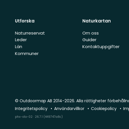
Utforska
Naturkartan
Naturreservat
Om oss
Leder
Guider
Län
Kontaktuppgifter
Kommuner
© Outdoormap AB 2014-2026. Alla rättigheter förbehålln
Integritetspolicy
Användarvillkor
Cookiepolicy
Im
phx-sto-02 · 26.7.1 (449747a8c)