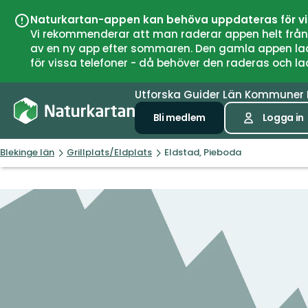
Naturkartan-appen kan behöva uppdateras för v
Vi rekommenderar att man raderar appen helt från si
av en ny app efter sommaren. Den gamla appen laddar
för vissa telefoner - då behöver den raderas och l
Utforska
Guider
Län
Kommuner
Bli medlem
Logga in
Blekinge län
Grillplats/Eldplats
Eldstad, Pieboda