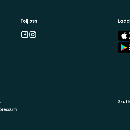
Följ oss
Ladd
Facebook
Instagram
App
Stor
App
Stor
a.
Skaff
pressum