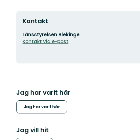
Kontakt
E-
Länsstyrelsen Blekinge
postadress
Kontakt via e-post
Jag har varit här
Jag har varit här
Jag vill hit