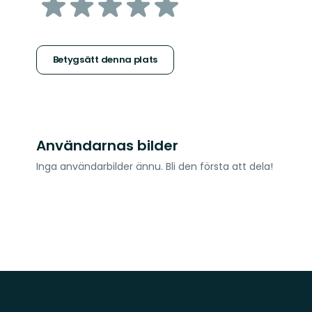
av
5
stjärnor
Betygsätt denna plats
Användarnas bilder
Inga användarbilder ännu. Bli den första att dela!