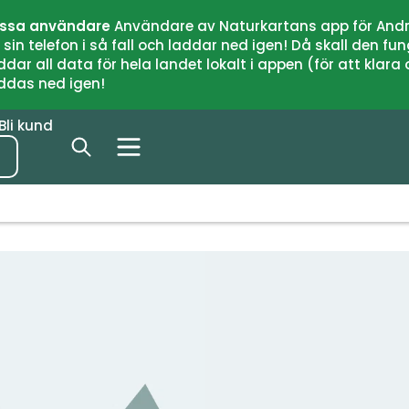
issa användare
Användare av Naturkartans app för Andr
n telefon i så fall och laddar ned igen! Då skall den fun
 all data för hela landet lokalt i appen (för att klara of
addas ned igen!
Bli kund