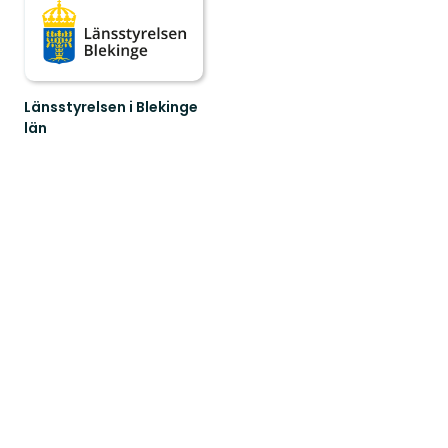
Länsstyrelsen i Blekinge
län
Välkommen
till
Blekinges
fantastiska
natur!