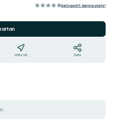
av
betygsätt denna plats!
5
stjärnor
 kartan
Hitta hit
Dela
r...