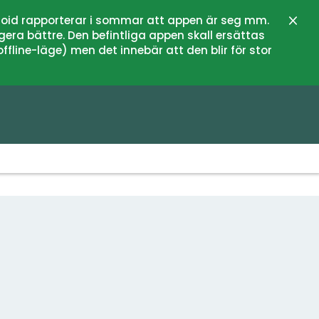
oid rapporterar i sommar att appen är seg mm.
Stän
gera bättre. Den befintliga appen skall ersättas
fline-läge) men det innebär att den blir för stor