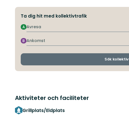
Ta dig hit med kollektivtrafik
Avresa
A
Ankomst
B
Sök kollektiv
Aktiviteter och faciliteter
Grillplats/Eldplats