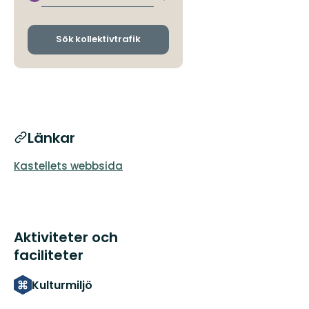
avgångs-
och
ankomsthållplatser
Sök kollektivtrafik
Länkar
Kastellets webbsida
Aktiviteter och
faciliteter
Kulturmiljö