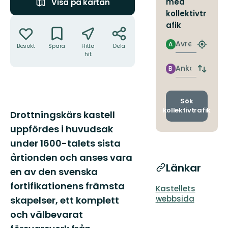
med
Visa på kartan
kollektivtr
Åtgärder
afik
Avresa
A
Besökt
Spara
Hitta
Dela
Hitta
hit
närmas
hållpla
Ankomst
B
Byt
avgång
och
ankomst
Sök
kollektivtrafik
Beskrivning
Drottningskärs kastell
uppfördes i huvudsak
under 1600-talets sista
årtionden och anses vara
Länkar
en av den svenska
fortifikationens främsta
Kastellets
webbsida
skapelser, ett komplett
och välbevarat