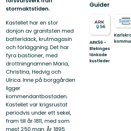
försvarsverk från
Guider
stormaktstiden.
Kastellet har en stor
donjon av granitsten med
Karlskr
batteridäck, krutmagasin
kommu
ARK56 -
Välkom
och förläggning. Det har
Blekinges
att
länkade
fyra bastioner, med
uppleva
kustleder
drottningnamnen Maria,
Karlskro
Länkade
fantasti
Christina, Hedvig och
kustleder
s...
i
Ulrica. Inne på borggården
ett
ligger
Unesco
biosfärområde
kommendantbostaden.
Kastellet var krigsrustat
periodvis under ett sekel,
fram till år 1811, med som
mest 250 man. År 1895