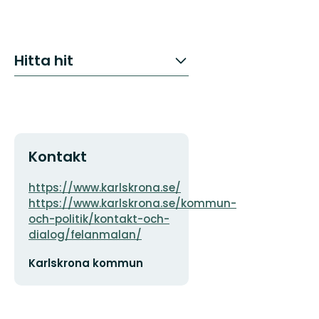
Hitta hit
Kontakt
Adress
https://www.karlskrona.se/
https://www.karlskrona.se/kommun-
och-politik/kontakt-och-
dialog/felanmalan/
E-
Karlskrona kommun
postadress