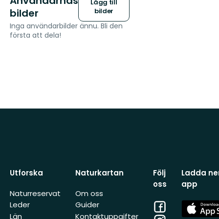
Användarnas
Lägg till
bilder
bilder
Inga användarbilder ännu. Bli den
första att dela!
Utforska
Naturkartan
Följ
Ladda ner
oss
app
Naturreservat
Om oss
Facebook
App
Leder
Guider
Store
Län
Kontaktuppgifter
Instagram