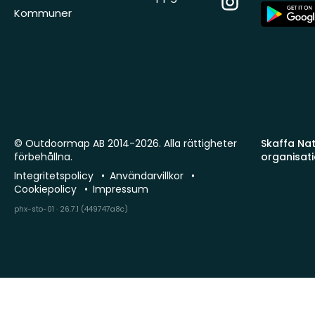
App
Kommuner
Store
© Outdoormap AB 2014-2026. Alla rättigheter
Skaffa Natu
förbehållna.
organisat
Integritetspolicy
Användarvillkor
Cookiepolicy
Impressum
phx-sto-01 · 26.7.1 (449747a8c)