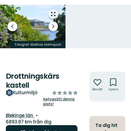
Gå
till
helskärmsläge
Föregående
Nästa
bild
bildspel
Fotograf: Mattias Holmquist
Fotograf: Mattias Holmquist
Drottningskärs
Åtgärder
kastell
Besökt
Spara
Hitt
av
Kulturmiljö
hit
5
betygsätt denna
plats!
stjärnor
Län:
Blekinge län
6893.97 km från dig
Ta dig hit