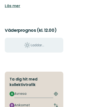
Läs mer
Väderprognos (kl. 12.00)
Laddar...
Ta dig hit med
kollektivtrafik
Avresa
A
Hitta
närmaste
hållplats
Ankomst
B
Byt