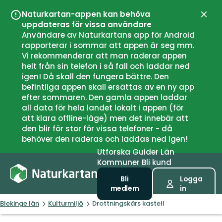
Naturkartan-appen kan behöva
Stän
uppdateras för vissa användare
Användare av Naturkartans app för Android
rapporterar i sommar att appen är seg mm.
Vi rekommenderar att man raderar appen
helt från sin telefon i så fall och laddar ned
igen! Då skall den fungera bättre. Den
befintliga appen skall ersättas av en ny app
efter sommaren. Den gamla appen laddar
all data för hela landet lokalt i appen (för
att klara offline-läge) men det innebär att
den blir för stor för vissa telefoner - då
behöver den raderas och laddas ned igen!
Utforska
Guider
Län
Kommuner
Bli kund
Bli
Logga
medlem
in
Blekinge län
Kulturmiljö
Drottningskärs kastell