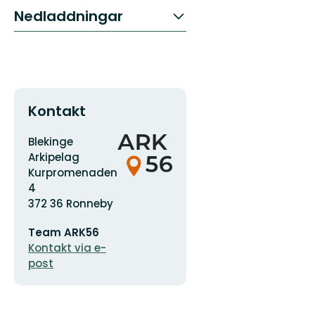
Nedladdningar
Kontakt
Adress
Organisationens
Blekinge
logotyp
Arkipelag
Kurpromenaden
4
372 36 Ronneby
E-
Team ARK56
postadress
Kontakt via e-
post