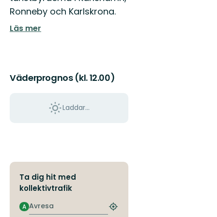
Ronneby och Karlskrona.
Läs mer
Väderprognos (kl. 12.00)
Laddar...
Ta dig hit med
kollektivtrafik
Avresa
A
Hitta