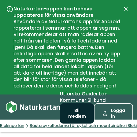
Naturkartan-appen kan behöva
Stän
uppdateras för vissa användare
Användare av Naturkartans app för Android
rapporterar i sommar att appen är seg mm.
Vi rekommenderar att man raderar appen
helt från sin telefon i så fall och laddar ned
igen! Då skall den fungera bättre. Den
befintliga appen skall ersättas av en ny app
efter sommaren. Den gamla appen laddar
all data för hela landet lokalt i appen (för
att klara offline-läge) men det innebär att
den blir för stor för vissa telefoner - då
behöver den raderas och laddas ned igen!
Utforska
Guider
Län
Kommuner
Bli kund
Bli
Logga
medlem
in
Blekinge län
Bästa cykellederna för cykel och mountainbike i Blek