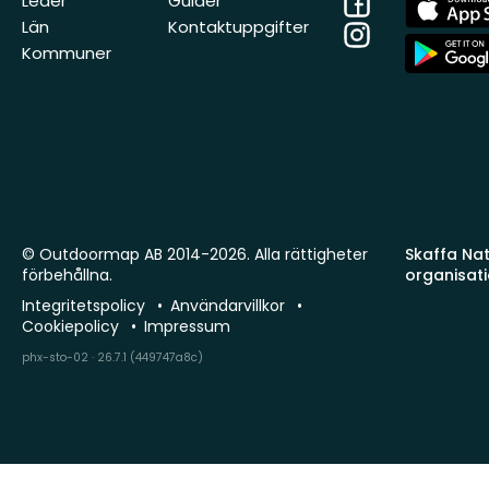
Leder
Guider
Store
Län
Kontaktuppgifter
Instagram
App
Kommuner
Store
© Outdoormap AB 2014-2026. Alla rättigheter
Skaffa Natu
förbehållna.
organisat
Integritetspolicy
Användarvillkor
Cookiepolicy
Impressum
phx-sto-02 · 26.7.1 (449747a8c)