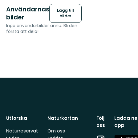
Användarnas
Lägg till
bilder
bilder
Inga användarbilder ännu. Bli den
första att dela!
Utforska
Naturkartan
Följ
Ladda ner
oss
app
Naturreservat
Om oss
Facebook
App