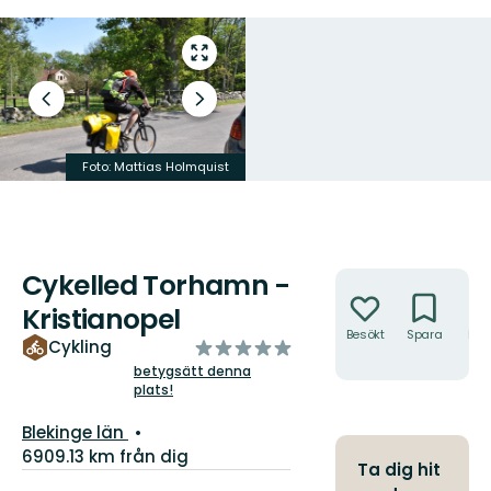
Gå
till
helskärmsläge
Föregående
Nästa
bild
bildspel
Foto: Mattias Holmquist
Foto: Mattias Holmquist
Cykelled Torhamn -
Åtgärder
Kristianopel
Besökt
Spara
Hitt
av
Cykling
hit
5
betygsätt denna
plats!
stjärnor
Län:
Blekinge län
6909.13 km från dig
Ta dig hit
Information