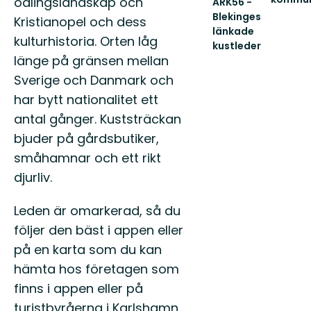
odlingslandskap och
ARK56 -
Välkom
Blekinges
Kristianopel och dess
att
länkade
uppleva
kulturhistoria. Orten låg
kustleder
Karlskro
Länkade
länge på gränsen mellan
fantasti
kustleder
s...
Sverige och Danmark och
i
ett
har bytt nationalitet ett
Unesco
antal gånger. Kuststräckan
biosfärområde
bjuder på gårdsbutiker,
småhamnar och ett rikt
djurliv.
Leden är omarkerad, så du
följer den bäst i appen eller
på en karta som du kan
hämta hos företagen som
finns i appen eller på
turistbyråerna i Karlshamn,