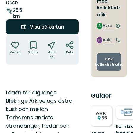
med
om
LÄNGD
kollektivtr
leden
25.5
afik
km
Avresa
A
Visa på kartan
Hitta
närmas
Åtgärder
hållpla
Ankomst
B
Byt
avgång
Besökt
Spara
Hitta
Dela
och
hit
ankomst
Sök
kollektivtrafik
Beskrivning
Leden tar dig längs
Guider
Blekinge Arkipelags östra
kust och mellan
Torhamnslandets
strandängar, hedar och
Karlskr
kommu