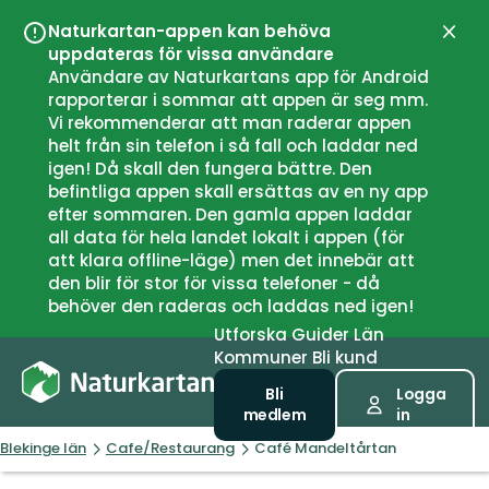
Naturkartan-appen kan behöva
Stän
uppdateras för vissa användare
Användare av Naturkartans app för Android
rapporterar i sommar att appen är seg mm.
Vi rekommenderar att man raderar appen
helt från sin telefon i så fall och laddar ned
igen! Då skall den fungera bättre. Den
befintliga appen skall ersättas av en ny app
efter sommaren. Den gamla appen laddar
all data för hela landet lokalt i appen (för
att klara offline-läge) men det innebär att
den blir för stor för vissa telefoner - då
behöver den raderas och laddas ned igen!
Utforska
Guider
Län
Kommuner
Bli kund
Bli
Logga
medlem
in
Blekinge län
Cafe/Restaurang
Café Mandeltårtan