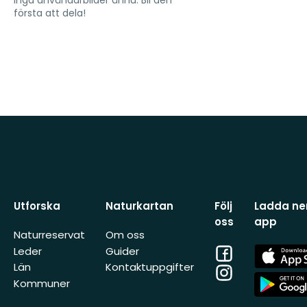
Inga användarbilder ännu. Bli den
första att dela!
Utforska
Naturkartan
Följ
Ladda ner
oss
app
Naturreservat
Om oss
Facebook
App
Leder
Guider
Store
Län
Kontaktuppgifter
Instagram
App
Kommuner
Store