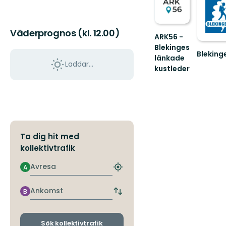
Väderprognos (kl. 12.00)
ARK56 -
Blekinges
Bleking
länkade
Välkom
Laddar...
kustleder
till
Länkade
Blekinge
kustleder
i
ett
Unesco
biosfärområde
Ta dig hit med
kollektivtrafik
Avresa
A
Hitta
närmaste
hållplats
Ankomst
B
Byt
avgångs-
och
ankomsthållplatser
Sök kollektivtrafik