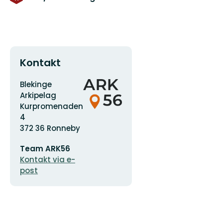
Kontakt
Adress
Organisationens
Blekinge
logotyp
Arkipelag
Kurpromenaden
4
372 36 Ronneby
E-
Team ARK56
postadress
Kontakt via e-
post