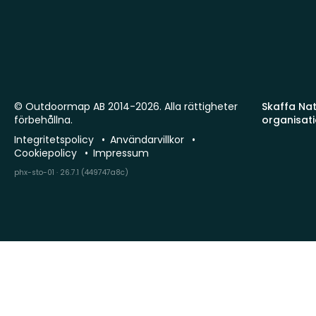
© Outdoormap AB 2014-2026. Alla rättigheter
Skaffa Natu
förbehållna.
organisat
Integritetspolicy
Användarvillkor
Cookiepolicy
Impressum
phx-sto-01 · 26.7.1 (449747a8c)