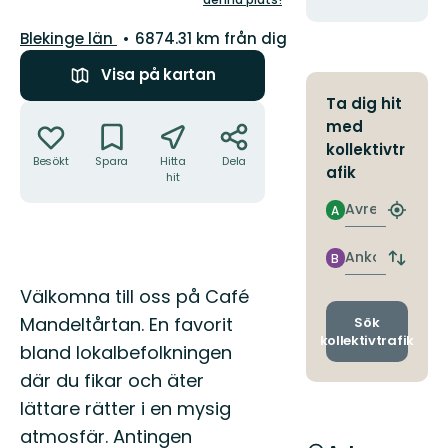
stjärnor
Län:
Blekinge län
6874.31 km från dig
Visa på kartan
Ta dig hit
Åtgärder
med
kollektivtr
Besökt
Spara
Hitta
Dela
afik
hit
Avresa
A
Hitta
närmas
hållpla
Ankomst
B
Byt
avgång
Beskrivning
Välkomna till oss på Café
och
ankomst
Mandeltårtan. En favorit
Sök
kollektivtrafik
bland lokalbefolkningen
där du fikar och äter
lättare rätter i en mysig
atmosfär. Antingen