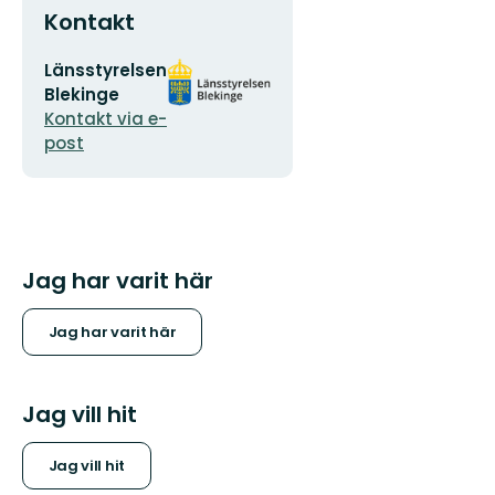
Kontakt
E-
Organisationens
Länsstyrelsen
postadress
logotyp
Blekinge
Kontakt via e-
post
Jag har varit här
Jag har varit här
Jag vill hit
Jag vill hit