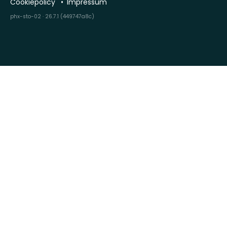
Cookiepolicy
Impressum
phx-sto-02 · 26.7.1 (449747a8c)