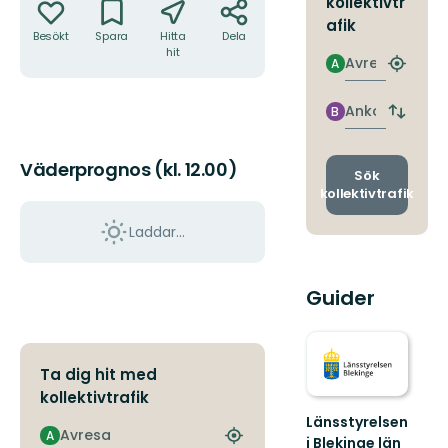
kollektivtr
afik
Besökt
Spara
Hitta
Dela
hit
Avresa
A
Hitta
närmas
hållpla
Ankomst
B
Byt
avgång
och
Väderprognos (kl. 12.00)
ankomst
Sök
kollektivtrafik
Laddar...
Guider
Ta dig hit med
kollektivtrafik
Länsstyrelsen
Avresa
A
i Blekinge län
Hitta