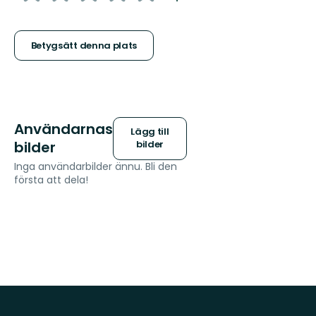
5
stjärnor
Betygsätt denna plats
Användarnas
Lägg till
bilder
bilder
Inga användarbilder ännu. Bli den
första att dela!