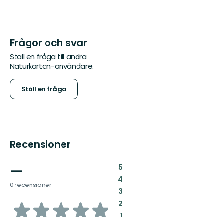
Frågor och svar
Ställ en fråga till andra
Naturkartan-användare.
Ställ en fråga
Recensioner
—
:
5
:
4
0 recensioner
:
3
av
:
2
:
1