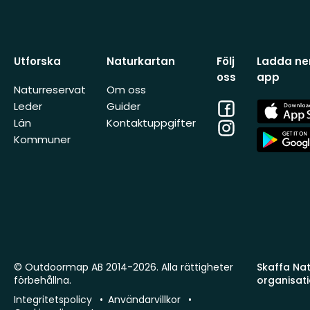
Utforska
Naturkartan
Följ
Ladda ner
oss
app
Naturreservat
Om oss
Facebook
App
Leder
Guider
Store
Län
Kontaktuppgifter
Instagram
App
Kommuner
Store
© Outdoormap AB 2014-2026. Alla rättigheter
Skaffa Natu
förbehållna.
organisat
Integritetspolicy
Användarvillkor