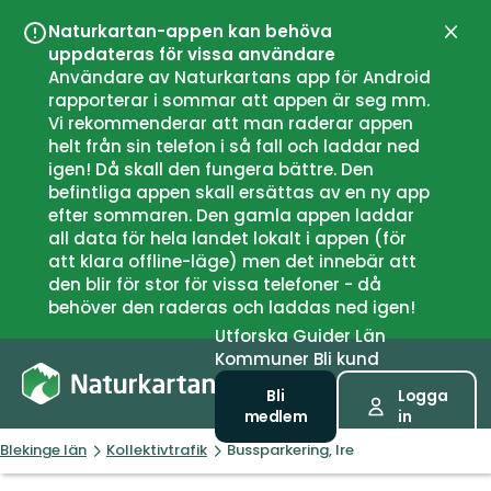
Naturkartan-appen kan behöva
Stän
uppdateras för vissa användare
Användare av Naturkartans app för Android
rapporterar i sommar att appen är seg mm.
Vi rekommenderar att man raderar appen
helt från sin telefon i så fall och laddar ned
igen! Då skall den fungera bättre. Den
befintliga appen skall ersättas av en ny app
efter sommaren. Den gamla appen laddar
all data för hela landet lokalt i appen (för
att klara offline-läge) men det innebär att
den blir för stor för vissa telefoner - då
behöver den raderas och laddas ned igen!
Utforska
Guider
Län
Kommuner
Bli kund
Bli
Logga
medlem
in
Blekinge län
Kollektivtrafik
Bussparkering, Ire