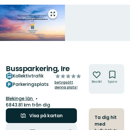
Gå
till
helskärmsläge
Bussparkering, Ire
Åtgärder
av
Kollektivtrafik
5
Besökt
Spara
Hitt
betygsätt
Parkeringsplats
hit
stjärnor
denna plats!
Län:
Blekinge län
6843.81 km från dig
Visa på kartan
Ta dig hit
med
Åtgärder