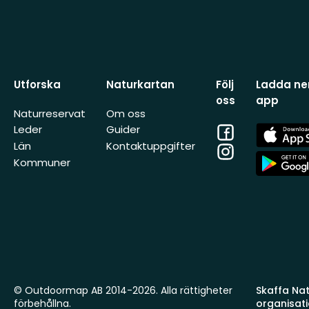
Utforska
Naturkartan
Följ
Ladda ner
oss
app
Naturreservat
Om oss
Facebook
App
Leder
Guider
Store
Län
Kontaktuppgifter
Instagram
App
Kommuner
Store
© Outdoormap AB 2014-2026. Alla rättigheter
Skaffa Natu
förbehållna.
organisat