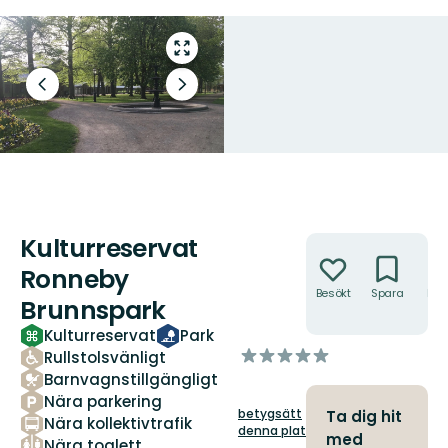
Gå
till
helskärmsläge
Föregående
Nästa
bild
bildspel
Kulturreservat
Åtgärder
Ronneby
Besökt
Spara
Hitt
Brunnspark
hit
Kulturreservat
Park
av
Rullstolsvänligt
5
Barnvagnstillgängligt
stjärnor
Nära parkering
betygsätt
Ta dig hit
Nära kollektivtrafik
denna plats!
med
Nära toalett