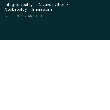
Integritetspolicy
Användarvillkor
Cookiepolicy
Impressum
phx-sto-01 · 26.7.1 (449747a8c)