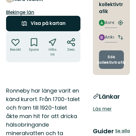
kollektivtr
afik
Län:
Blekinge län
Avresa
Visa på kartan
A
Hitta
närmas
Åtgärder
hållpla
Ankomst
B
Byt
avgång
Besökt
Spara
Hitta
Dela
och
hit
ankomst
Sök
kollektivtrafik
Beskrivning
Ronneby har länge varit en
Länkar
känd kurort. Från 1700-talet
och fram till 1920-talet
Läs mer
åkte man hit för att dricka
hälsobringande
Guider
Se alla
mineralvatten och ta