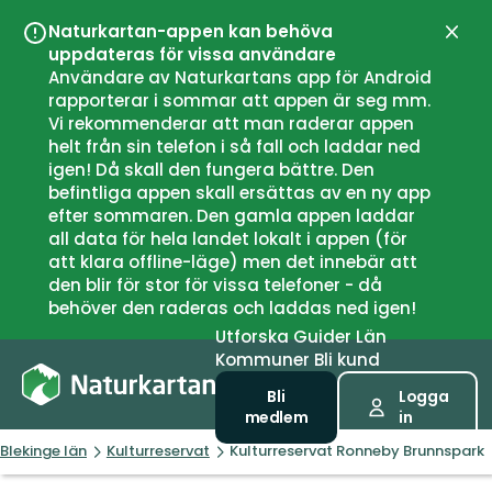
Naturkartan-appen kan behöva
Stän
uppdateras för vissa användare
Användare av Naturkartans app för Android
rapporterar i sommar att appen är seg mm.
Vi rekommenderar att man raderar appen
helt från sin telefon i så fall och laddar ned
igen! Då skall den fungera bättre. Den
befintliga appen skall ersättas av en ny app
efter sommaren. Den gamla appen laddar
all data för hela landet lokalt i appen (för
att klara offline-läge) men det innebär att
den blir för stor för vissa telefoner - då
behöver den raderas och laddas ned igen!
Utforska
Guider
Län
Kommuner
Bli kund
Bli
Logga
medlem
in
Blekinge län
Kulturreservat
Kulturreservat Ronneby Brunnspark