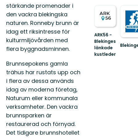
stärkande promenader i
den vackra blekingska
naturen. Ronneby brunn är
idag ett riksintresse för
ARK56 -
kulturmiljövården med
Blekinges
Bleking
länkade
flera byggnadsminnen.
Välkom
kustleder
till
Länkade
Blekinge
Brunnsepokens gamla
kustleder
trähus har rustats upp och
i
ett
i flera av dessa används
Unesco
idag av moderna företag,
biosfärområde
Naturum eller kommunala
verksamheter. Den vackra
brunnsparken är
restaurerad och förnyad.
Det tidigare brunnshotellet