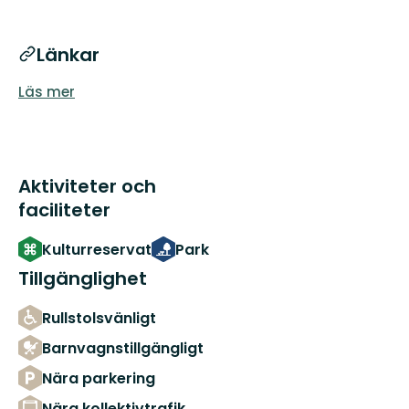
Länkar
Läs mer
Aktiviteter och
faciliteter
Kulturreservat
Park
Tillgänglighet
Rullstolsvänligt
Barnvagnstillgängligt
Nära parkering
Nära kollektivtrafik