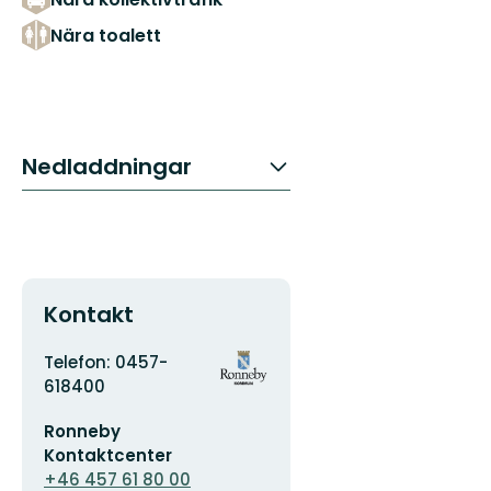
Nära toalett
Nedladdningar
Kontakt
Adress
Organisationens
Telefon: 0457-
logotyp
618400
E-
Ronneby
postadress
Kontaktcenter
+46 457 61 80 00