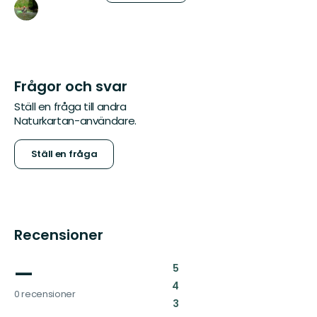
Frågor och svar
Ställ en fråga till andra
Naturkartan-användare.
Ställ en fråga
Recensioner
—
:
5
:
4
0 recensioner
:
3