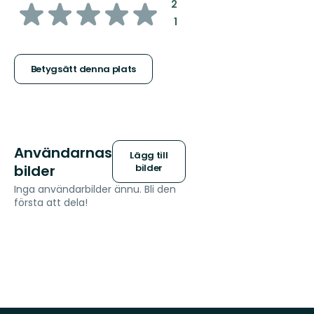
av
:
2
:
1
5
stjärnor
Betygsätt denna plats
Användarnas
Lägg till
bilder
bilder
Inga användarbilder ännu. Bli den
första att dela!