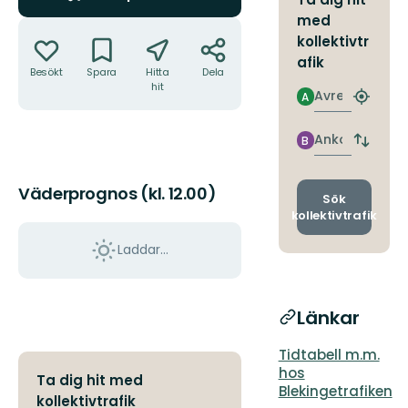
med
Åtgärder
kollektivtr
afik
Besökt
Spara
Hitta
Dela
hit
Avresa
A
Hitta
närmas
hållpla
Ankomst
B
Byt
avgång
och
Väderprognos (kl. 12.00)
ankomst
Sök
kollektivtrafik
Laddar...
Länkar
Tidtabell m.m.
hos
Ta dig hit med
Blekingetrafiken
kollektivtrafik