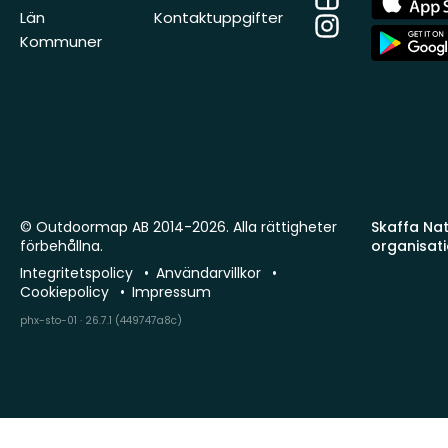
Store
Län
Kontaktuppgifter
Instagram
App
Kommuner
Store
© Outdoormap AB 2014-2026. Alla rättigheter
Skaffa Natu
förbehållna.
organisat
Integritetspolicy
Användarvillkor
Cookiepolicy
Impressum
phx-sto-01 · 26.7.1 (449747a8c)