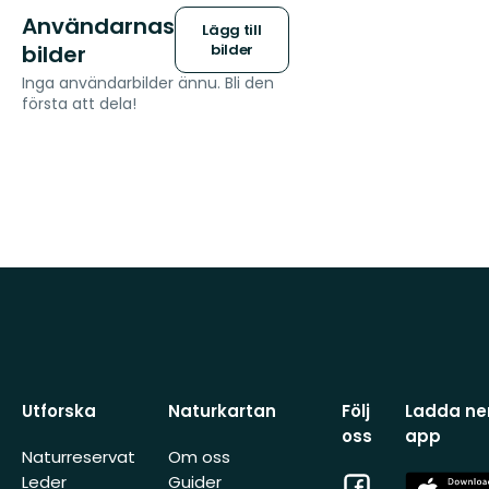
Användarnas
Lägg till
bilder
bilder
Inga användarbilder ännu. Bli den
första att dela!
Utforska
Naturkartan
Följ
Ladda ner
oss
app
Naturreservat
Om oss
Facebook
App
Leder
Guider