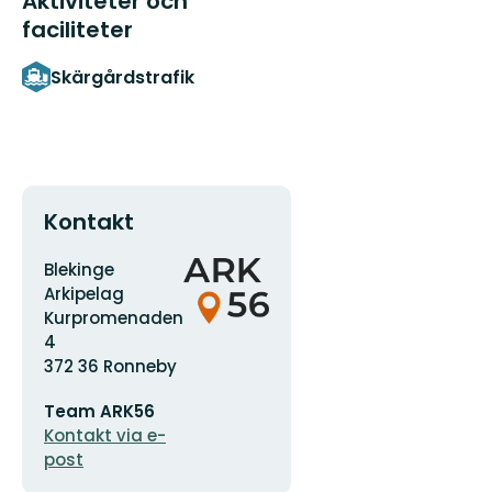
Aktiviteter och
faciliteter
Skärgårdstrafik
Kontakt
Adress
Organisationens
Blekinge
logotyp
Arkipelag
Kurpromenaden
4
372 36 Ronneby
E-
Team ARK56
postadress
Kontakt via e-
post