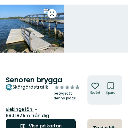
Gå
till
helskärmsläge
Senoren brygga
Åtgärder
av
Skärgårdstrafik
5
Besökt
Spara
Hitt
betygsätt
hit
stjärnor
denna plats!
Län:
Blekinge län
6901.82 km från dig
Visa på kartan
Ta dig hit