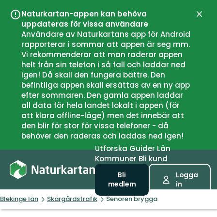
Naturkartan-appen kan behöva
Stän
uppdateras för vissa användare
Användare av Naturkartans app för Android
rapporterar i sommar att appen är seg mm.
Vi rekommenderar att man raderar appen
helt från sin telefon i så fall och laddar ned
igen! Då skall den fungera bättre. Den
befintliga appen skall ersättas av en ny app
efter sommaren. Den gamla appen laddar
all data för hela landet lokalt i appen (för
att klara offline-läge) men det innebär att
den blir för stor för vissa telefoner - då
behöver den raderas och laddas ned igen!
Utforska
Guider
Län
Kommuner
Bli kund
Bli
Logga
medlem
in
Blekinge län
Skärgårdstrafik
Senoren brygga