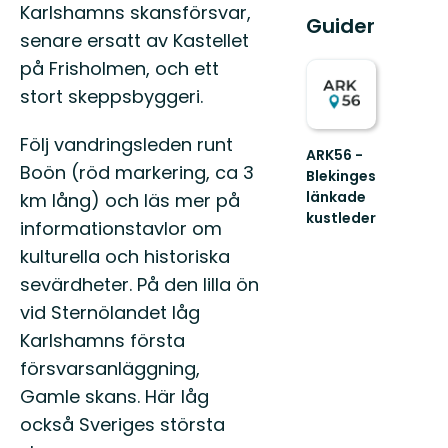
Karlshamns skansförsvar,
Guider
senare ersatt av Kastellet
på Frisholmen, och ett
stort skeppsbyggeri.
Följ vandringsleden runt
ARK56 -
Boön (röd markering, ca 3
Blekinges
länkade
km lång) och läs mer på
kustleder
informationstavlor om
Länkade
kulturella och historiska
kustleder
i
sevärdheter. På den lilla ön
ett
vid Sternölandet låg
Unesco
biosfärområde
Karlshamns första
försvarsanläggning,
Gamle skans. Här låg
också Sveriges största