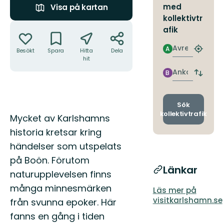
med
Visa på kartan
kollektivtr
Åtgärder
afik
Avresa
A
Besökt
Spara
Hitta
Dela
Hitta
hit
närmas
hållpla
Ankomst
B
Byt
avgång
och
ankomst
Sök
kollektivtrafik
Beskrivning
Mycket av Karlshamns
historia kretsar kring
händelser som utspelats
på Boön. Förutom
Länkar
naturupplevelsen finns
många minnesmärken
Läs mer på
visitkarlshamn.se
från svunna epoker. Här
fanns en gång i tiden