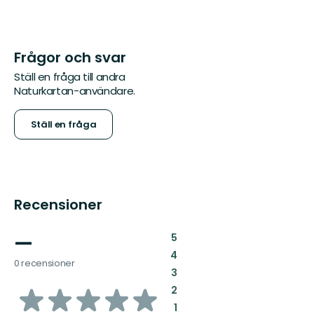
Frågor och svar
Ställ en fråga till andra
Naturkartan-användare.
Ställ en fråga
Recensioner
—
:
5
:
4
0 recensioner
:
3
av
:
2
:
1