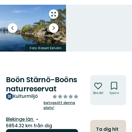
Gå
till
helskärmsläge
Föregående
Nästa
bild
bildspel
Foto: Robert Ekholm
Foto: Robert Ekholm
Boön Stärnö-Boöns
Åtgärder
naturreservat
Besökt
Spara
Hitt
av
Kulturmiljö
hit
5
betygsätt denna
plats!
stjärnor
Län:
Blekinge län
6854.32 km från dig
Ta dig hit