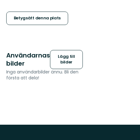
5
stjärnor
Betygsätt denna plats
Användarnas
Lägg till
bilder
bilder
Inga användarbilder ännu. Bli den
första att dela!