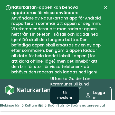
Naturkartan-appen kan behöva
Stän
uppdateras för vissa användare
Användare av Naturkartans app för Android
rapporterar i sommar att appen är seg mm.
Vi rekommenderar att man raderar appen
helt från sin telefon i så fall och laddar ned
igen! Då skall den fungera bättre. Den
befintliga appen skall ersättas av en ny app
efter sommaren. Den gamla appen laddar
all data för hela landet lokalt i appen (för
att klara offline-läge) men det innebär att
den blir för stor för vissa telefoner - då
behöver den raderas och laddas ned igen!
Utforska
Guider
Län
Kommuner
Bli kund
Bli
Logga
medlem
in
Blekinge län
Kulturmiljö
Boön Stärnö-Boöns naturreservat