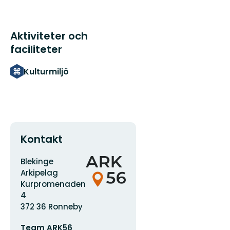
Aktiviteter och
faciliteter
Kulturmiljö
Kontakt
Adress
Organisationens
Blekinge
logotyp
Arkipelag
Kurpromenaden
4
372 36 Ronneby
E-
Team ARK56
postadress