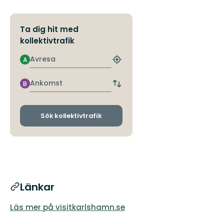
Ta dig hit med
kollektivtrafik
Avresa
A
Hitta
närmaste
hållplats
Ankomst
B
Byt
avgångs-
och
ankomsthållplatser
Sök kollektivtrafik
Länkar
Läs mer på visitkarlshamn.se