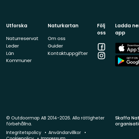
Utforska
Naturkartan
Följ
Ladda ner
oss
app
Naturreservat
Om oss
Facebook
App
Leder
Guider
Store
Län
Kontaktuppgifter
Instagram
App
Kommuner
Store
© Outdoormap AB 2014-2026. Alla rättigheter
Skaffa Natu
förbehållna.
organisat
Integritetspolicy
Användarvillkor
Cookiepolicy
Impressum