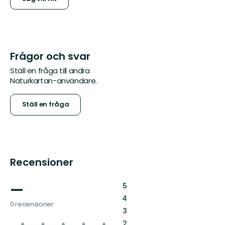
Frågor och svar
Ställ en fråga till andra
Naturkartan-användare.
Ställ en fråga
Recensioner
—
:
5
:
4
0 recensioner
:
3
:
2