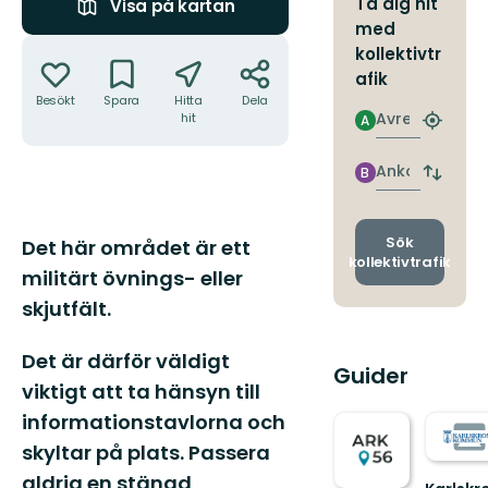
Ta dig hit
Visa på kartan
med
Åtgärder
kollektivtr
afik
Besökt
Spara
Hitta
Dela
Avresa
hit
A
Hitta
närmas
hållpla
Ankomst
B
Byt
avgång
och
ankomst
Beskrivning
Sök
Det här området är ett
kollektivtrafik
militärt övnings- eller
skjutfält.
Det är därför väldigt
Guider
viktigt att ta hänsyn till
informationstavlorna och
skyltar på plats. Passera
aldrig en stängd