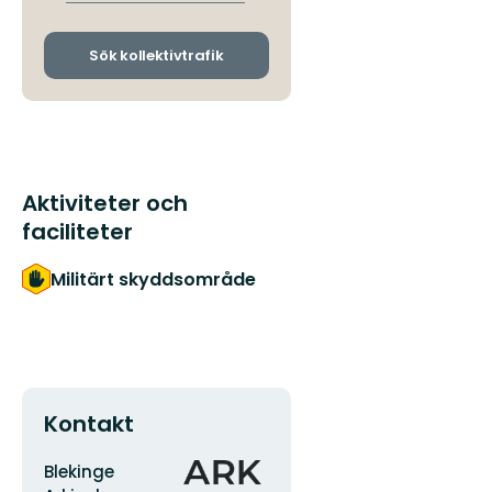
avgångs-
och
ankomsthållplatser
Sök kollektivtrafik
Aktiviteter och
faciliteter
Militärt skyddsområde
Kontakt
Adress
Organisationens
Blekinge