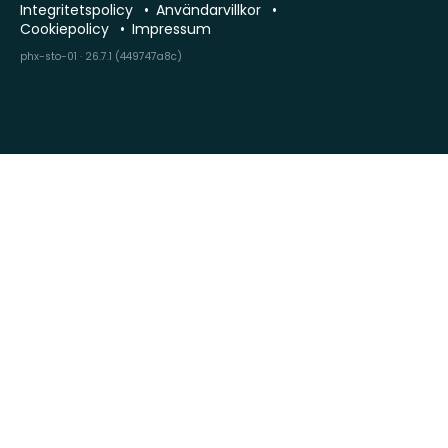
Integritetspolicy
Användarvillkor
Cookiepolicy
Impressum
phx-sto-01 · 26.7.1 (449747a8c)