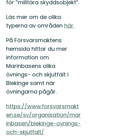
för ”militära skyddsobjekt”.
Läs mer om de olika
typerna av områden
här
.
På Försvarsmaktens
hemsida hittar du mer
information om
Marinbasens olika
övnings- och skjutfält i
Blekinge samt när
övningarna pågår.
https://www.forsvarsmakt
en.se/sv/organisation/mar
inbasen/blekinge-ovnings-
och-skjutfalt/