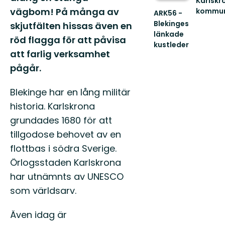
Karlskr
vägbom! På många av
kommu
ARK56 -
Välkom
Blekinges
skjutfälten hissas även en
att
länkade
röd flagga för att påvisa
uppleva
kustleder
Karlskro
att farlig verksamhet
Länkade
fantasti
kustleder
pågår.
s...
i
ett
Blekinge har en lång militär
Unesco
biosfärområde
historia. Karlskrona
grundades 1680 för att
tillgodose behovet av en
flottbas i södra Sverige.
Örlogsstaden Karlskrona
har utnämnts av UNESCO
som världsarv.
Även idag är