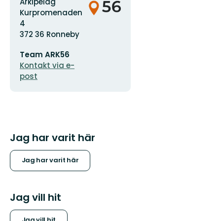
logotyp
Arkipelag
Kurpromenaden
4
372 36 Ronneby
E-
Team ARK56
postadress
Kontakt via e-
post
Jag har varit här
Jag har varit här
Jag vill hit
Jag vill hit