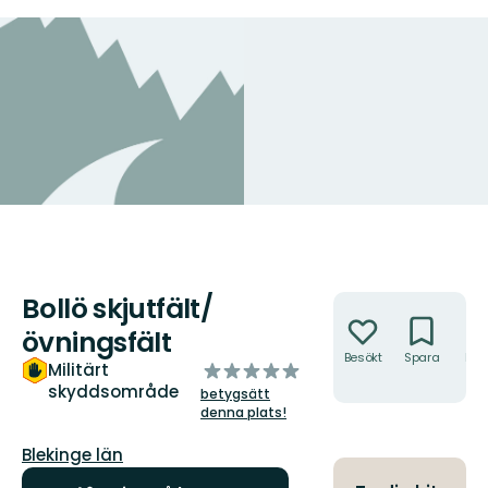
Bollö skjutfält/
Åtgärder
övningsfält
Besökt
Spara
Hitt
av
Militärt
hit
skyddsområde
5
betygsätt
stjärnor
denna plats!
Län:
Blekinge län