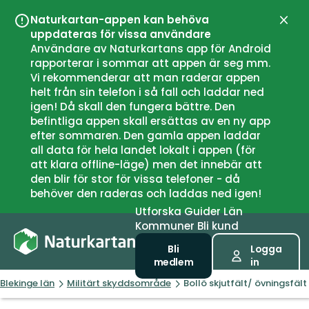
Naturkartan-appen kan behöva
Stän
uppdateras för vissa användare
Användare av Naturkartans app för Android
rapporterar i sommar att appen är seg mm.
Vi rekommenderar att man raderar appen
helt från sin telefon i så fall och laddar ned
igen! Då skall den fungera bättre. Den
befintliga appen skall ersättas av en ny app
efter sommaren. Den gamla appen laddar
all data för hela landet lokalt i appen (för
att klara offline-läge) men det innebär att
den blir för stor för vissa telefoner - då
behöver den raderas och laddas ned igen!
Utforska
Guider
Län
Kommuner
Bli kund
Bli
Logga
medlem
in
Blekinge län
Militärt skyddsområde
Bollö skjutfält/ övningsfält