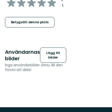
av
:
1
5
stjärnor
Betygsätt denna plats
Användarnas
Lägg till
bilder
bilder
Inga användarbilder ännu. Bli den
första att dela!