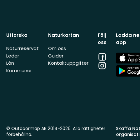
Utforska
Naturkartan
Följ
Ladda ner
oss
app
Naturreservat
Om oss
Facebook
App
Leder
Guider
Store
Län
Kontaktuppgifter
Instagram
App
Kommuner
Store
© Outdoormap AB 2014-2026. Alla rättigheter
Skaffa Natu
förbehållna.
organisat