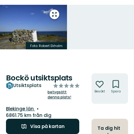
Gå
till
helskärmsläge
Foto: Robert Ekholm
Bockö utsiktsplats
Åtgärder
av
Utsiktsplats
5
Besökt
Spara
Hitt
betygsätt
hit
denna plats!
stjärnor
Län:
Blekinge län
6861.75 km från dig
Visa på kartan
Ta dig hit