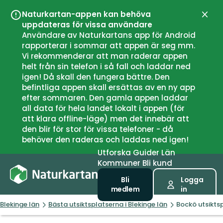
Naturkartan-appen kan behöva
Stän
uppdateras för vissa användare
Användare av Naturkartans app för Android
rapporterar i sommar att appen är seg mm.
Vi rekommenderar att man raderar appen
helt från sin telefon i så fall och laddar ned
igen! Då skall den fungera bättre. Den
befintliga appen skall ersättas av en ny app
efter sommaren. Den gamla appen laddar
all data för hela landet lokalt i appen (för
att klara offline-läge) men det innebär att
den blir för stor för vissa telefoner - då
behöver den raderas och laddas ned igen!
Utforska
Guider
Län
Kommuner
Bli kund
Bli
Logga
medlem
in
Blekinge län
Bästa utsiktsplatserna i Blekinge län
Bockö utsikts