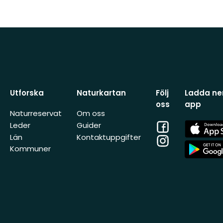
Utforska
Naturkartan
Följ
Ladda ner
oss
app
Naturreservat
Om oss
Facebook
App
Leder
Guider
Store
Län
Kontaktuppgifter
Instagram
App
Kommuner
Store