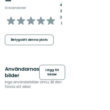
—
:
4
0 recensioner
:
3
av
:
2
:
1
5
stjärnor
Betygsätt denna plats
Användarnas
Lägg till
bilder
bilder
Inga användarbilder ännu. Bli den
första att dela!