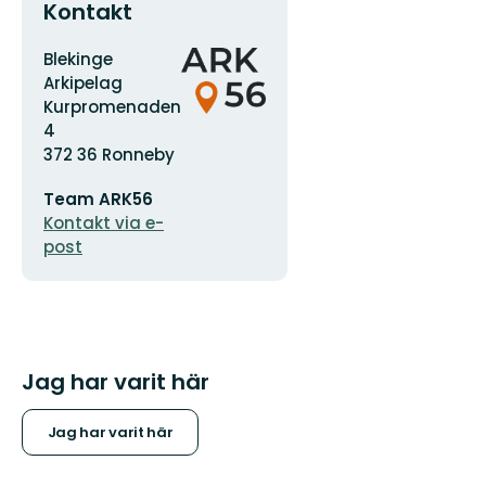
Kontakt
Adress
Organisationens
Blekinge
logotyp
Arkipelag
Kurpromenaden
4
372 36 Ronneby
E-
Team ARK56
postadress
Kontakt via e-
post
Jag har varit här
Jag har varit här