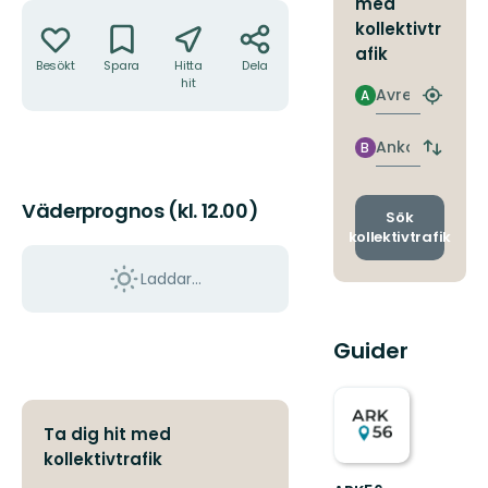
med
Åtgärder
kollektivtr
afik
Besökt
Spara
Hitta
Dela
hit
Avresa
A
Hitta
närmas
hållpla
Ankomst
B
Byt
avgång
och
Väderprognos (kl. 12.00)
ankomst
Sök
kollektivtrafik
Laddar...
Guider
Ta dig hit med
kollektivtrafik