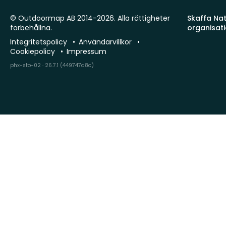
© Outdoormap AB 2014-2026. Alla rättigheter
Skaffa Natu
förbehållna.
organisat
Integritetspolicy
Användarvillkor
Cookiepolicy
Impressum
phx-sto-02 · 26.7.1 (449747a8c)