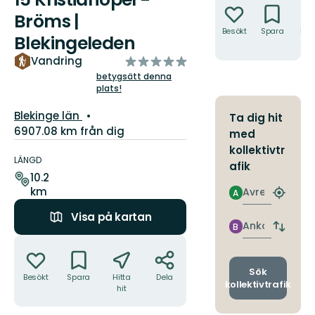
Bröms |
Besökt
Spara
Hitt
Blekingeleden
hit
av
Vandring
5
betygsätt denna
plats!
stjärnor
Län:
Blekinge län
Ta dig hit
6907.08 km från dig
med
Information
kollektivtr
om
LÄNGD
afik
leden
10.2
km
Avresa
A
Hitta
närmas
Visa på kartan
hållpla
Ankomst
B
Byt
Åtgärder
avgång
och
ankomst
Sök
Besökt
Spara
Hitta
Dela
kollektivtrafik
hit