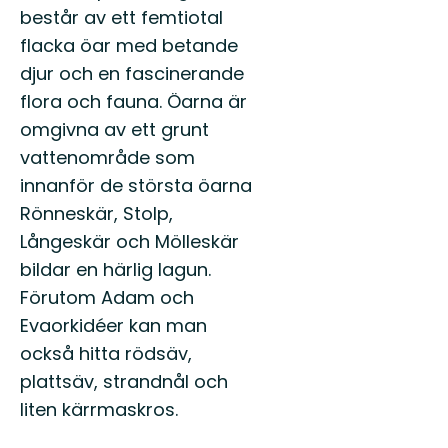
i
består av ett femtiotal
ett
Unesco
flacka öar med betande
biosfärområde
djur och en fascinerande
flora och fauna. Öarna är
omgivna av ett grunt
vattenområde som
innanför de största öarna
Rönneskär, Stolp,
Långeskär och Mölleskär
bildar en härlig lagun.
Förutom Adam och
Evaorkidéer kan man
också hitta rödsäv,
plattsäv, strandnål och
liten kärrmaskros.