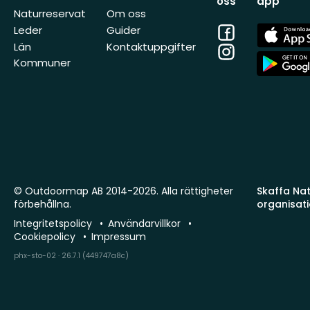
oss
app
Naturreservat
Om oss
Facebook
App
Leder
Guider
Store
Län
Kontaktuppgifter
Instagram
App
Kommuner
Store
© Outdoormap AB 2014-2026. Alla rättigheter
Skaffa Natu
förbehållna.
organisat
Integritetspolicy
Användarvillkor
Cookiepolicy
Impressum
phx-sto-02 · 26.7.1 (449747a8c)