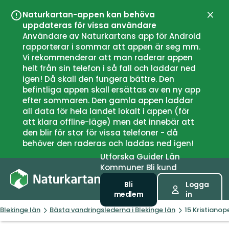
Naturkartan-appen kan behöva
Stän
uppdateras för vissa användare
Användare av Naturkartans app för Android
rapporterar i sommar att appen är seg mm.
Vi rekommenderar att man raderar appen
helt från sin telefon i så fall och laddar ned
igen! Då skall den fungera bättre. Den
befintliga appen skall ersättas av en ny app
efter sommaren. Den gamla appen laddar
all data för hela landet lokalt i appen (för
att klara offline-läge) men det innebär att
den blir för stor för vissa telefoner - då
behöver den raderas och laddas ned igen!
Utforska
Guider
Län
Kommuner
Bli kund
Bli
Logga
medlem
in
Blekinge län
Bästa vandringslederna i Blekinge län
15 Kristianop