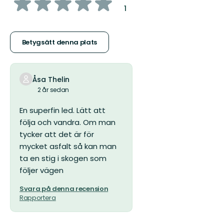
av
:
1
5
stjärnor
Betygsätt denna plats
Åsa Thelin
2 år sedan
En superfin led. Lätt att
följa och vandra. Om man
tycker att det är för
mycket asfalt så kan man
ta en stig i skogen som
följer vägen
Svara på denna recension
Rapportera