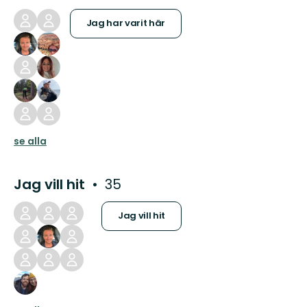
Jag har varit här
se alla
Jag vill hit
35
Jag vill hit