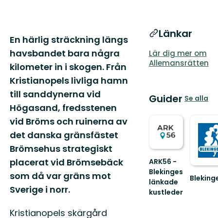
Länkar
Beskrivning
En härlig sträckning längs
havsbandet bara några
Lär dig mer om
Allemansrätten
kilometer in i skogen. Från
Kristianopels livliga hamn
till sanddynerna vid
Guider
Se alla
Högasand, fredsstenen
vid Bröms och ruinerna av
det danska gränsfästet
Brömsehus strategiskt
placerat vid Brömsebäck
ARK56 -
Blekinges
som då var gräns mot
Bleking
länkade
Välkom
Sverige i norr.
kustleder
till
Länkade
Blekinge
kustleder
Kristianopels skärgård