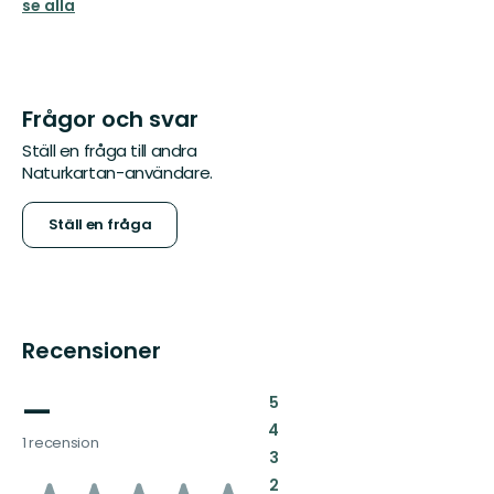
se alla
Frågor och svar
Ställ en fråga till andra
Naturkartan-användare.
Ställ en fråga
Recensioner
—
:
5
:
4
1 recension
:
3
:
2