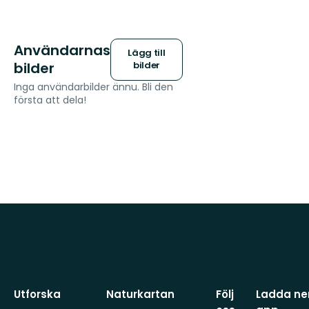
Användarnas
Lägg till
bilder
bilder
Inga användarbilder ännu. Bli den
första att dela!
Utforska
Naturkartan
Följ
Ladda ner