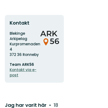
Kontakt
Adress
Organisationens
Blekinge
logotyp
Arkipelag
Kurpromenaden
4
372 36 Ronneby
E-
Team ARK56
postadress
Kontakt via e-
post
Jag har varit här
18