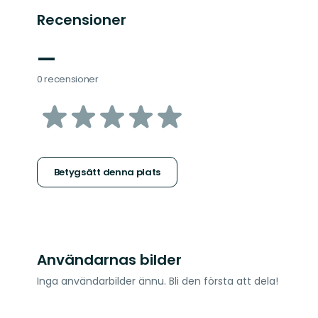
Recensioner
—
0 recensioner
av
5
stjärnor
Betygsätt denna plats
Användarnas bilder
Inga användarbilder ännu. Bli den första att dela!