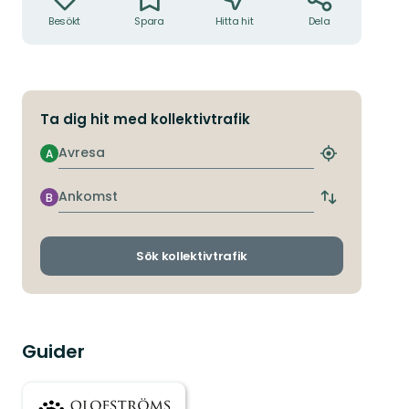
Besökt
Spara
Hitta hit
Dela
Ta dig hit med kollektivtrafik
Avresa
A
Hitta
närmaste
hållplats
Ankomst
B
Byt
avgångs-
och
ankomsthållp
Sök kollektivtrafik
Guider