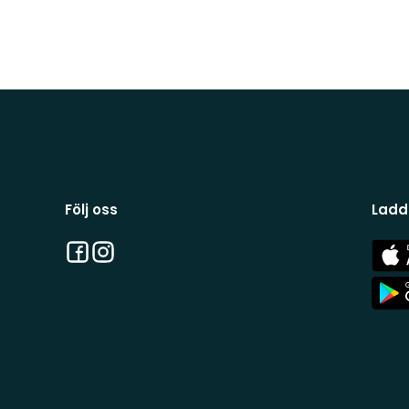
Följ oss
Ladd
Facebook
Instagram
App
Stor
App
Stor