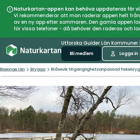
Naturkartan-appen kan behöva uppdateras för v
Vi rekommenderar att man raderar appen helt från si
av en ny app efter sommaren. Den gamla appen laddar
för vissa telefoner - då behöver den raderas och l
Utforska
Guider
Län
Kommuner
Bli medlem
Logga in
Blekinge län
Brygga
Blåsevik tillgänglighetsanpassad fiskebry