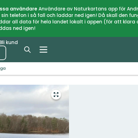
issa användare
Användare av Naturkartans app för Andr
n telefon i så fall och laddar ned igen! Då skall den fun
 all data för hela landet lokalt i appen (för att klara of
addas ned igen!
Bli kund
gga
Gå
till
helskärmsläge