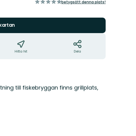
av
betygsätt denna plats!
5
stjärnor
 kartan
Hitta hit
Dela
ing till fiskebryggan finns grillplats,