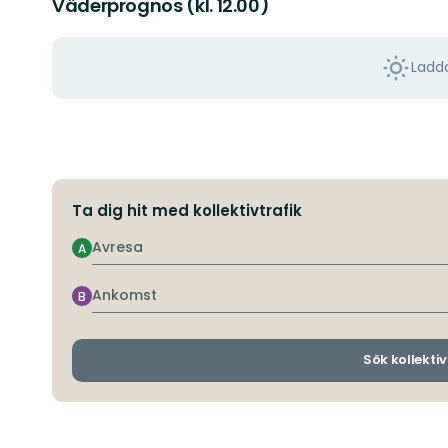
Väderprognos (kl. 12.00)
Ladda
Ta dig hit med kollektivtrafik
Avresa
A
Ankomst
B
Sök kollektiv