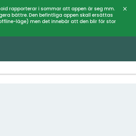
oid rapporterar i sommar att appen är seg mm.
Stän
gera bättre. Den befintliga appen skall ersättas
fline-läge) men det innebär att den blir för stor