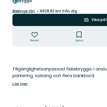
Brygga
Län:
Blekinge län
6828.82 km från dig
Visa på
Åtgärder
Besökt
Spara
Beskrivning
Tillgänglighetsanpassad fiskebrygga. I anslutn
parkering, solsäng och flera bänkbord.
Läs mer