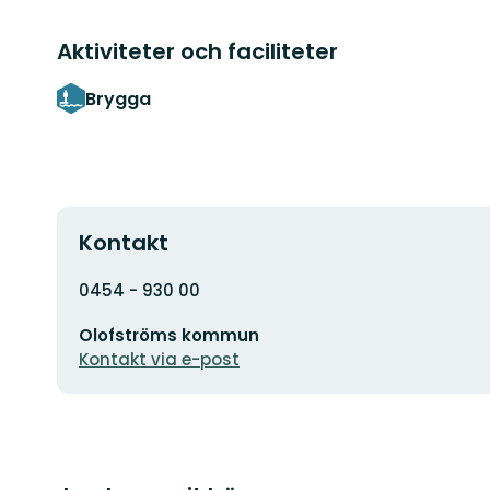
Aktiviteter och faciliteter
Brygga
Kontakt
Adress
0454 - 930 00
E-
Olofströms kommun
postadress
Kontakt via e-post