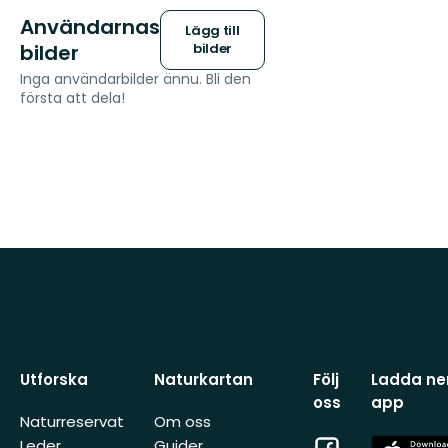
Användarnas
Lägg till
bilder
bilder
Inga användarbilder ännu. Bli den
första att dela!
Utforska
Naturkartan
Följ
Ladda ner
oss
app
Naturreservat
Om oss
Facebook
App
Leder
Guider