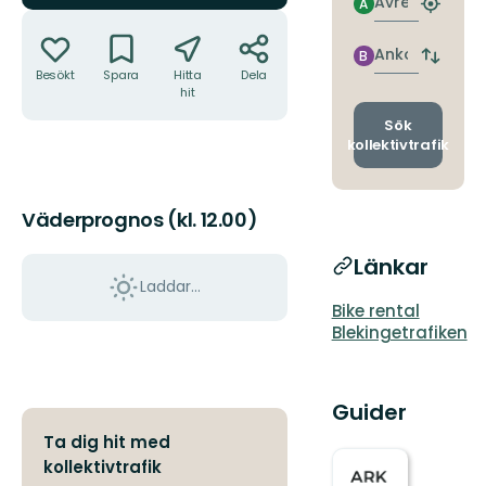
Avresa
A
Hitta
Åtgärder
närmas
hållpla
Ankomst
B
Byt
Besökt
Spara
Hitta
Dela
avgång
hit
och
ankomst
Sök
kollektivtrafik
Väderprognos (kl. 12.00)
Länkar
Laddar...
Bike rental
Blekingetrafiken
Guider
Ta dig hit med
kollektivtrafik