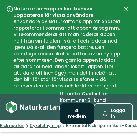
Naturkartan-appen kan behöva
Stän
uppdateras för vissa användare
Användare av Naturkartans app för Android
rapporterar i sommar att appen är seg mm.
Vi rekommenderar att man raderar appen
helt från sin telefon i så fall och laddar ned
igen! Då skall den fungera bättre. Den
befintliga appen skall ersättas av en ny app
efter sommaren. Den gamla appen laddar
all data för hela landet lokalt i appen (för
att klara offline-läge) men det innebär att
den blir för stor för vissa telefoner - då
behöver den raderas och laddas ned igen!
Utforska
Guider
Län
Kommuner
Bli kund
Bli
Logga
medlem
in
Blekinge län
Cykeluthyrning
Bike rental Blekingetrafiken - Karl