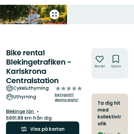
Gå
till
helskärmsläge
Bike rental
Åtgärder
Blekingetrafiken -
Besökt
Spara
Hitt
Karlskrona
hit
Centralstation
av
Cykeluthyrning
5
betygsätt
Uthyrning
stjärnor
denna plats!
Ta dig hit
med
Län:
Blekinge län
kollektivtr
6891.88 km från dig
afik
Visa på kartan