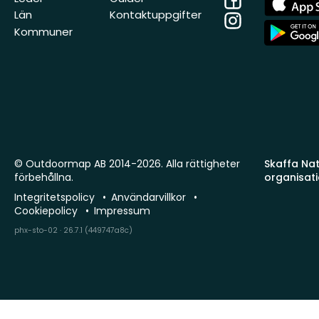
Store
Län
Kontaktuppgifter
Instagram
App
Kommuner
Store
© Outdoormap AB 2014-2026. Alla rättigheter
Skaffa Natu
förbehållna.
organisat
Integritetspolicy
Användarvillkor
Cookiepolicy
Impressum
phx-sto-02 · 26.7.1 (449747a8c)