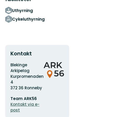
Uthyrning
Cykeluthyrning
Kontakt
Adress
Organisationens
Blekinge
logotyp
Arkipelag
Kurpromenaden
4
372 36 Ronneby
E-
Team ARK56
postadress
Kontakt via e-
post