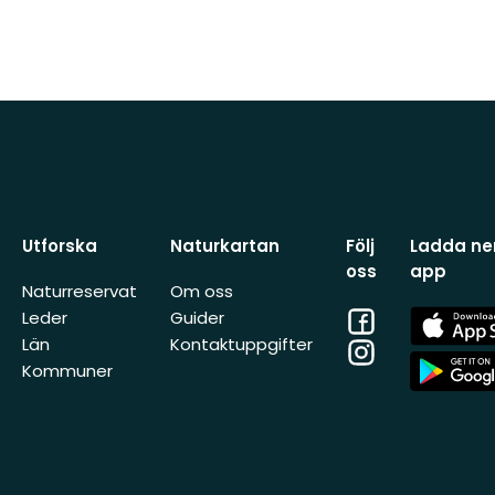
Utforska
Naturkartan
Följ
Ladda ner
oss
app
Naturreservat
Om oss
Facebook
App
Leder
Guider
Store
Län
Kontaktuppgifter
Instagram
App
Kommuner
Store