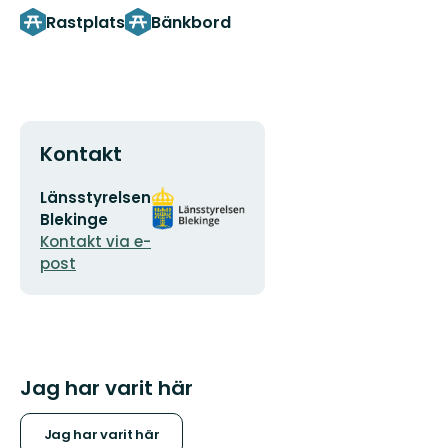
Rastplats
Bänkbord
Kontakt
E-
Organisationens
Länsstyrelsen
postadress
logotyp
Blekinge
Kontakt via e-
post
Jag har varit här
Jag har varit här