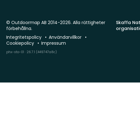
© Outdoormap AB 2014-2026. Alla rättigheter
Skaffa Natu
förbehållna.
organisat
Integritetspolicy
Användarvillkor
Cookiepolicy
Impressum
phx-sto-01 · 26.7.1 (449747a8c)