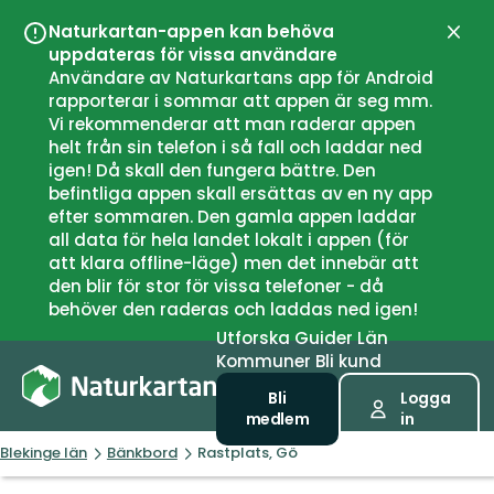
Naturkartan-appen kan behöva
Stän
uppdateras för vissa användare
Användare av Naturkartans app för Android
rapporterar i sommar att appen är seg mm.
Vi rekommenderar att man raderar appen
helt från sin telefon i så fall och laddar ned
igen! Då skall den fungera bättre. Den
befintliga appen skall ersättas av en ny app
efter sommaren. Den gamla appen laddar
all data för hela landet lokalt i appen (för
att klara offline-läge) men det innebär att
den blir för stor för vissa telefoner - då
behöver den raderas och laddas ned igen!
Utforska
Guider
Län
Kommuner
Bli kund
Bli
Logga
medlem
in
Blekinge län
Bänkbord
Rastplats, Gö