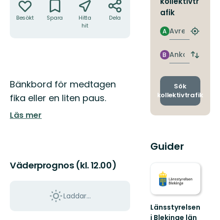
kollektivtr
afik
Besökt
Spara
Hitta
Dela
hit
Avresa
A
Hitta
närmas
hållpla
Ankomst
B
Byt
avgång
och
Beskrivning
Bänkbord för medtagen
ankomst
Sök
kollektivtrafik
fika eller en liten paus.
Läs mer
Guider
Väderprognos (kl. 12.00)
Laddar...
Länsstyrelsen
i Blekinge län