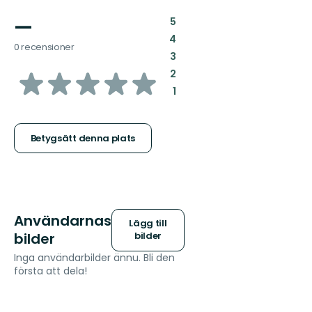
—
:
5
:
4
0 recensioner
:
3
av
:
2
:
1
5
stjärnor
Betygsätt denna plats
Användarnas
Lägg till
bilder
bilder
Inga användarbilder ännu. Bli den
första att dela!