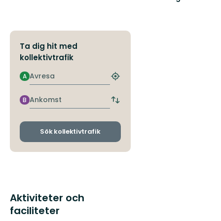
Välkommen
till
Blekinges
fantastiska
natur!
Ta dig hit med
kollektivtrafik
Avresa
A
Hitta
närmaste
hållplats
Ankomst
B
Byt
avgångs-
och
ankomsthållplatser
Sök kollektivtrafik
Aktiviteter och
faciliteter