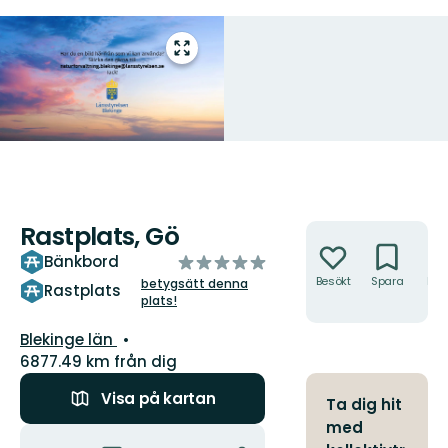
Gå
till
helskärmsläge
Rastplats, Gö
Åtgärder
av
Bänkbord
5
Besökt
Spara
Hitt
betygsätt denna
Rastplats
hit
plats!
stjärnor
Län:
Blekinge län
6877.49 km från dig
Visa på kartan
Ta dig hit
med
Åtgärder