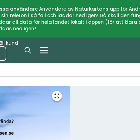
issa användare
Användare av Naturkartans app för Andr
n telefon i så fall och laddar ned igen! Då skall den fun
 all data för hela landet lokalt i appen (för att klara of
addas ned igen!
Bli kund
Gå
till
helskärmsläge