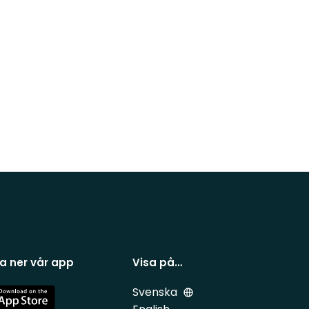
a ner vår app
Visa på…
Svenska
e