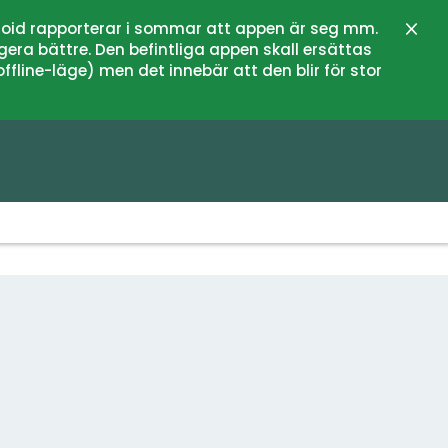
oid rapporterar i sommar att appen är seg mm.
Stän
gera bättre. Den befintliga appen skall ersättas
fline-läge) men det innebär att den blir för stor