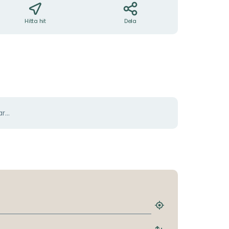
Hitta hit
Dela
r...
Hitta
närmaste
hållplats