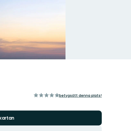
av
betygsätt denna plats!
5
stjärnor
 kartan