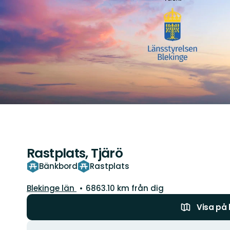
Rastplats, Tjärö
Bänkbord
Rastplats
Län:
Blekinge län
6863.10 km från dig
Visa på
Åtgärder