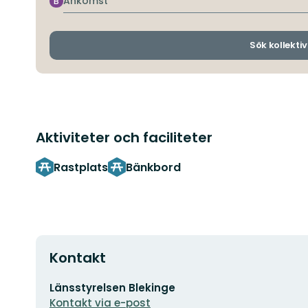
Ankomst
B
Sök kollektiv
Aktiviteter och faciliteter
Rastplats
Bänkbord
Kontakt
E-
Länsstyrelsen Blekinge
postadress
Kontakt via e-post