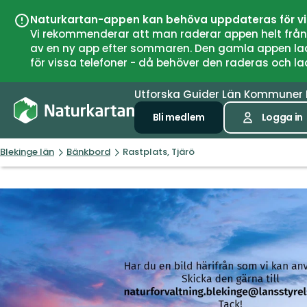
Naturkartan-appen kan behöva uppdateras för v
Vi rekommenderar att man raderar appen helt från si
av en ny app efter sommaren. Den gamla appen laddar
för vissa telefoner - då behöver den raderas och l
Utforska
Guider
Län
Kommuner
Bli medlem
Logga in
Blekinge län
Bänkbord
Rastplats, Tjärö