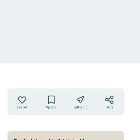
Åtgärder
Besökt
Spara
Hitta hit
Dela