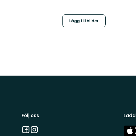
Lägg till bilder
Följ oss
Ladd
Facebook
Instagram
App
Stor