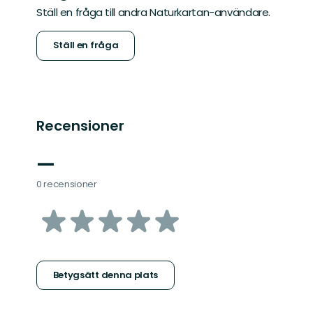
Ställ en fråga till andra Naturkartan-användare.
Ställ en fråga
Recensioner
—
0 recensioner
av
5
stjärnor
Betygsätt denna plats