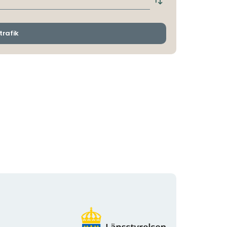
Byt
avgångs-
och
ankomsthållplatser
trafik
Organisationens
logotyp