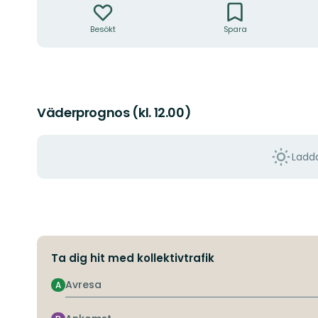
Besökt
Spara
Väderprognos (kl. 12.00)
Ladda
Ta dig hit med kollektivtrafik
Avresa
A