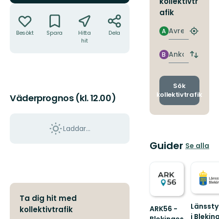
kollektivtr
Åtgärder
afik
Avresa
A
Besökt
Spara
Hitta
Dela
Hitta
hit
närmas
hållpla
Ankomst
B
Byt
avgång
och
ankomst
Sök
kollektivtrafik
Väderprognos (kl. 12.00)
Laddar...
Guider
Se alla
Ta dig hit med
Länssty
ARK56 -
kollektivtrafik
i Blekin