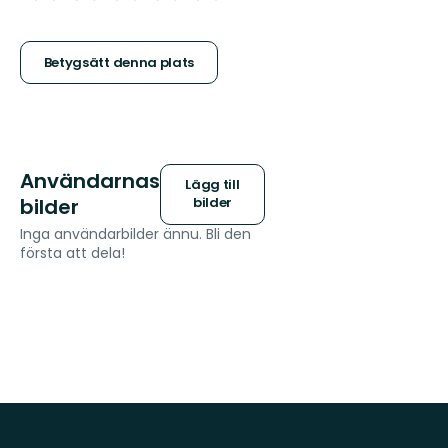
5
stjärnor
Betygsätt denna plats
Användarnas
Lägg till
bilder
bilder
Inga användarbilder ännu. Bli den
första att dela!