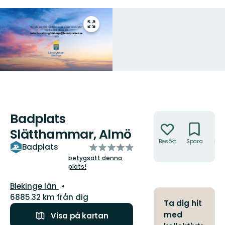
Gå
till
helskärmsläge
Badplats
Åtgärder
Slätthammar, Almö
Besökt
Spara
Hitt
av
Badplats
hit
5
betygsätt denna
plats!
stjärnor
Län:
Blekinge län
6885.32 km från dig
Ta dig hit
med
Visa på kartan