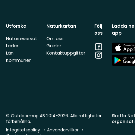
Utforska
Naturkartan
Följ
Ladda ner
oss
app
Naturreservat
Om oss
Facebook
App
Leder
Guider
Store
Län
Kontaktuppgifter
Instagram
App
Kommuner
Store
© Outdoormap AB 2014-2026. Alla rättigheter
Skaffa Natu
förbehållna.
organisat
Integritetspolicy
Användarvillkor