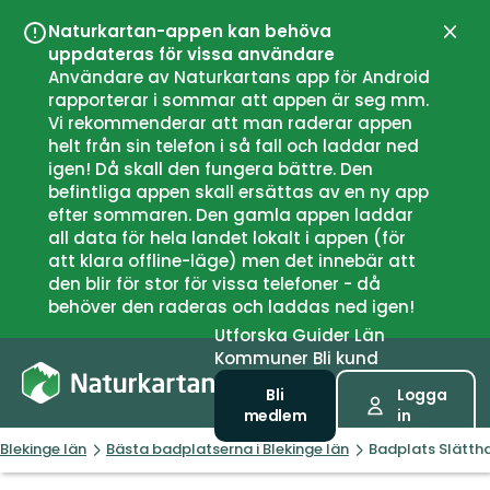
Naturkartan-appen kan behöva
Stän
uppdateras för vissa användare
Användare av Naturkartans app för Android
rapporterar i sommar att appen är seg mm.
Vi rekommenderar att man raderar appen
helt från sin telefon i så fall och laddar ned
igen! Då skall den fungera bättre. Den
befintliga appen skall ersättas av en ny app
efter sommaren. Den gamla appen laddar
all data för hela landet lokalt i appen (för
att klara offline-läge) men det innebär att
den blir för stor för vissa telefoner - då
behöver den raderas och laddas ned igen!
Utforska
Guider
Län
Kommuner
Bli kund
Bli
Logga
medlem
in
Blekinge län
Bästa badplatserna i Blekinge län
Badplats Slätt