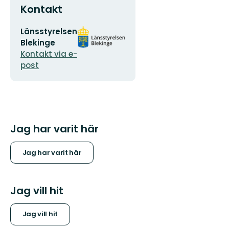
Kontakt
E-
Organisationens
Länsstyrelsen
postadress
logotyp
Blekinge
Kontakt via e-
post
Jag har varit här
Jag har varit här
Jag vill hit
Jag vill hit