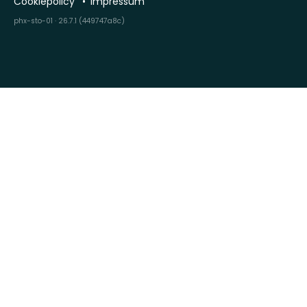
Cookiepolicy
Impressum
phx-sto-01 · 26.7.1 (449747a8c)