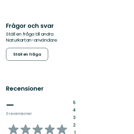
Frågor och svar
Ställ en fråga till andra
Naturkartan-användare.
Ställ en fråga
Recensioner
—
:
5
:
4
0 recensioner
:
3
av
:
2
:
1