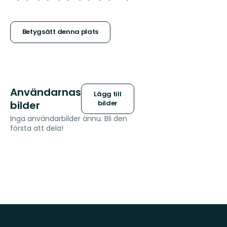
5
stjärnor
Betygsätt denna plats
Användarnas
Lägg till
bilder
bilder
Inga användarbilder ännu. Bli den
första att dela!