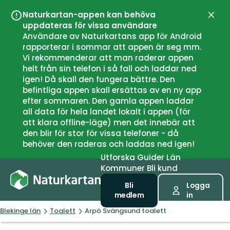
Naturkartan-appen kan behöva
Stän
uppdateras för vissa användare
Användare av Naturkartans app för Android
rapporterar i sommar att appen är seg mm.
Vi rekommenderar att man raderar appen
helt från sin telefon i så fall och laddar ned
igen! Då skall den fungera bättre. Den
befintliga appen skall ersättas av en ny app
efter sommaren. Den gamla appen laddar
all data för hela landet lokalt i appen (för
att klara offline-läge) men det innebär att
den blir för stor för vissa telefoner - då
behöver den raderas och laddas ned igen!
Utforska
Guider
Län
Kommuner
Bli kund
Bli
Logga
medlem
in
Blekinge län
Toalett
Arpö Svängsund toalett