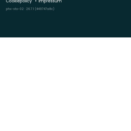
Cookiepolicy
Impressum
phx-sto-02 · 26.7.1 (449747a8c)