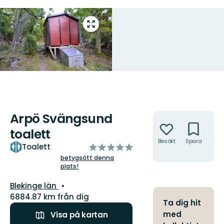
Gå
till
helskärmsläge
Arpö Svängsund
Åtgärder
toalett
Besökt
Spara
Hitt
av
Toalett
hit
5
betygsätt denna
plats!
stjärnor
Län:
Blekinge län
6884.87 km från dig
Ta dig hit
med
Visa på kartan