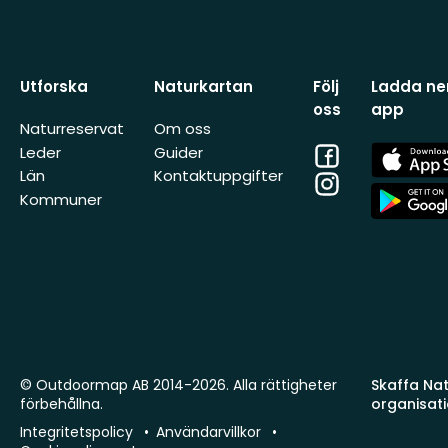
Utforska
Naturkartan
Följ
Ladda ner
oss
app
Naturreservat
Om oss
Facebook
App
Leder
Guider
Store
Län
Kontaktuppgifter
Instagram
App
Kommuner
Store
© Outdoormap AB 2014-2026. Alla rättigheter
Skaffa Natu
förbehållna.
organisat
Integritetspolicy
Användarvillkor