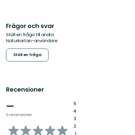
Frågor och svar
Ställ en fråga till andra
Naturkartan-användare.
Ställ en fråga
Recensioner
—
:
5
:
4
0 recensioner
:
3
av
:
2
:
1