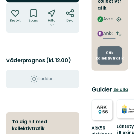
kollektivtr
Åtgärder
afik
Avresa
A
Besökt
Spara
Hitta
Dela
Hitta
hit
närmas
hållpla
Ankomst
B
Byt
avgång
och
ankomst
Sök
kollektivtrafik
Väderprognos (kl. 12.00)
Laddar...
Guider
Se alla
Ta dig hit med
Länssty
ARK56 -
kollektivtrafik
i Blekin