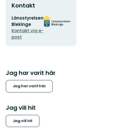
Kontakt
E-
Organisationens
Länsstyrelsen
postadress
logotyp
Blekinge
Kontakt via e-
post
Jag har varit här
Jag har varit här
Jag vill hit
Jag vill hit