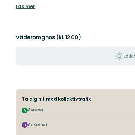
Läs mer
Väderprognos (kl. 12.00)
Ladda
Ta dig hit med kollektivtrafik
Avresa
A
Ankomst
B