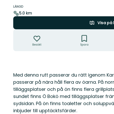
Information
om
LÄNGD
leden
5.0 km
Visa på
Åtgärder
Besökt
Spara
Beskrivning
Med denna rutt passerar du rätt igenom Ka
passerar på nära håll flera av öarna. På nor
tilläggsplatser och på ön finns flera grillpla
sundet finns Ö Bokö med tilläggsplatser fr
sydsidan. På ön finns toaletter och solupp
inbjuder till upptäcktsfärder.