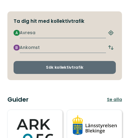
Ta dig hit med kollektivtrafik
Avresa
A
Hitta
närmaste
hållplats
Ankomst
B
Byt
avgångs-
och
ankomsthållp
Sök kollektivtrafik
Guider
Se alla