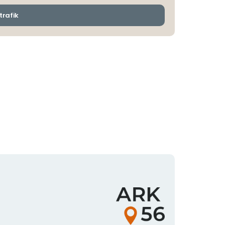
och
ankomsthållplatser
trafik
Organisationens
logotyp